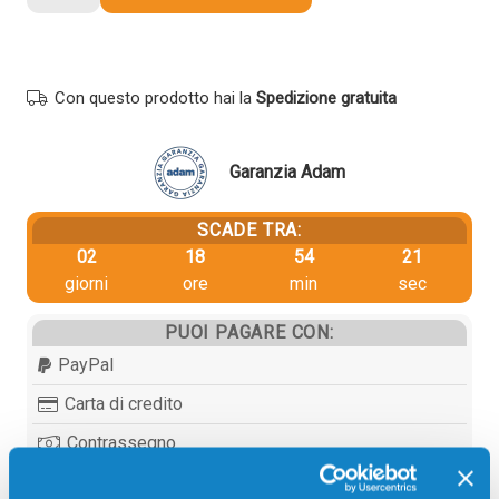
Xerox
106R03476
originale
NERO
Con questo prodotto hai la
Spedizione gratuita
quantità
Garanzia Adam
SCADE TRA:
02
18
54
20
giorni
ore
min
sec
PUOI PAGARE CON:
PayPal
Carta di credito
Contrassegno
Bonifico bancario