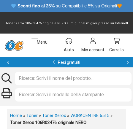
Sconti fino al 25%
su Compatibili e 5% su Originali
Toner Xerox 106R03476 originale NERO al miglior al miglior prezzo su Internet!
Menù
Aiuto
Mio account
Carrello
Resi gratuiti
Home
»
Toner
»
Toner Xerox
»
WORKCENTRE 6515
»
Toner Xerox 106R03476 originale NERO