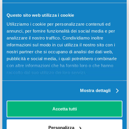
Questo sito web utilizza i cookie
Descrizione
Utilizziamo i cookie per personalizzare contenuti ed
annunci, per fornire funzionalità dei social media e per
analizzare il nostro traffico. Condividiamo inoltre
Toner Xerox 106R03476 originale NERO 2500 pagine
informazioni sul modo in cui utilizza il nostro sito con i
per Stampanti: Xerox WORKCENTRE 6515
nostri partner che si occupano di analisi dei dati web,
pubblicità e social media, i quali potrebbero combinarle
con altre informazioni che ha fornito loro o che hanno
raccolto dal suo utilizzo dei loro servizi.
Mostra dettagli
Accetta tutti
Recensioni
Personalizza