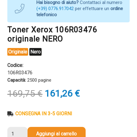
Hai bisogno di aiuto?
Contattaci al numero
(+39) 0776.917042
per effettuare un
ordine
telefonico
Toner Xerox 106R03476
originale NERO
Originale
Nero
Codice:
106R03476
Capacità:
2500 pagine
Il
Il
169,75
€
161,26
€
prezzo
prezzo
originale
attuale
era:
è:
CONSEGNA IN 3-5 GIORNI
169,75 €.
161,26 €.
Toner
Aggiungi al carrello