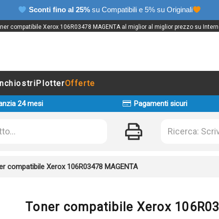
Sconti fino al 25%
su Compatibili e 5% su Originali
ner compatibile Xerox 106R03478 MAGENTA al miglior al miglior prezzo su Intern
Inchiostri
Plotter
Offerte
anzia 24 mesi
Pagamenti sicuri
er compatibile Xerox 106R03478 MAGENTA
Toner compatibile Xerox 106R