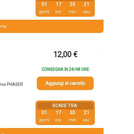
01
17
25
20
giorni
ore
min
sec
erta
12,00
€
CONSEGNA IN 24/48 ORE
Aggiungi al carrello
erox PHASER
SCADE TRA:
01
17
30
20
giorni
ore
min
sec