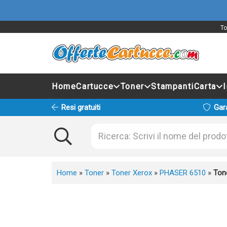
To
Home
Cartucce
Toner
Stampanti
Carta
Resi gratuiti
Gar
Home
»
Toner
»
Toner Xerox
»
PHASER 6510
»
Ton