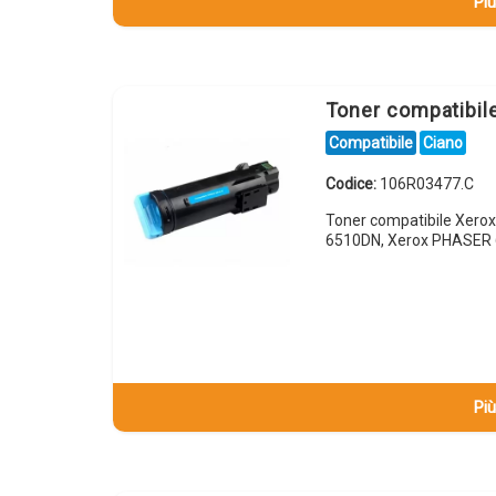
Più
Toner compatibi
Compatibile
Ciano
Codice:
106R03477.C
Toner compatibile Xero
6510DN, Xerox PHASER 
Più