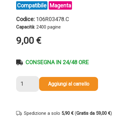
Compatibile
Magenta
Codice:
106R03478.C
Capacità:
2400 pagine
9,00
€
CONSEGNA IN 24/48 ORE
Toner
Aggiungi al carrello
compatibile
Xerox
106R03478
MAGENTA
Spedizione a solo
5,90 €
(
Gratis da 59,00 €
)
quantità