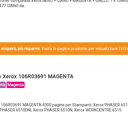
 Toner compatibili Xerox NERO + CIANO + MAGENTA + GIALLO: 1 x 106
3477 CIANO da…
 acquisti, più risparmi:
Visita la pagina prodotto per visualizzare l'off
le Xerox 106R03691 MAGENTA
ità
Magenta
x 106R03691 MAGENTA 4300 pagine per Stampanti: Xerox PHASER 651
 PHASER 6510DNI, Xerox PHASER 6510N, Xerox WORKCENTRE 6515