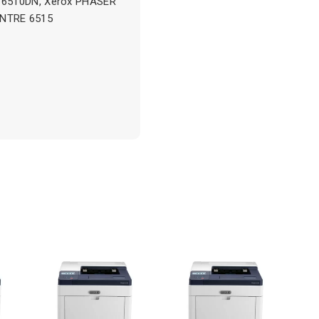
 6510DN, Xerox PHASER
ENTRE 6515