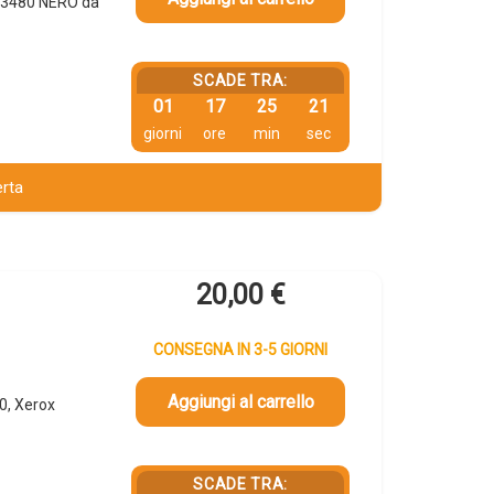
R03480 NERO da
SCADE TRA:
01
17
25
20
giorni
ore
min
sec
erta
20,00
€
CONSEGNA IN 3-5 GIORNI
Aggiungi al carrello
0, Xerox
SCADE TRA: