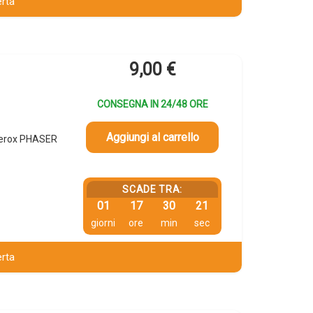
erta
9,00
€
CONSEGNA IN 24/48 ORE
Aggiungi al carrello
Xerox PHASER
SCADE TRA:
01
17
30
20
giorni
ore
min
sec
erta