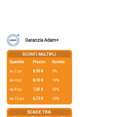
Garanzia Adam+
SCONTI MULTIPLI
Quantità
Prezzo
Sconto
da 2 pz.
8,55 €
5%
da 4 pz.
8,10 €
10%
da 8 pz.
7,20 €
20%
da 12 pz.
6,75 €
25%
SCADE TRA: