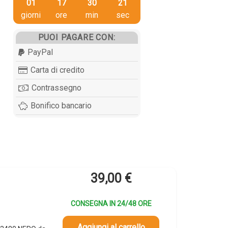
01
17
30
20
giorni
ore
min
sec
PUOI PAGARE CON:
PayPal
Carta di credito
Contrassegno
Bonifico bancario
39,00
€
CONSEGNA IN 24/48 ORE
Aggiungi al carrello