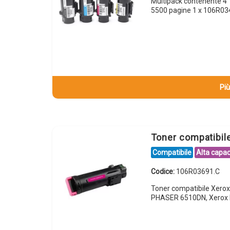
Multipack contenente 4
5500 pagine 1 x 106R0
Più
Toner compatibi
Compatibile
Alta capac
Codice:
106R03691.C
Toner compatibile Xero
PHASER 6510DN, Xerox