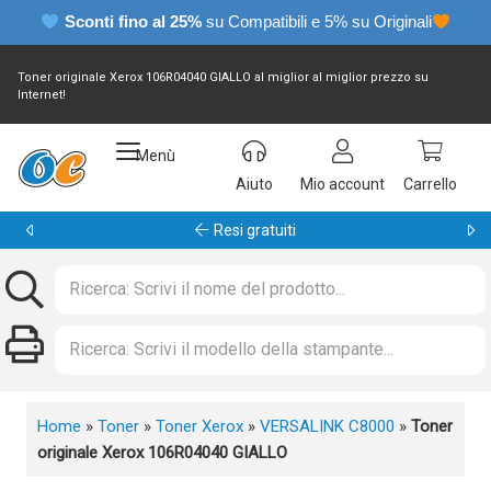
Sconti fino al 25%
su Compatibili e 5% su Originali
Toner originale Xerox 106R04040 GIALLO al miglior al miglior prezzo su
Internet!
Menù
Aiuto
Mio account
Carrello
Resi gratuiti
Home
»
Toner
»
Toner Xerox
»
VERSALINK C8000
»
Toner
originale Xerox 106R04040 GIALLO