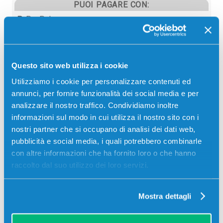
PUOI PAGARE CON:
PayPal
Carta di credito
Contrassegno
Questo sito web utilizza i cookie
Bonifico bancario
Utilizziamo i cookie per personalizzare contenuti ed
annunci, per fornire funzionalità dei social media e per
analizzare il nostro traffico. Condividiamo inoltre
informazioni sul modo in cui utilizza il nostro sito con i
Descrizione
nostri partner che si occupano di analisi dei dati web,
pubblicità e social media, i quali potrebbero combinarle
Toner originale Xerox 106R04040 GIALLO 7600
con altre informazioni che ha fornito loro o che hanno
pagine per Stampanti: Xerox VERSALINK C8000
raccolto dal suo utilizzo dei loro servizi.
Mostra dettagli