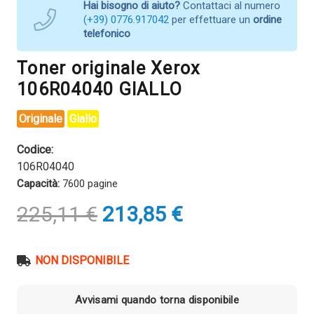
Hai bisogno di aiuto?
Contattaci al numero
(+39) 0776.917042
per effettuare un
ordine
telefonico
Toner originale Xerox
106R04040 GIALLO
Originale
Giallo
Codice:
106R04040
Capacità:
7600 pagine
Il
Il
225,11
€
213,85
€
prezzo
prezzo
originale
attuale
era:
è:
NON DISPONIBILE
225,11 €.
213,85 €.
Avvisami quando torna disponibile