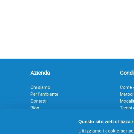
Azienda
Condiz
Chi siamo
Come o
Per l’ambiente
Metodi
Contatti
Modalit
Blog
Tempi 
Diventa rivenditore
Termini
Questo sito web utilizza i
Guadagna con il Dropship
Black Friday 2025
Utilizziamo i cookie per pe