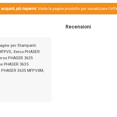
 acquisti, più risparmi:
Visita la pagina prodotto per visualizzare l'off
Recensioni
agine per Stampanti:
 MFPVS, Xerox PHASER
erox PHASER 3635
ox PHASER 3635
x PHASER 3635 MFPVXM,