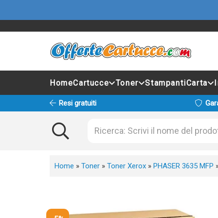
Home
Cartucce
Toner
Stampanti
Carta
Resi gratuiti
Gar
Home
»
Toner
»
Toner Xerox
»
PHASER 3635 MFP