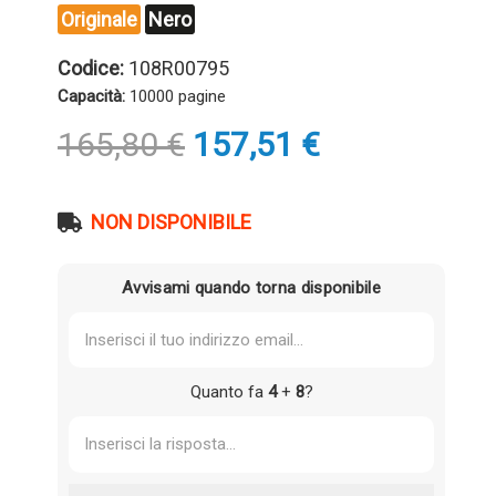
Originale
Nero
Codice:
108R00795
Capacità:
10000 pagine
Il
Il
165,80
€
157,51
€
prezzo
prezzo
originale
attuale
era:
è:
NON DISPONIBILE
165,80 €.
157,51 €.
Avvisami quando torna disponibile
Quanto fa
4
+
8
?