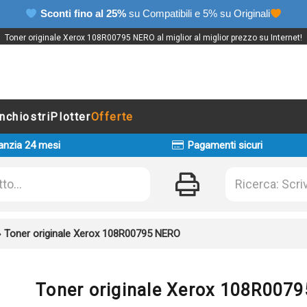
Sconti fino al 25%
su Compatibili e 5% su Originali
Toner originale Xerox 108R00795 NERO al miglior al miglior prezzo su Internet!
Inchiostri
Plotter
Offerte
anzia 24 mesi
Pagamenti sicuri
»
Toner originale Xerox 108R00795 NERO
Toner originale Xerox 108R007