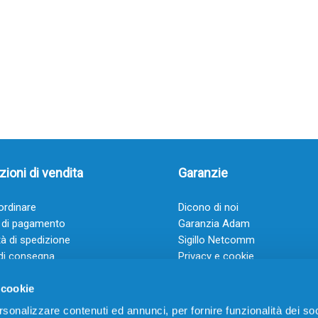
ioni di vendita
Garanzie
rdinare
Dicono di noi
 di pagamento
Garanzia Adam
à di spedizione
Sigillo Netcomm
di consegna
Privacy e cookie
 e condizioni
FAQ: Domande frequenti
 cookie
rsonalizzare contenuti ed annunci, per fornire funzionalità dei soc