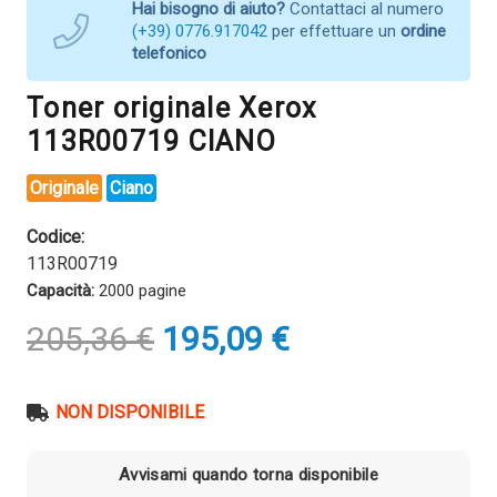
Hai bisogno di aiuto?
Contattaci al numero
(+39) 0776.917042
per effettuare un
ordine
telefonico
Toner originale Xerox
113R00719 CIANO
Originale
Ciano
Codice:
113R00719
Capacità:
2000 pagine
Il
Il
205,36
€
195,09
€
prezzo
prezzo
originale
attuale
era:
è:
NON DISPONIBILE
205,36 €.
195,09 €.
Avvisami quando torna disponibile