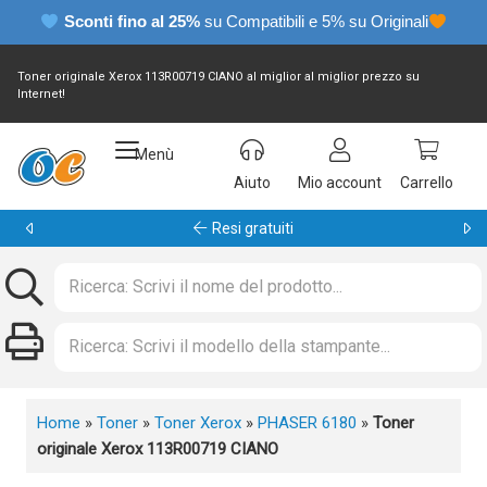
Sconti fino al 25%
su Compatibili e 5% su Originali
Toner originale Xerox 113R00719 CIANO al miglior al miglior prezzo su
Internet!
Menù
Aiuto
Mio account
Carrello
Garanzia 24 mesi
Home
»
Toner
»
Toner Xerox
»
PHASER 6180
»
Toner
originale Xerox 113R00719 CIANO