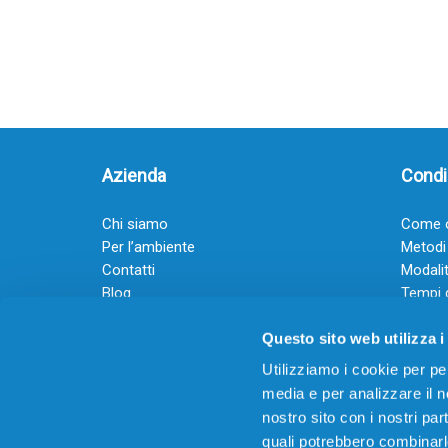
Azienda
Condiz
Chi siamo
Come o
Per l’ambiente
Metodi
Contatti
Modalit
Blog
Tempi 
Diventa rivenditore
Termini
Questo sito web utilizza i
Guadagna con il Dropship
Black Friday 2025
Utilizziamo i cookie per pe
media e per analizzare il no
nostro sito con i nostri par
quali potrebbero combinarl