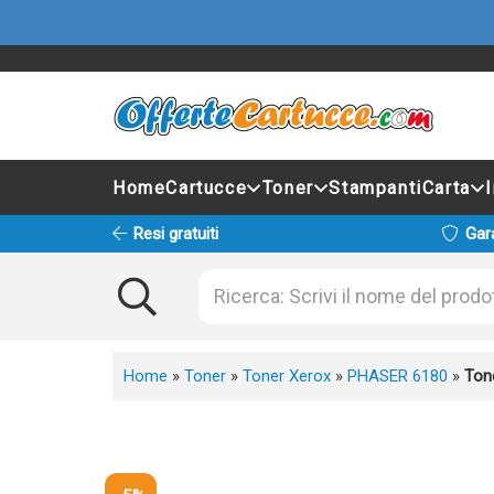
Home
Cartucce
Toner
Stampanti
Carta
Resi gratuiti
Gar
Home
»
Toner
»
Toner Xerox
»
PHASER 6180
»
Ton