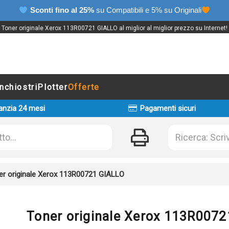
Sconti fino al 25%
su Compatibili e 5% su Originali
Toner originale Xerox 113R00721 GIALLO al miglior al miglior prezzo su Internet!
Inchiostri
Plotter
Offerte
anzia 24 mesi
Pagamenti sicuri
er originale Xerox 113R00721 GIALLO
Toner originale Xerox 113R007