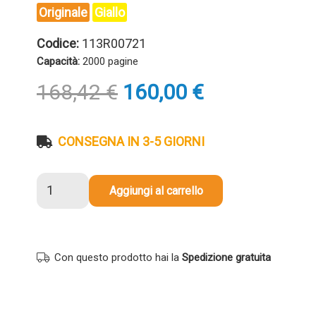
Originale
Giallo
Codice:
113R00721
Capacità:
2000 pagine
Il
Il
168,42
€
160,00
€
prezzo
prezzo
originale
attuale
era:
è:
CONSEGNA IN 3-5 GIORNI
168,42 €.
160,00 €.
Toner
Aggiungi al carrello
originale
Xerox
113R00721
GIALLO
Con questo prodotto hai la
Spedizione gratuita
quantità