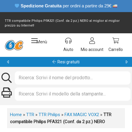
Spedizione Gratuita
per ordini a partire da 29€
TTR compatibile Philips PFA321 (Conf. da 2 pz.) NERO al miglior al miglior
prezzo su Internet!
Menù
Aiuto
Mio account
Carrello
Garanzia 24 mesi
Home
»
TTR
»
TTR Philips
»
FAX MAGIC VOX2
»
TTR
compatibile Philips PFA321 (Conf. da 2 pz.) NERO