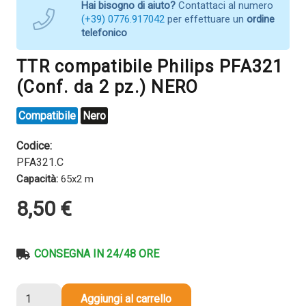
Hai bisogno di aiuto?
Contattaci al numero
(+39) 0776.917042
per effettuare un
ordine
telefonico
TTR compatibile Philips PFA321
(Conf. da 2 pz.) NERO
Compatibile
Nero
Codice:
PFA321.C
Capacità:
65x2 m
8,50
€
CONSEGNA IN 24/48 ORE
TTR
Aggiungi al carrello