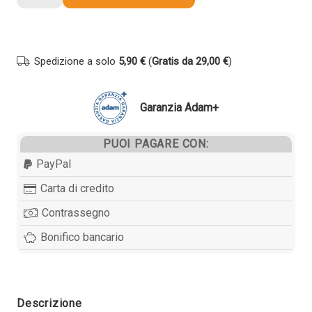
compatibile
Philips
PFA321
(Conf.
Spedizione a solo
5,90 €
(
Gratis da 29,00 €
)
da
2
pz.)
Garanzia Adam+
NERO
quantità
PUOI PAGARE CON:
PayPal
Carta di credito
Contrassegno
Bonifico bancario
Descrizione