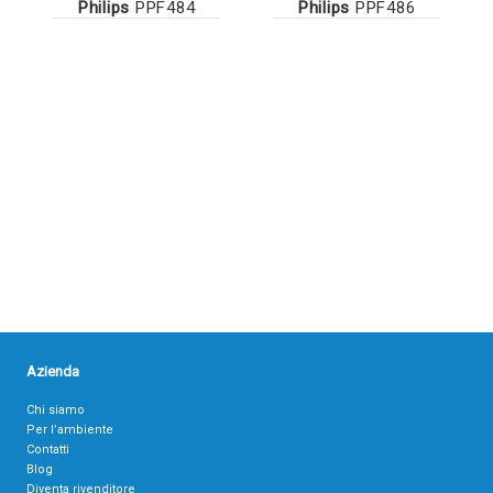
Philips
PPF484
Philips
PPF486
Azienda
Chi siamo
Per l’ambiente
Contatti
Blog
Diventa rivenditore