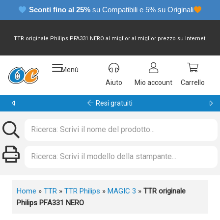
Sconti fino al 25%
su Compatibili e 5% su Originali
TTR originale Philips PFA331 NERO al miglior al miglior prezzo su Internet!
Menù
Aiuto
Mio account
Carrello
Garanzia 24 mesi
Home
»
TTR
»
TTR Philips
»
MAGIC 3
»
TTR originale
Philips PFA331 NERO