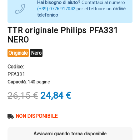
Hai bisogno di aiuto?
Contattaci al numero
(+39) 0776.917042
per effettuare un
ordine
telefonico
TTR originale Philips PFA331
NERO
Originale
Nero
Codice:
PFA331
Capacità:
140 pagine
Il
Il
26,15
€
24,84
€
prezzo
prezzo
originale
attuale
era:
è:
NON DISPONIBILE
26,15 €.
24,84 €.
Avvisami quando torna disponibile