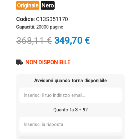
Originale
Nero
Codice:
C13S051170
Capacità:
20000 pagine
Il
Il
368,11
€
349,70
€
prezzo
prezzo
originale
attuale
era:
è:
NON DISPONIBILE
368,11 €.
349,70 €.
Avvisami quando torna disponibile
Quanto fa
3
+
9
?