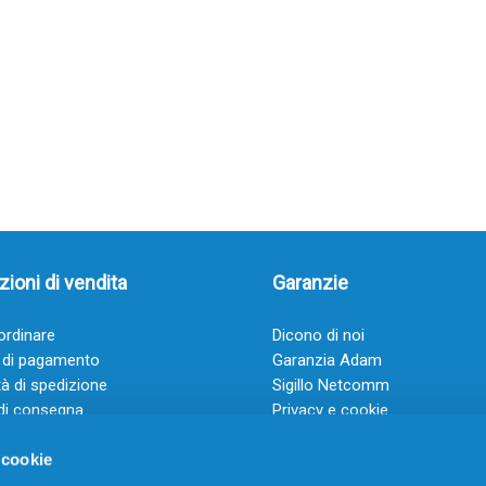
ioni di vendita
Garanzie
rdinare
Dicono di noi
 di pagamento
Garanzia Adam
à di spedizione
Sigillo Netcomm
di consegna
Privacy e cookie
 e condizioni
FAQ: Domande frequenti
 cookie