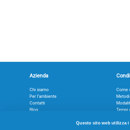
Azienda
Condiz
Chi siamo
Come o
Per l’ambiente
Metodi
Contatti
Modalit
Blog
Tempi 
Diventa rivenditore
Termini
Questo sito web utilizza i
Guadagna con il Dropship
Black Friday 2025