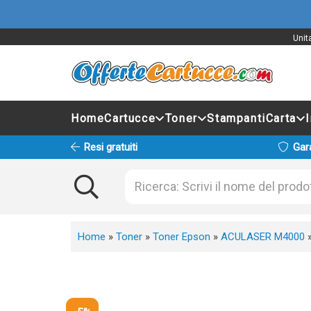
Unit
Home
Cartucce
Toner
Stampanti
Carta
Resi gratuiti
Gar
Home
»
Toner
»
Toner Epson
»
ACULASER M4000