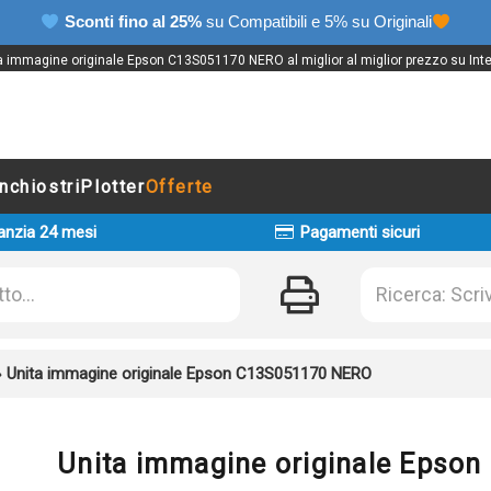
Sconti fino al 25%
su Compatibili e 5% su Originali
a immagine originale Epson C13S051170 NERO al miglior al miglior prezzo su Inte
Inchiostri
Plotter
Offerte
anzia 24 mesi
Pagamenti sicuri
»
Unita immagine originale Epson C13S051170 NERO
Unita immagine originale Epso