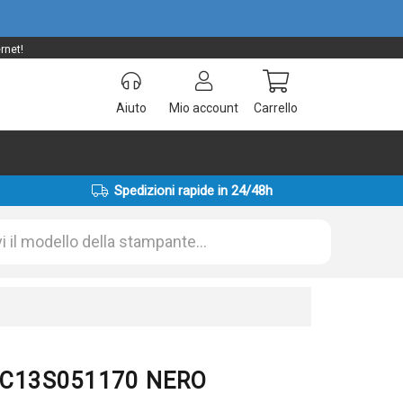
rnet!
Aiuto
Mio account
Carrello
Spedizioni rapide in 24/48h
n C13S051170 NERO