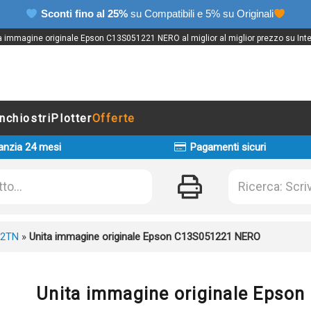
Sconti fino al 25%
su Compatibili e 5% su Originali
a immagine originale Epson C13S051221 NERO al miglior al miglior prezzo su Inte
Inchiostri
Plotter
Offerte
anzia 24 mesi
Pagamenti sicuri
D2TN
»
Unita immagine originale Epson C13S051221 NERO
Unita immagine originale Epso