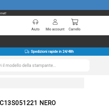
rnet!
Aiuto
Mio account
Carrello
Spedizioni rapide in 24/48h
n C13S051221 NERO