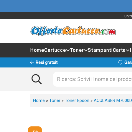
Unit
Home
Cartucce
Toner
Stampanti
Carta
Resi gratuiti
Gar
Home
»
Toner
»
Toner Epson
»
ACULASER M7000