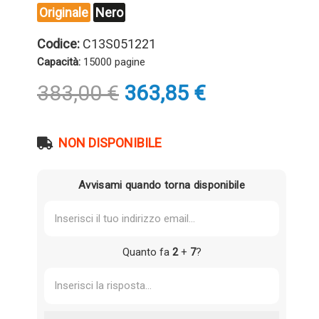
Originale
Nero
Codice:
C13S051221
Capacità:
15000 pagine
Il
Il
383,00
€
363,85
€
prezzo
prezzo
originale
attuale
era:
è:
NON DISPONIBILE
383,00 €.
363,85 €.
Avvisami quando torna disponibile
Quanto fa
2
+
7
?