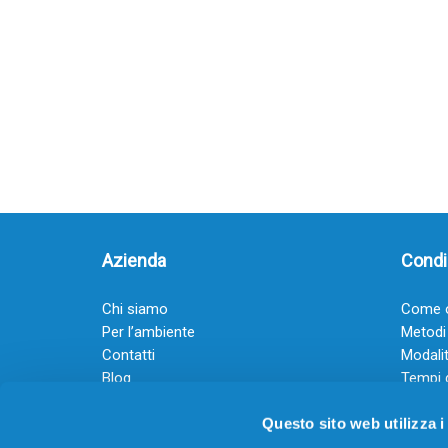
Azienda
Condiz
Chi siamo
Come o
Per l’ambiente
Metodi
Contatti
Modalit
Blog
Tempi 
Diventa rivenditore
Termini
Questo sito web utilizza i
Guadagna con il Dropship
Black Friday 2025