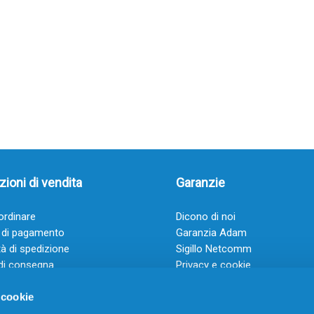
ioni di vendita
Garanzie
rdinare
Dicono di noi
 di pagamento
Garanzia Adam
à di spedizione
Sigillo Netcomm
di consegna
Privacy e cookie
 e condizioni
FAQ: Domande frequenti
 cookie