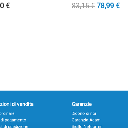
Il
Il
00
€
83,15
€
78,99
€
prezzo
pr
originale
at
era:
è:
83,15 €.
78
ioni di vendita
Garanzie
rdinare
Dicono di noi
 di pagamento
Garanzia Adam
à di spedizione
Sigillo Netcomm