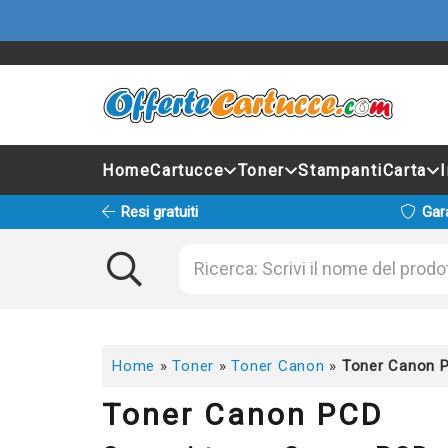
Home
Cartucce
Toner
Stampanti
Carta
Resi gratuiti
Gar
Home
»
Toner
»
Toner Canon
»
Toner Canon 
Toner Canon PCD