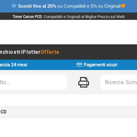
Sconti fino al 25%
su Compatibili e 5% su Originali
Toner Canon PCD
: Compatibili e Originali al Miglior Prezzo sul Web!
Inchiostri
Plotter
Offerte
anzia 24 mesi
Pagamenti sicuri
PCD