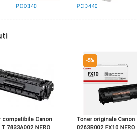
PCD340
PCD440
ti
-5%
r compatibile Canon
Toner originale Canon
 T 7833A002 NERO
0263B002 FX10 NERO