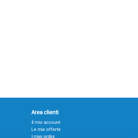
ezzo
tuale
,99 €.
Area clienti
Il mio account
Le mie offerte
I miei ordini