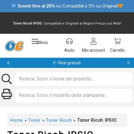
Sconti fino al 25%
su Compatibili e 5% su Originali
Toner Ricoh IPSIO
: Compatibili e Originali al Miglior Prezzo sul Web!
Menù
Aiuto
Mio account
Carrello
Resi gratuiti
Home
»
Toner
»
Toner Ricoh
»
Toner Ricoh IPSIO