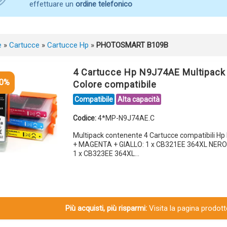
effettuare un
ordine telefonico
e
»
Cartucce
»
Cartucce Hp
»
PHOTOSMART B109B
4 Cartucce Hp N9J74AE Multipack
10%
Colore compatibile
Compatibile
Alta capacità
Codice:
4*MP-N9J74AE.C
Multipack contenente 4 Cartucce compatibili H
+ MAGENTA + GIALLO: 1 x CB321EE 364XL NERO
1 x CB323EE 364XL…
Più acquisti, più risparmi:
Visita la pagina prodotto