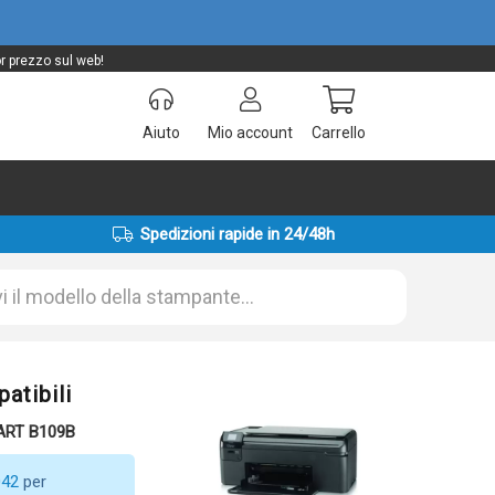
r prezzo sul web!
Aiuto
Mio account
Carrello
Spedizioni rapide in 24/48h
tibili
ART B109B
042
per