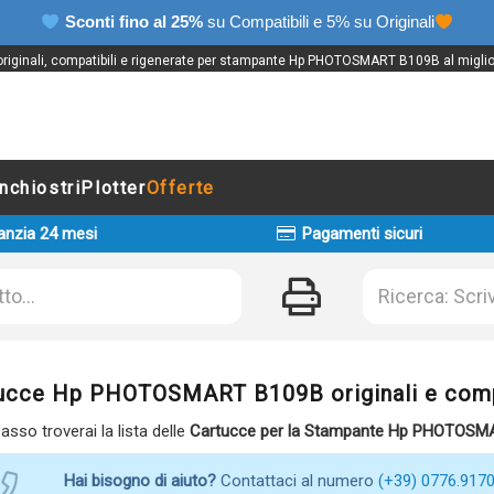
Sconti fino al 25%
su Compatibili e 5% su Originali
 originali, compatibili e rigenerate per stampante Hp PHOTOSMART B109B al miglio
Inchiostri
Plotter
Offerte
anzia 24 mesi
Pagamenti sicuri
ucce Hp PHOTOSMART B109B originali e compa
basso troverai la lista delle
Cartucce per la Stampante Hp PHOTOSM
Hai bisogno di aiuto?
Contattaci al numero
(+39) 0776.917