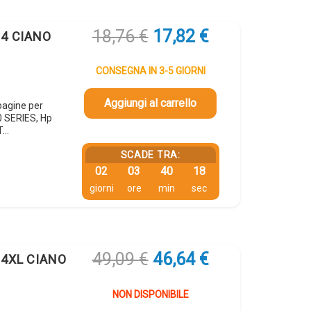
Il
Il
18,76
€
17,82
€
64 CIANO
prezzo
prezzo
originale
attuale
CONSEGNA IN 3-5 GIORNI
era:
è:
18,76 €.
17,82 €.
Aggiungi al carrello
pagine per
 SERIES, Hp
T…
SCADE TRA:
02
03
40
17
giorni
ore
min
sec
Il
Il
49,09
€
46,64
€
364XL CIANO
prezzo
prezzo
originale
attuale
NON DISPONIBILE
era:
è: