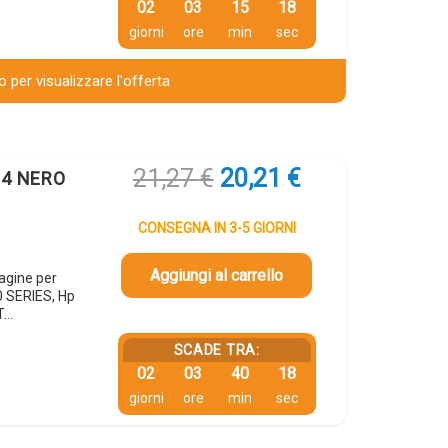
02
03
15
17
giorni
ore
min
sec
 per visualizzare l'offerta
Il
Il
21,27
€
20,21
€
64 NERO
prezzo
prezzo
originale
attuale
CONSEGNA IN 3-5 GIORNI
era:
è:
21,27 €.
20,21 €.
Aggiungi al carrello
agine per
 SERIES, Hp
T…
SCADE TRA:
02
03
40
17
giorni
ore
min
sec