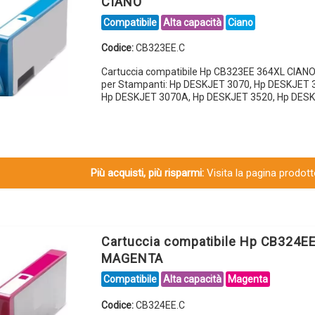
CIANO
Compatibile
Alta capacità
Ciano
Codice:
CB323EE.C
Cartuccia compatibile Hp CB323EE 364XL CIANO
per Stampanti: Hp DESKJET 3070, Hp DESKJET 
Hp DESKJET 3070A, Hp DESKJET 3520, Hp DES
Più acquisti, più risparmi:
Visita la pagina prodotto
Cartuccia compatibile Hp CB324E
MAGENTA
Compatibile
Alta capacità
Magenta
Codice:
CB324EE.C