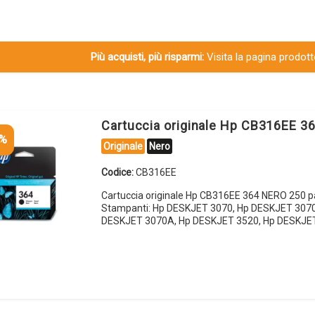
Più acquisti, più risparmi:
Visita la pagina prodotto
Cartuccia originale Hp CB316EE 3
5%
Originale
Nero
Codice:
CB316EE
Cartuccia originale Hp CB316EE 364 NERO 250 p
Stampanti: Hp DESKJET 3070, Hp DESKJET 3070
DESKJET 3070A, Hp DESKJET 3520, Hp DESKJE