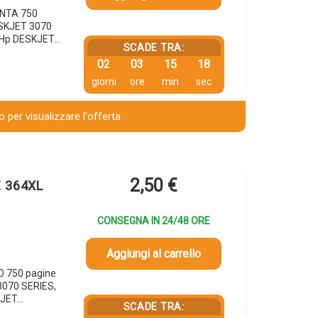
ENTA 750
ESKJET 3070
 Hp DESKJET…
SCADE TRA:
02
03
15
17
giorni
ore
min
sec
 per visualizzare l'offerta
2,50
€
E 364XL
CONSEGNA IN 24/48 ORE
Aggiungi al carrello
O 750 pagine
3070 SERIES,
KJET…
SCADE TRA: