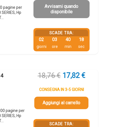
49,09 €.
46,64 €.
Avvisami quando
0 pagine per
disponibile
 SERIES, Hp
T…
SCADE TRA:
02
03
40
17
giorni
ore
min
sec
Il
Il
18,76
€
17,82
€
64
prezzo
prezzo
originale
attuale
CONSEGNA IN 3-5 GIORNI
era:
è:
18,76 €.
17,82 €.
Aggiungi al carrello
00 pagine per
 SERIES, Hp
T…
SCADE TRA: