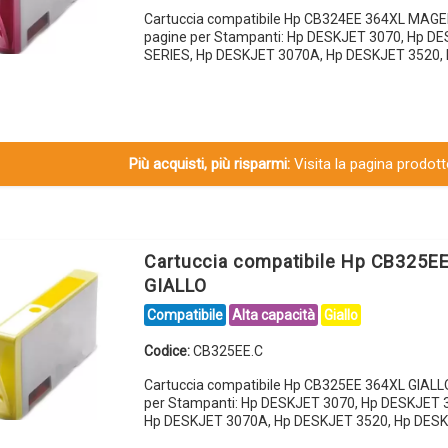
Cartuccia compatibile Hp CB324EE 364XL MAG
pagine per Stampanti: Hp DESKJET 3070, Hp D
SERIES, Hp DESKJET 3070A, Hp DESKJET 3520,
Più acquisti, più risparmi:
Visita la pagina prodotto
Cartuccia compatibile Hp CB325E
GIALLO
Compatibile
Alta capacità
Giallo
Codice:
CB325EE.C
Cartuccia compatibile Hp CB325EE 364XL GIALL
per Stampanti: Hp DESKJET 3070, Hp DESKJET 
Hp DESKJET 3070A, Hp DESKJET 3520, Hp DES