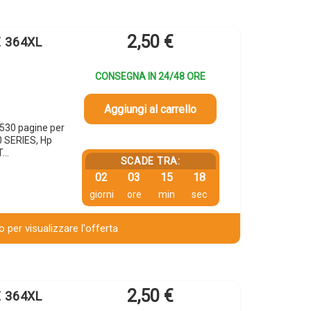
2,50
€
E 364XL
CONSEGNA IN 24/48 ORE
Aggiungi al carrello
530 pagine per
 SERIES, Hp
T…
SCADE TRA:
02
03
15
17
giorni
ore
min
sec
 per visualizzare l'offerta
2,50
€
E 364XL