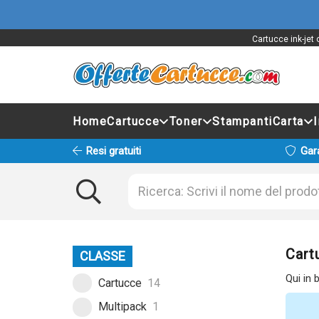
Cartucce ink-jet
Home
Cartucce
Toner
Stampanti
Carta
Resi gratuiti
Gar
Cart
CLASSE
Qui in 
Cartucce
14
Multipack
1