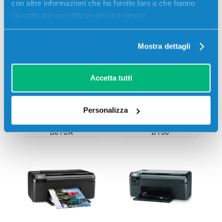
con altre informazioni che ha fornito loro o che hanno
Hp
PHOTOSMART
Hp
PHOTOSMART
raccolto dal suo utilizzo dei loro servizi.
7515 E-AIO
7520
Mostra dettagli
Accetta tutti
Personalizza
Hp
PHOTOSMART
Hp
PHOTOSMART
B010A
B100