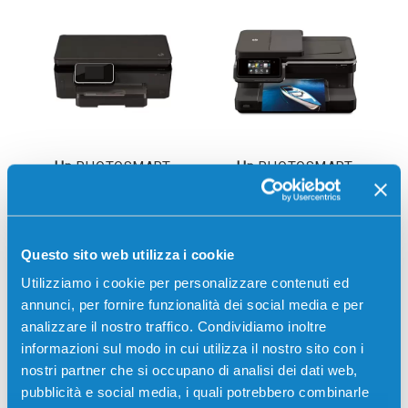
Hp
PHOTOSMART
Hp
PHOTOSMART
6525 E-AIO
7510 E-AIO
Questo sito web utilizza i cookie
Utilizziamo i cookie per personalizzare contenuti ed
annunci, per fornire funzionalità dei social media e per
analizzare il nostro traffico. Condividiamo inoltre
informazioni sul modo in cui utilizza il nostro sito con i
nostri partner che si occupano di analisi dei dati web,
pubblicità e social media, i quali potrebbero combinarle