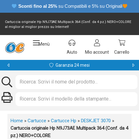
Sconti fino al 25%
su Compatibili e 5% su Originali
Cartuccia originale Hp N9J73AE Multipack 364 (Conf. da 4 pz.) NERO+COLORE
al miglior al miglior prezzo su Internet!
Menù
Aiuto
Mio account
Carrello
Garanzia 24 mesi
Home
»
Cartucce
»
Cartucce Hp
»
DESKJET 3070
»
Cartuccia originale Hp N9J73AE Multipack 364 (Conf. da 4
pz.) NERO+COLORE