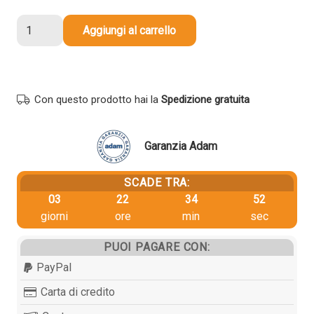
76,78 €.
72,94 €.
Cartuccia
Aggiungi al carrello
originale
Hp
N9J73AE
Multipack
Con questo prodotto hai la
Spedizione gratuita
364
(Conf.
da
Garanzia Adam
4
pz.)
SCADE TRA:
NERO+COLORE
03
22
34
50
quantità
giorni
ore
min
sec
PUOI PAGARE CON:
PayPal
Carta di credito