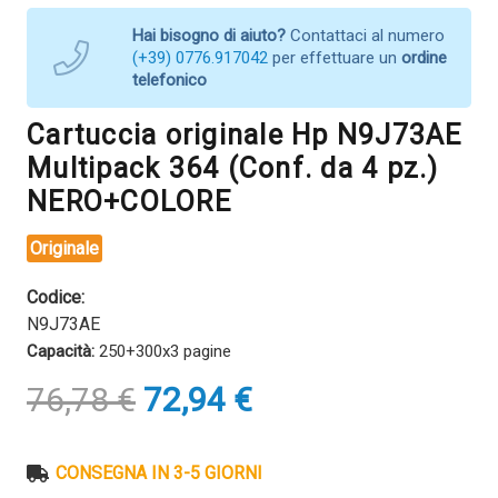
Hai bisogno di aiuto?
Contattaci al numero
(+39) 0776.917042
per effettuare un
ordine
telefonico
Cartuccia originale Hp N9J73AE
Multipack 364 (Conf. da 4 pz.)
NERO+COLORE
Originale
Codice:
N9J73AE
Capacità:
250+300x3 pagine
Il
Il
76,78
€
72,94
€
prezzo
prezzo
originale
attuale
era:
è:
CONSEGNA IN 3-5 GIORNI