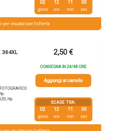
02
12
11
29
giorni
ore
min
sec
 per visualizzare l'offerta
2,50
€
E 364XL
CONSEGNA IN 24/48 ORE
Aggiungi al carrello
O FOTOGRAFICO
Hp
20, Hp
SCADE TRA:
02
12
11
29
giorni
ore
min
sec
 per visualizzare l'offerta