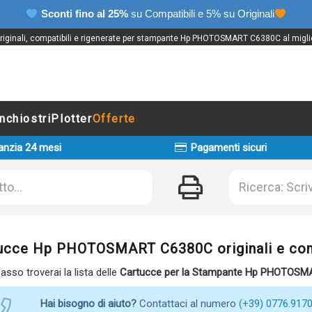
Sconti fino al 25%
su Compatibili e 5% su Originali
originali, compatibili e rigenerate per stampante Hp PHOTOSMART C6380C al migli
Inchiostri
Plotter
Offerte
anzia 24 mesi
Pagamenti sicuri
ucce Hp PHOTOSMART C6380C originali e com
basso troverai la lista delle
Cartucce per la Stampante Hp PHOTOS
Hai bisogno di aiuto?
Contattaci al numero
(+39) 0776.917