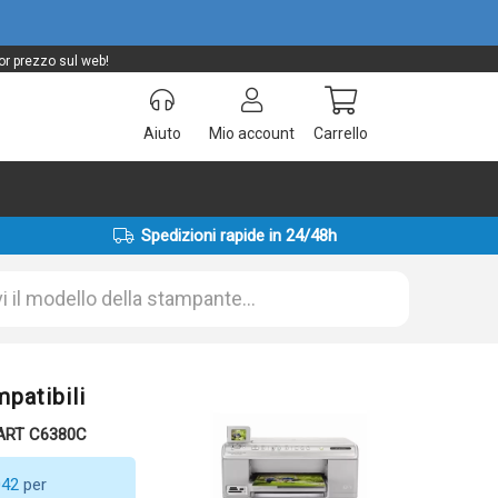
or prezzo sul web!
Aiuto
Mio account
Carrello
Spedizioni rapide in 24/48h
patibili
MART C6380C
042
per