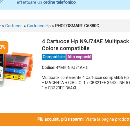
effettuare un
ordine telefonico
e
»
Cartucce
»
Cartucce Hp
»
PHOTOSMART C6380C
4 Cartucce Hp N9J74AE Multipack
10%
Colore compatibile
Compatibile
Alta capacità
Codice:
4*MP-N9J74AE.C
Multipack contenente 4 Cartucce compatibili H
+ MAGENTA + GIALLO: 1 x CB321EE 364XL NERO
1 x CB323EE 364XL…
Più acquisti, più risparmi:
Visita la pagina prodotto