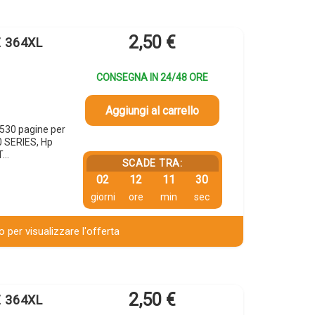
2,50
€
E 364XL
CONSEGNA IN 24/48 ORE
Aggiungi al carrello
530 pagine per
 SERIES, Hp
T…
SCADE TRA:
02
12
11
29
giorni
ore
min
sec
 per visualizzare l'offerta
2,50
€
E 364XL