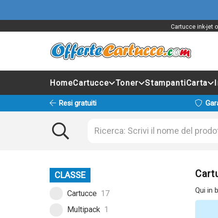
Cartucce ink-jet 
Home
Cartucce
Toner
Stampanti
Carta
Resi gratuiti
Gar
Cart
CLASSE
Qui in 
Cartucce
17
Multipack
1