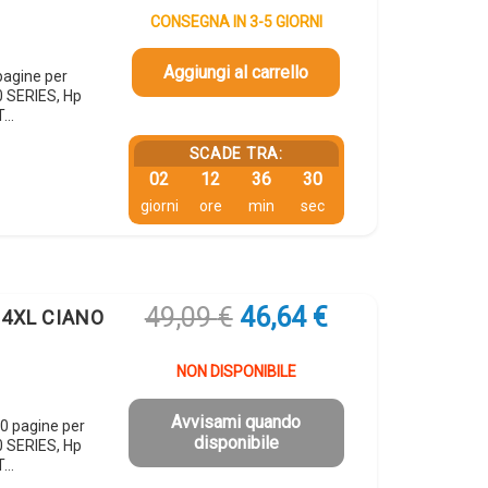
originale
attuale
CONSEGNA IN 3-5 GIORNI
era:
è:
18,76 €.
17,82 €.
Aggiungi al carrello
pagine per
 SERIES, Hp
T…
SCADE TRA:
02
12
36
29
giorni
ore
min
sec
Il
Il
49,09
€
46,64
€
364XL CIANO
prezzo
prezzo
originale
attuale
NON DISPONIBILE
era:
è:
49,09 €.
46,64 €.
Avvisami quando
0 pagine per
disponibile
 SERIES, Hp
T…