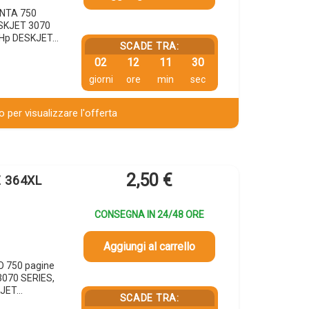
ENTA 750
ESKJET 3070
 Hp DESKJET…
SCADE TRA:
02
12
11
29
giorni
ore
min
sec
 per visualizzare l'offerta
2,50
€
E 364XL
CONSEGNA IN 24/48 ORE
Aggiungi al carrello
O 750 pagine
3070 SERIES,
KJET…
SCADE TRA: