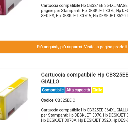
Cartuccia compatibile Hp CB324EE 364XL MAG
pagine per Stampanti: Hp DESKJET 3070, Hp D
SERIES, Hp DESKJET 3070A, Hp DESKJET 3520,
Più acquisti, più risparmi:
Visita la pagina prodotto
Cartuccia compatibile Hp CB325E
GIALLO
Compatibile
Alta capacità
Giallo
Codice:
CB325EE.C
Cartuccia compatibile Hp CB325EE 364XL GIALL
per Stampanti: Hp DESKJET 3070, Hp DESKJET 
Hp DESKJET 3070A, Hp DESKJET 3520, Hp DES