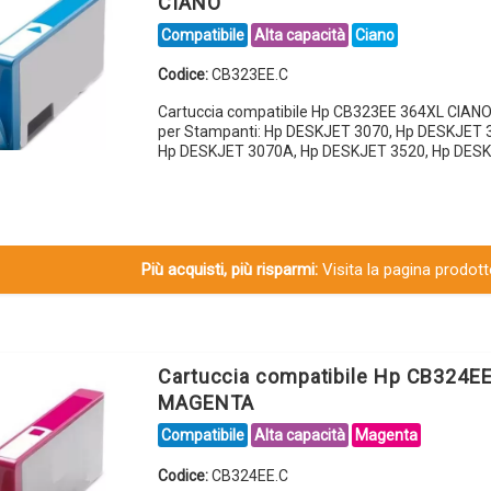
CIANO
Compatibile
Alta capacità
Ciano
Codice:
CB323EE.C
Cartuccia compatibile Hp CB323EE 364XL CIANO
per Stampanti: Hp DESKJET 3070, Hp DESKJET 
Hp DESKJET 3070A, Hp DESKJET 3520, Hp DES
Più acquisti, più risparmi:
Visita la pagina prodotto
Cartuccia compatibile Hp CB324E
MAGENTA
Compatibile
Alta capacità
Magenta
Codice:
CB324EE.C