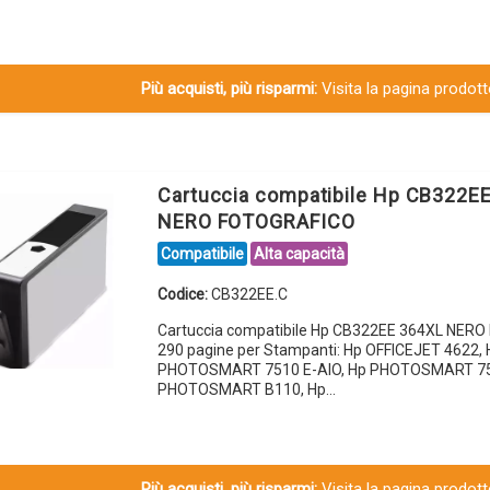
Più acquisti, più risparmi:
Visita la pagina prodotto
Cartuccia compatibile Hp CB322E
NERO FOTOGRAFICO
Compatibile
Alta capacità
Codice:
CB322EE.C
Cartuccia compatibile Hp CB322EE 364XL NER
290 pagine per Stampanti: Hp OFFICEJET 4622, 
PHOTOSMART 7510 E-AIO, Hp PHOTOSMART 75
PHOTOSMART B110, Hp…
Più acquisti, più risparmi:
Visita la pagina prodotto