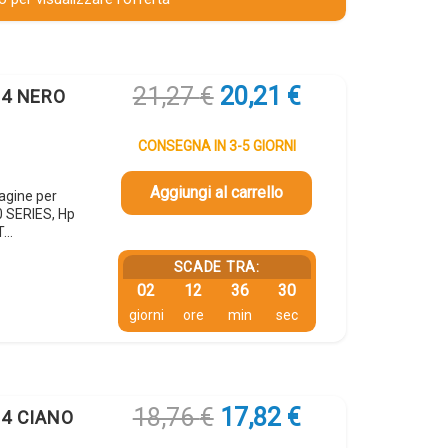
Il
Il
21,27
€
20,21
€
64 NERO
prezzo
prezzo
originale
attuale
CONSEGNA IN 3-5 GIORNI
era:
è:
21,27 €.
20,21 €.
Aggiungi al carrello
agine per
 SERIES, Hp
T…
SCADE TRA:
02
12
36
29
giorni
ore
min
sec
Il
Il
18,76
€
17,82
€
64 CIANO
prezzo
prezzo