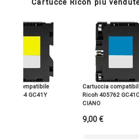
Cartucce Ricoh più vendut
ia compatibile
Cartuccia compatibile
405764 GC41Y
Ricoh 405762 GC41C
CIANO
9,00
€