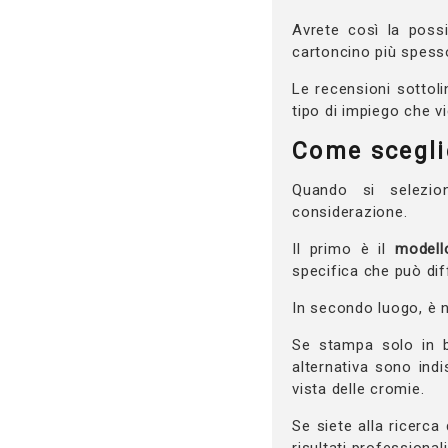
Avrete così la possi
cartoncino più spess
Le recensioni sottoli
tipo di impiego che v
Come scegli
Quando si selezio
considerazione.
Il primo è il
modell
specifica che può dif
In secondo luogo, è 
Se stampa solo in b
alternativa sono indi
vista delle cromie.
Se siete alla ricerca
risultati professiona