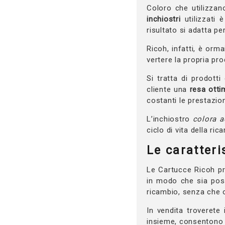
Coloro che utilizzan
inchiostri
utilizzati 
risultato si adatta p
Ricoh, infatti, è orm
vertere la propria pr
Si tratta di prodotti
cliente una
resa otti
costanti le prestazion
L’inchiostro
colora a
ciclo di vita della rica
Le caratteri
Le Cartucce Ricoh p
in modo che sia poss
ricambio, senza che 
In vendita troverete 
insieme, consentono d