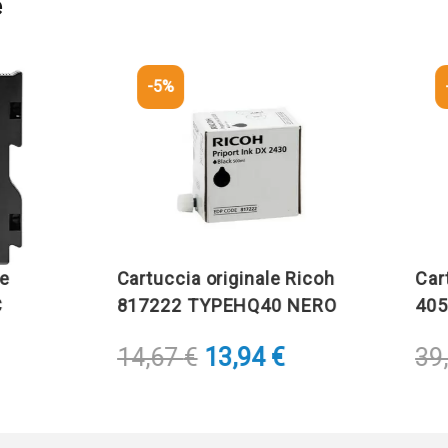
e
-5%
-5%
Cartuccia originale Ricoh
Cartucc
817222 TYPEHQ40 NERO
405761
Il
Il
14,67
€
13,94
€
39,49
prezzo
prezzo
originale
attuale