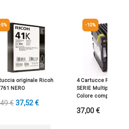
-10%
ia originale Ricoh
4 Cartucce Ricoh GC41-
 NERO
SERIE Multipack Nero +
Colore compatibile
Il
Il
€
37,52
€
37,00
€
prezzo
prezzo
originale
attuale