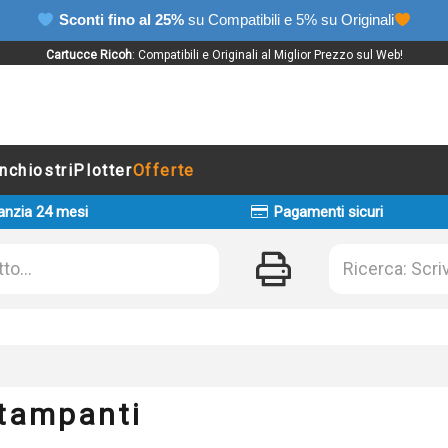
Sconti fino al 25%
su Compatibili e 5% su Originali
Cartucce Ricoh
: Compatibili e Originali al Miglior Prezzo sul Web!
Inchiostri
Plotter
Offerte
anzia 24 mesi
Pagamenti sicuri
Stampanti