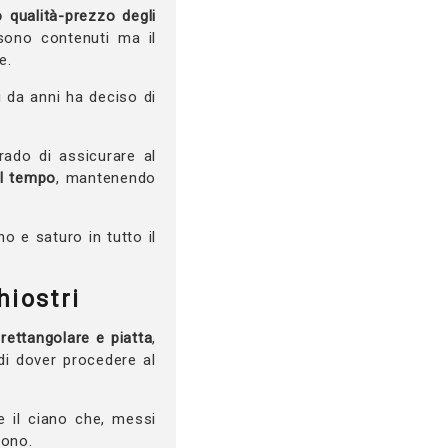
era:
è:
 qualità-prezzo degli
 sono contenuti ma il
39,49 €.
37,52 €.
e.
 da anni ha deciso di
grado di assicurare al
el tempo
, mantenendo
no e saturo in tutto il
hiostri
rettangolare e piatta
,
di dover procedere al
 e il ciano che, messi
dono.