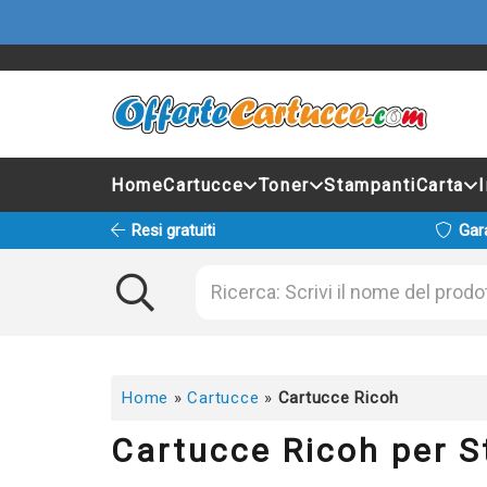
Home
Cartucce
Toner
Stampanti
Carta
Resi gratuiti
Gar
Home
»
Cartucce
»
Cartucce Ricoh
Cartucce Ricoh per 