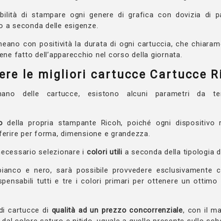
bilità di stampare ogni genere di grafica con dovizia di pa
o a seconda delle esigenze.
neano con positività la durata di ogni cartuccia, che chiara
iene fatto dell’apparecchio nel corso della giornata.
ere le migliori cartucce Cartucce R
nano delle cartucce, esistono alcuni parametri da te
o
della propria stampante Ricoh, poiché ogni dispositivo r
ferire per forma, dimensione e grandezza.
necessario selezionare i
colori utili
a seconda della tipologia d
ianco e nero, sarà possibile provvedere esclusivamente con
spensabili tutti e tre i colori primari per ottenere un ottimo 
 di cartucce di
qualità ad un prezzo concorrenziale
, con il m
li dal colore saturo e nitido, uguale a quello presente sullo s