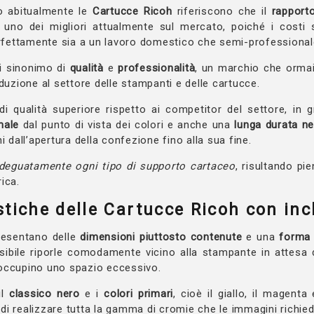
era:
è:
o abitualmente le
Cartucce Ricoh
riferiscono che il
rapporto
è uno dei migliori attualmente sul mercato, poiché i costi
14,67 €.
13,94 €.
erfettamente sia a un lavoro domestico che semi-professional
ai sinonimo di
qualità
e
professionalità
, un marchio che ormai
oduzione al settore delle stampanti e delle cartucce.
 di qualità superiore rispetto ai competitor del settore, in 
male
dal punto di vista dei colori e anche una
lunga durata n
i dall’apertura della confezione fino alla sua fine.
deguatamente ogni tipo di supporto cartaceo
, risultando pie
rica.
stiche delle Cartucce Ricoh con inc
resentano delle
dimensioni piuttosto contenute
e una
forma 
ibile riporle comodamente vicino alla stampante in attesa 
occupino uno spazio eccessivo.
il
classico nero
e i
colori primari
, cioè il giallo, il magenta
i realizzare tutta la gamma di cromie che le immagini richie