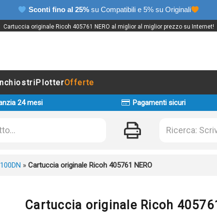
Sconti fino al 25%
su Compatibili e 5% su Originali
Cartuccia originale Ricoh 405761 NERO al miglior al miglior prezzo su Internet!
Inchiostri
Plotter
Offerte
anzia 24 mesi
Pagamenti sicuri
3100DN
»
Cartuccia originale Ricoh 405761 NERO
Cartuccia originale Ricoh 4057