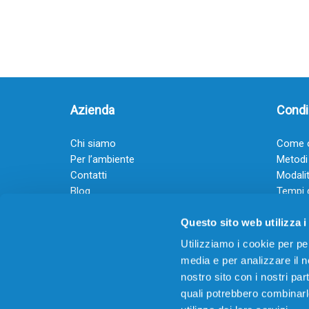
Azienda
Condiz
Chi siamo
Come o
Per l’ambiente
Metodi
Contatti
Modalit
Blog
Tempi 
Diventa rivenditore
Termini
Questo sito web utilizza i
Guadagna con il Dropship
Black Friday 2025
Utilizziamo i cookie per pe
media e per analizzare il no
nostro sito con i nostri par
quali potrebbero combinarl