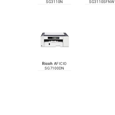
SG3110N
SG3110SFNW
Ricoh
AFICIO
SG7100DN