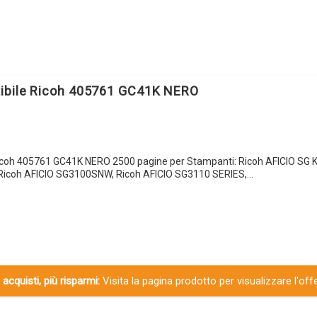
tibile Ricoh 405761 GC41K NERO
Ricoh 405761 GC41K NERO 2500 pagine per Stampanti: Ricoh AFICIO SG 
Ricoh AFICIO SG3100SNW, Ricoh AFICIO SG3110 SERIES,…
 acquisti, più risparmi:
Visita la pagina prodotto per visualizzare l'off