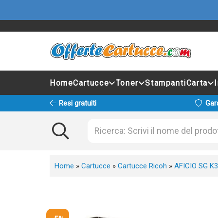
Home
Cartucce
Toner
Stampanti
Carta
Resi gratuiti
Gar
Home
»
Cartucce
»
Cartucce Ricoh
»
AFICIO SG K