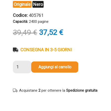
Originale
Nero
Codice:
405761
Capacità:
2400 pagine
Il
Il
39,49
€
37,52
€
prezzo
prezzo
originale
attuale
era:
è:
CONSEGNA IN 3-5 GIORNI
39,49 €.
37,52 €.
Cartuccia
Aggiungi al carrello
originale
Ricoh
405761
NERO
Acquistane
2
per ottenere la
Spedizione gratuita
quantità