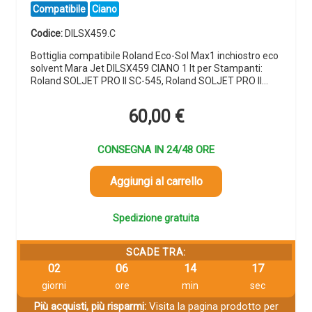
Compatibile
Ciano
Codice:
DILSX459.C
Bottiglia compatibile Roland Eco-Sol Max1 inchiostro eco
solvent Mara Jet DILSX459 CIANO 1 lt per Stampanti:
Roland SOLJET PRO II SC-545, Roland SOLJET PRO II…
60,00
€
CONSEGNA IN 24/48 ORE
Aggiungi al carrello
Spedizione gratuita
SCADE TRA:
02
06
14
16
giorni
ore
min
sec
Più acquisti, più risparmi:
Visita la pagina prodotto per