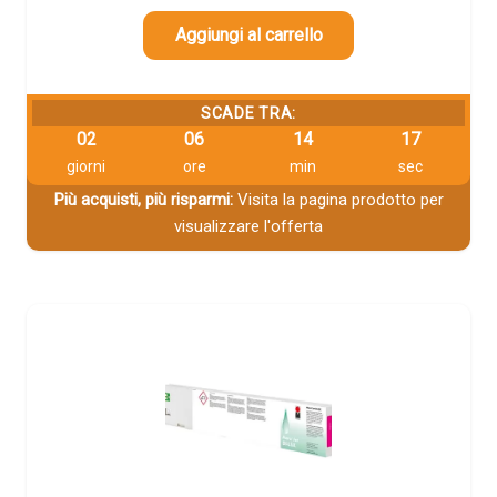
Aggiungi al carrello
SCADE TRA:
02
06
14
16
giorni
ore
min
sec
Più acquisti, più risparmi:
Visita la pagina prodotto per
visualizzare l'offerta