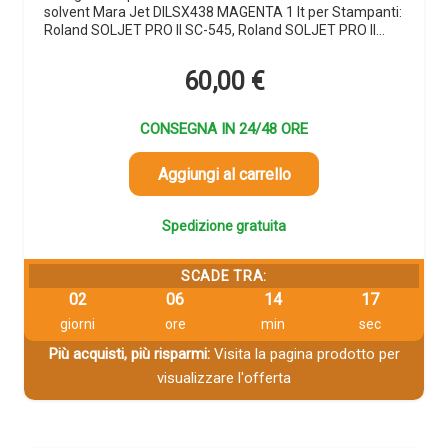
solvent Mara Jet DILSX438 MAGENTA 1 lt per Stampanti:
Roland SOLJET PRO II SC-545, Roland SOLJET PRO II…
60,00
€
CONSEGNA IN 24/48 ORE
Aggiungi al carrello
Spedizione gratuita
SCADE TRA:
02
06
14
16
giorni
ore
min
sec
Più acquisti, più risparmi:
Visita la pagina prodotto per
visualizzare l'offerta