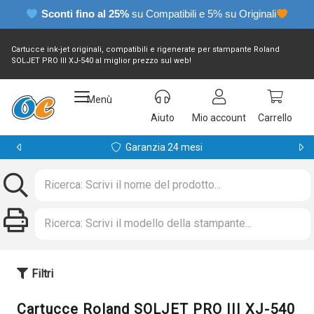
Sconti fino al 25%
su Compatibili e 5% su Originali
Cartucce ink-jet originali, compatibili e rigenerate per stampante Roland
SOLJET PRO III XJ-540 al miglior prezzo sul web!
Menù
Aiuto
Mio account
Carrello
Garanzia 24 mesi
Filtri
Cartucce Roland SOLJET PRO III XJ-540