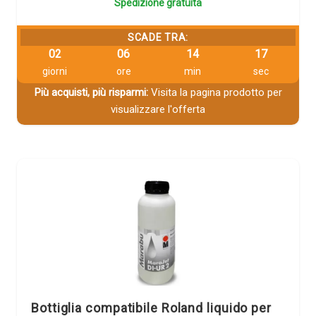
Spedizione gratuita
SCADE TRA:
02
06
14
16
giorni
ore
min
sec
Più acquisti, più risparmi:
Visita la pagina prodotto per
visualizzare l'offerta
Bottiglia compatibile Roland liquido per