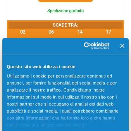
Spedizione gratuita
SCADE TRA:
02
06
14
16
giorni
ore
min
sec
Più acquisti, più risparmi:
Visita la pagina prodotto per
visualizzare l'offerta
Questo sito web utilizza i cookie
Utilizziamo i cookie per personalizzare contenuti ed
annunci, per fornire funzionalità dei social media e per
analizzare il nostro traffico. Condividiamo inoltre
informazioni sul modo in cui utilizza il nostro sito con i
nostri partner che si occupano di analisi dei dati web,
pubblicità e social media, i quali potrebbero combinarle
con altre informazioni che ha fornito loro o che hanno
raccolto dal suo utilizzo dei loro servizi.