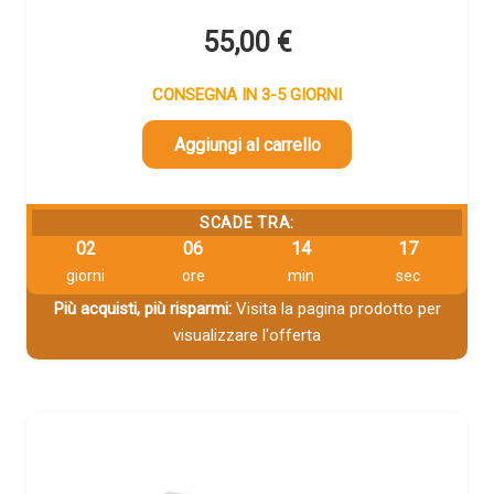
55,00
€
CONSEGNA IN 3-5 GIORNI
Aggiungi al carrello
SCADE TRA:
02
06
14
16
giorni
ore
min
sec
Più acquisti, più risparmi:
Visita la pagina prodotto per
visualizzare l'offerta