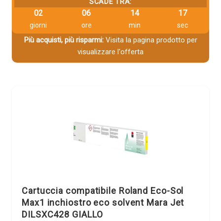
SCADE TRA:
02
06
14
16
giorni
ore
min
sec
Più acquisti, più risparmi:
Visita la pagina prodotto per
visualizzare l'offerta
Cartuccia compatibile Roland Eco-Sol
Max1 inchiostro eco solvent Mara Jet
DILSXC428 GIALLO