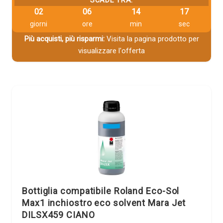
02
06
14
16
giorni
ore
min
sec
Più acquisti, più risparmi:
Visita la pagina prodotto per
visualizzare l'offerta
Bottiglia compatibile Roland Eco-Sol
Max1 inchiostro eco solvent Mara Jet
DILSX459 CIANO