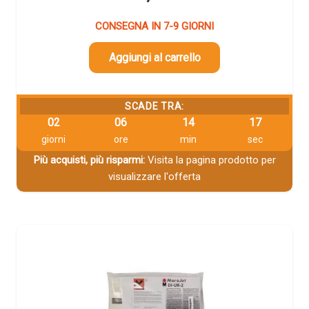
CONSEGNA IN 7-9 GIORNI
Aggiungi al carrello
SCADE TRA:
02
06
14
16
giorni
ore
min
sec
Più acquisti, più risparmi:
Visita la pagina prodotto per
visualizzare l'offerta