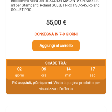
eco solvent Mara Jet DILSXC434 MAGENTA CHIARO 440
ml per Stampanti: Roland SOLJET PRO II SC-545, Roland
SOLJET PRO…
55,00
€
CONSEGNA IN 7-9 GIORNI
Aggiungi al carrello
SCADE TRA:
02
06
14
16
giorni
ore
min
sec
Più acquisti, più risparmi:
Visita la pagina prodotto per
visualizzare l'offerta