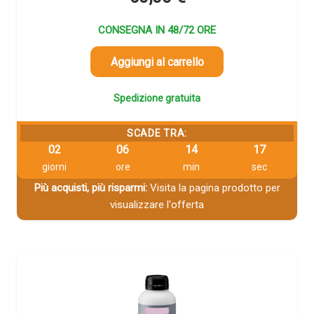
CONSEGNA IN 48/72 ORE
Aggiungi al carrello
Spedizione gratuita
SCADE TRA:
02
06
14
16
giorni
ore
min
sec
Più acquisti, più risparmi:
Visita la pagina prodotto per
visualizzare l'offerta