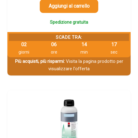
Aggiungi al carrello
Spedizione gratuita
SCADE TRA:
02
06
14
16
giorni
ore
min
sec
Più acquisti, più risparmi:
Visita la pagina prodotto per
visualizzare l'offerta