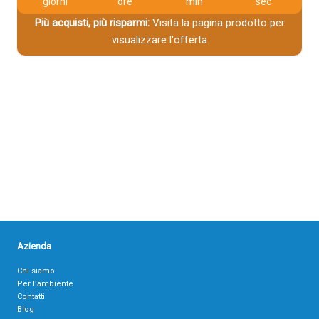
giorni
ore
min
sec
Più acquisti, più risparmi:
Visita la pagina prodotto per
visualizzare l'offerta
Azienda
Chi siamo
Per l’ambiente
Contatti
Blog