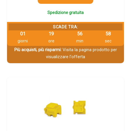
Spedizione gratuita
SCADE TRA:
01
19
56
58
giorni
ore
min
sec
Più acquisti, più risparmi:
Visita la pagina prodotto per
visualizzare l'offerta