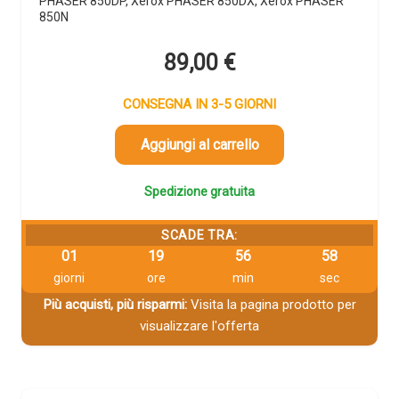
PHASER 850DP, Xerox PHASER 850DX, Xerox PHASER
850N
89,00
€
CONSEGNA IN 3-5 GIORNI
Aggiungi al carrello
Spedizione gratuita
SCADE TRA:
01
19
56
58
giorni
ore
min
sec
Più acquisti, più risparmi:
Visita la pagina prodotto per
visualizzare l'offerta