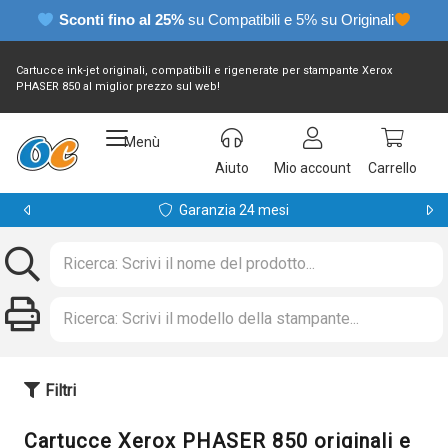
Sconti fino al 25%
su Compatibili e 5% su Originali
Cartucce ink-jet originali, compatibili e rigenerate per stampante Xerox
PHASER 850 al miglior prezzo sul web!
Menù
Aiuto
Mio account
Carrello
Garanzia 24 mesi
Filtri
Cartucce Xerox PHASER 850 originali e