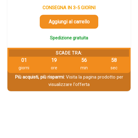
CONSEGNA IN 3-5 GIORNI
Aggiungi al carrello
Spedizione gratuita
SCADE TRA:
01
19
56
58
giorni
ore
min
sec
Più acquisti, più risparmi:
Visita la pagina prodotto per
visualizzare l'offerta