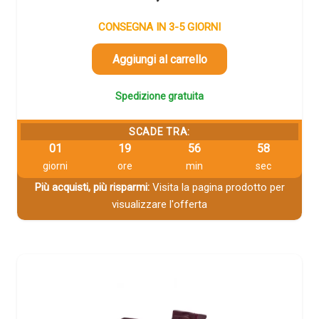
CONSEGNA IN 3-5 GIORNI
Aggiungi al carrello
Spedizione gratuita
SCADE TRA:
01
19
56
58
giorni
ore
min
sec
Più acquisti, più risparmi:
Visita la pagina prodotto per
visualizzare l'offerta