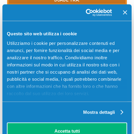
SCADE TRA:
01
19
56
58
giorni
ore
min
sec
Più acquisti, più risparmi:
Visita la pagina prodotto per
visualizzare l'offerta
Questo sito web utilizza i cookie
Utilizziamo i cookie per personalizzare contenuti ed
annunci, per fornire funzionalità dei social media e per
analizzare il nostro traffico. Condividiamo inoltre
informazioni sul modo in cui utilizza il nostro sito con i
nostri partner che si occupano di analisi dei dati web,
pubblicità e social media, i quali potrebbero combinarle
con altre informazioni che ha fornito loro o che hanno
raccolto dal suo utilizzo dei loro servizi.
Mostra dettagli
Cartuccia compatibile Xerox 16182800
CIANO
Compatibile
Ciano
Accetta tutti