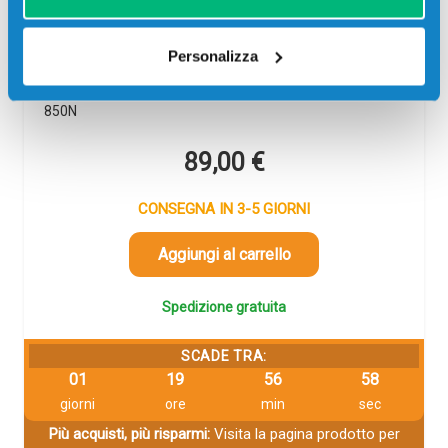
Codice:
16182800.C
Personalizza
Cartuccia compatibile Xerox 16182800 CIANO 2366
pagine per Stampanti: Xerox PHASER 850, Xerox
PHASER 850DP, Xerox PHASER 850DX, Xerox PHASER
850N
89,00
€
CONSEGNA IN 3-5 GIORNI
Aggiungi al carrello
Spedizione gratuita
SCADE TRA:
01
19
56
58
giorni
ore
min
sec
Più acquisti, più risparmi:
Visita la pagina prodotto per