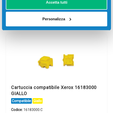
Accetta tutti
giorni
ore
min
sec
Più acquisti, più risparmi:
Visita la pagina prodotto per
visualizzare l'offerta
Personalizza
Cartuccia compatibile Xerox 16183000
GIALLO
Compatibile
Giallo
Codice:
16183000.C