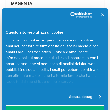
MAGENTA
Compatibile
Magenta
Codice:
16182900.C
Cartuccia compatibile Xerox 16182900 MAGENTA 2366
pagine per Stampanti: Xerox PHASER 850, Xerox
Questo sito web utilizza i cookie
PHASER 850DP, Xerox PHASER 850DX, Xerox PHASER
Utilizziamo i cookie per personalizzare contenuti ed
850N
annunci, per fornire funzionalità dei social media e per
analizzare il nostro traffico. Condividiamo inoltre
89,00
€
informazioni sul modo in cui utilizza il nostro sito con i
nostri partner che si occupano di analisi dei dati web,
CONSEGNA IN 3-5 GIORNI
pubblicità e social media, i quali potrebbero combinarle
con altre informazioni che ha fornito loro o che hanno
Aggiungi al carrello
raccolto dal suo utilizzo dei loro servizi.
Spedizione gratuita
Mostra dettagli
SCADE TRA:
02
01
46
38