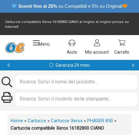
Sconti fino al 25%
su Compatibili e 5% su Originali
Cartuccia compatibile Xerox 16182800 CIANO al miglior al miglior prezzo su
Internet!
Menù
Aiuto
Mio account
Carrello
Garanzia 24 mesi
Home
»
Cartucce
»
Cartucce Xerox
»
PHASER 850
»
Cartuccia compatibile Xerox 16182800 CIANO