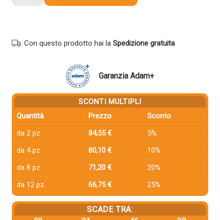
compatibile
Xerox
16182800
CIANO
Con questo prodotto hai la
Spedizione gratuita
quantità
Garanzia Adam+
SCONTI MULTIPLI
Quantità
Prezzo
Sconto
da 2 pz.
84,55 €
5%
da 4 pz.
80,10 €
10%
da 8 pz.
71,20 €
20%
da 12 pz.
66,75 €
25%
SCADE TRA: