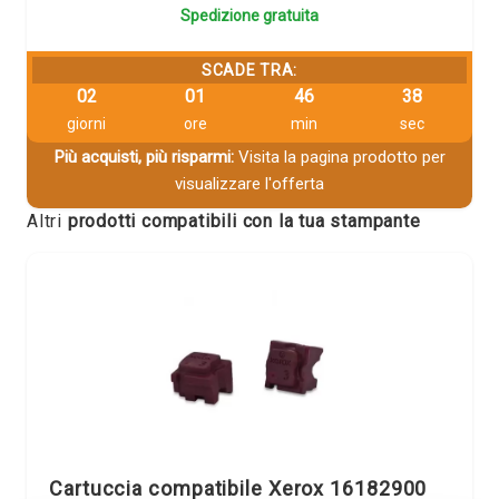
Spedizione gratuita
SCADE TRA:
02
01
46
38
giorni
ore
min
sec
Più acquisti, più risparmi:
Visita la pagina prodotto per
visualizzare l'offerta
Altri
prodotti compatibili con la tua stampante
Cartuccia compatibile Xerox 16182900