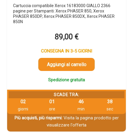
Cartuccia compatibile Xerox 16183000 GIALLO 2366
pagine per Stampanti: Xerox PHASER 850, Xerox
PHASER 850DP, Xerox PHASER 850DX, Xerox PHASER
850N
89,00
€
CONSEGNA IN 3-5 GIORNI
Aggiungi al carrello
Spedizione gratuita
SCADE TRA:
02
01
46
38
giorni
ore
min
sec
Più acquisti, più risparmi:
Visita la pagina prodotto per
visualizzare l'offerta