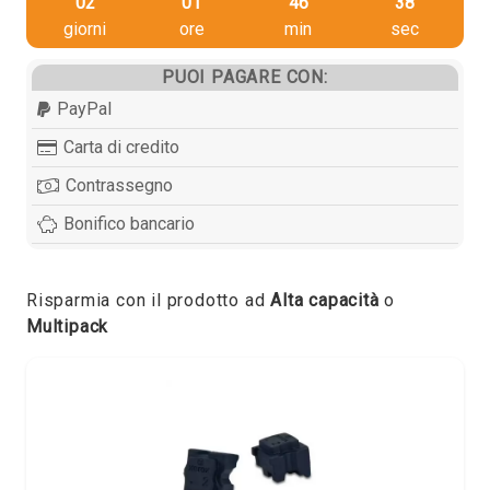
02
01
46
38
giorni
ore
min
sec
PUOI PAGARE CON:
PayPal
Carta di credito
Contrassegno
Bonifico bancario
Risparmia con il prodotto ad
Alta capacità
o
Multipack