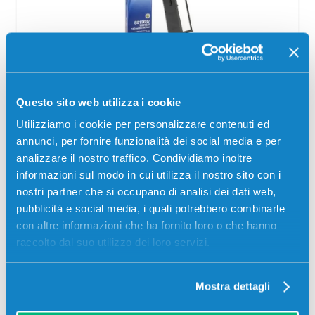
Nastri originale Epson C13S015637
S015637 NERO
Originale
Nero
Questo sito web utilizza i cookie
Utilizziamo i cookie per personalizzare contenuti ed
Codice:
C13S015637
annunci, per fornire funzionalità dei social media e per
Nastri originale Epson C13S015637 S015637 NERO 4
analizzare il nostro traffico. Condividiamo inoltre
milioni di caratteri per Stampanti: Epson FX-80, Epson FX-
800, Epson FX-85, Epson FX-870, Epson FX-880, Epson
informazioni sul modo in cui utilizza il nostro sito con i
LX-300, Epson…
nostri partner che si occupano di analisi dei dati web,
pubblicità e social media, i quali potrebbero combinarle
Il
Il
6,31
€
5,99
€
con altre informazioni che ha fornito loro o che hanno
prezzo
prezzo
raccolto dal suo utilizzo dei loro servizi.
originale
attuale
CONSEGNA IN 3-5 GIORNI
era:
è:
6,31 €.
5,99 €.
Aggiungi al carrello
Mostra dettagli