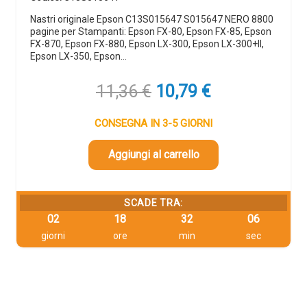
Nastri originale Epson C13S015647 S015647 NERO 8800
pagine per Stampanti: Epson FX-80, Epson FX-85, Epson
FX-870, Epson FX-880, Epson LX-300, Epson LX-300+II,
Epson LX-350, Epson…
Il
Il
11,36
€
10,79
€
prezzo
prezzo
originale
attuale
CONSEGNA IN 3-5 GIORNI
era:
è:
11,36 €.
10,79 €.
Aggiungi al carrello
SCADE TRA:
02
18
32
06
giorni
ore
min
sec