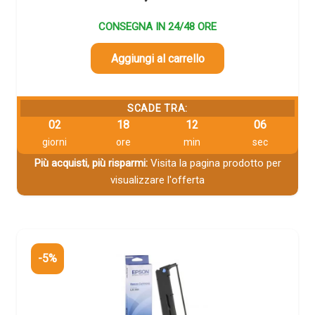
CONSEGNA IN 24/48 ORE
Aggiungi al carrello
SCADE TRA:
02
18
12
06
giorni
ore
min
sec
Più acquisti, più risparmi:
Visita la pagina prodotto per
visualizzare l'offerta
-5%