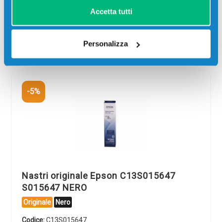
Accetta tutti
SCADE TRA:
02
18
37
06
giorni
ore
min
sec
Personalizza
-5%
Nastri originale Epson C13S015647
S015647 NERO
Originale
Nero
Codice:
C13S015647