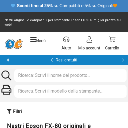
Sconti fino al 25%
su Compatibili e 5% su Originali
Nastri originali e compatibili per stampante Epson FX-80 al miglior prezzo sul
web!
Menù
Aiuto
Mio account
Carrello
Garanzia 24 mesi
Filtri
Nastri Epson FX-80 originali e