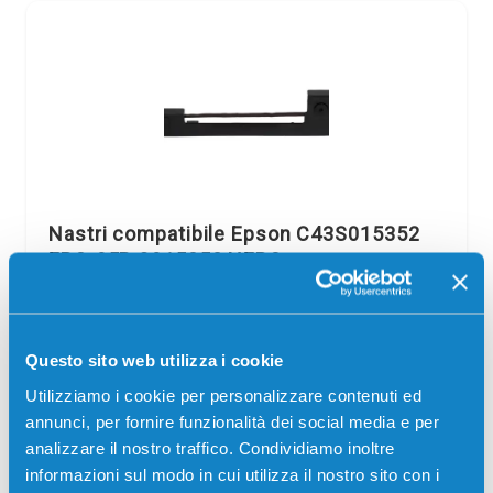
Nastri compatibile Epson C43S015352
ERC-05B S015352 NERO
Compatibile
Nero
Codice:
C43S015352.C
Questo sito web utilizza i cookie
Nastri compatibile Epson C43S015352 ERC-05B S015352
NERO 112 mila caratteri per Stampanti: Epson EC-7000,
Utilizziamo i cookie per personalizzare contenuti ed
Epson EHT-7, Epson EL-7000, Epson HX-150, Epson HX-
annunci, per fornire funzionalità dei social media e per
160, Epson HX-161, Epson…
analizzare il nostro traffico. Condividiamo inoltre
informazioni sul modo in cui utilizza il nostro sito con i
1,50
€