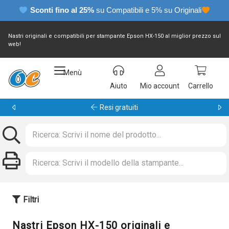
Sconti fino al 25%
su Compatibili e 5% su Originali
Nastri originali e compatibili per stampante Epson HX-150 al miglior prezzo sul
web!
Menù
Aiuto
Mio account
Carrello
Resi gratuiti
Filtri
Nastri Epson HX-150 originali e