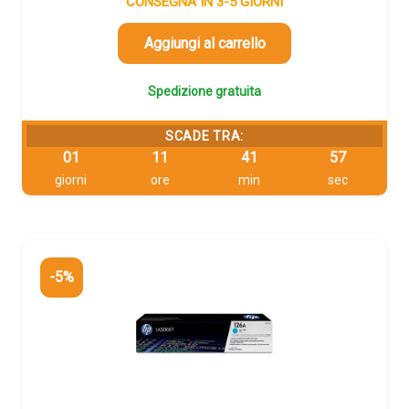
originale
attuale
CONSEGNA IN 3-5 GIORNI
era:
è:
79,76 €.
75,77 €.
Aggiungi al carrello
Spedizione gratuita
SCADE TRA:
01
11
41
56
giorni
ore
min
sec
-5%