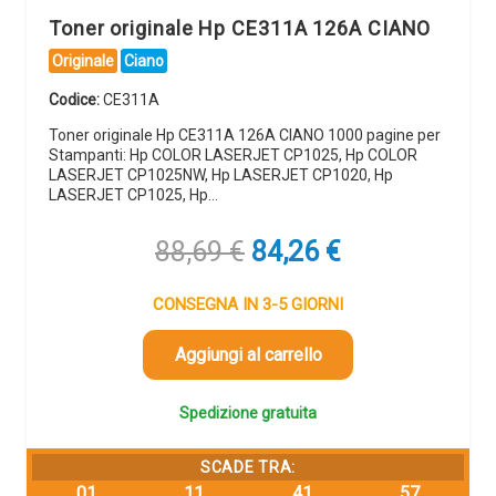
Toner originale Hp CE311A 126A CIANO
Originale
Ciano
Codice:
CE311A
Toner originale Hp CE311A 126A CIANO 1000 pagine per
Stampanti: Hp COLOR LASERJET CP1025, Hp COLOR
LASERJET CP1025NW, Hp LASERJET CP1020, Hp
LASERJET CP1025, Hp…
Il
Il
88,69
€
84,26
€
prezzo
prezzo
originale
attuale
CONSEGNA IN 3-5 GIORNI
era:
è:
88,69 €.
84,26 €.
Aggiungi al carrello
Spedizione gratuita
SCADE TRA:
01
11
41
56