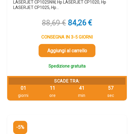
LASERJET CP1025NW, Hp LASERJET CP1020, Hp
LASERJET CP1025, Hp…
Il
Il
88,69
€
84,26
€
prezzo
prezzo
originale
attuale
CONSEGNA IN 3-5 GIORNI
era:
è:
88,69 €.
84,26 €.
Aggiungi al carrello
Spedizione gratuita
SCADE TRA:
01
11
41
56
giorni
ore
min
sec
-5%