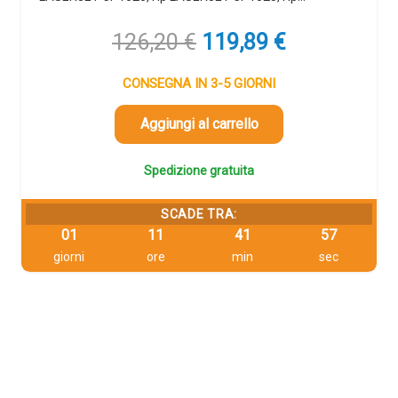
Il
Il
126,20
€
119,89
€
prezzo
prezzo
originale
attuale
CONSEGNA IN 3-5 GIORNI
era:
è:
126,20 €.
119,89 €.
Aggiungi al carrello
Spedizione gratuita
SCADE TRA:
01
11
41
56
giorni
ore
min
sec