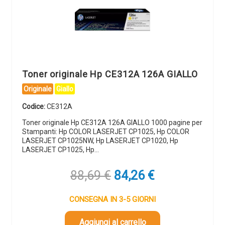
Toner originale Hp CE312A 126A GIALLO
Originale
Giallo
Codice:
CE312A
Toner originale Hp CE312A 126A GIALLO 1000 pagine per
Stampanti: Hp COLOR LASERJET CP1025, Hp COLOR
LASERJET CP1025NW, Hp LASERJET CP1020, Hp
LASERJET CP1025, Hp…
Il
Il
88,69
€
84,26
€
prezzo
prezzo
originale
attuale
CONSEGNA IN 3-5 GIORNI
era:
è:
88,69 €.
84,26 €.
Aggiungi al carrello