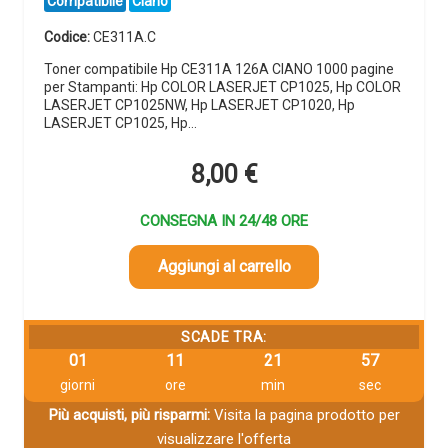
Compatibile
Ciano
Codice:
CE311A.C
Toner compatibile Hp CE311A 126A CIANO 1000 pagine
per Stampanti: Hp COLOR LASERJET CP1025, Hp COLOR
LASERJET CP1025NW, Hp LASERJET CP1020, Hp
LASERJET CP1025, Hp…
8,00
€
CONSEGNA IN 24/48 ORE
Aggiungi al carrello
SCADE TRA:
01
11
21
56
giorni
ore
min
sec
Più acquisti, più risparmi:
Visita la pagina prodotto per
visualizzare l'offerta