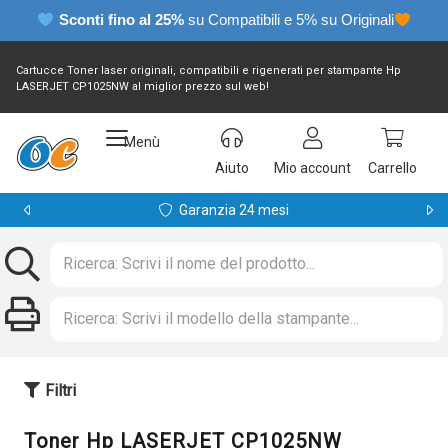
Sconti fino al 25%
su Compatibili e 5% su Originali
Cartucce Toner laser originali, compatibili e rigenerati per stampante Hp
LASERJET CP1025NW al miglior prezzo sul web!
Menù
Aiuto
Mio account
Carrello
Garanzia 24 mesi
Filtri
Toner Hp LASERJET CP1025NW