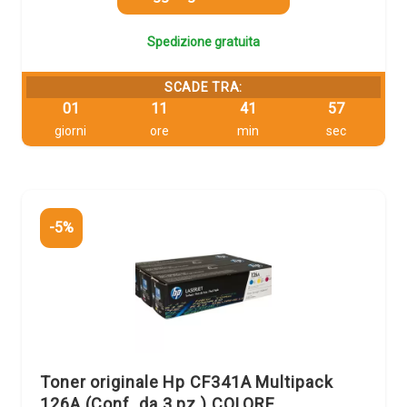
Spedizione gratuita
SCADE TRA:
01
11
41
56
giorni
ore
min
sec
-5%
Toner originale Hp CF341A Multipack
126A (Conf. da 3 pz.) COLORE