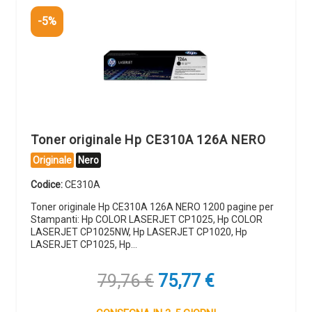
-5%
Toner originale Hp CE310A 126A NERO
Originale
Nero
Codice:
CE310A
Toner originale Hp CE310A 126A NERO 1200 pagine per
Stampanti: Hp COLOR LASERJET CP1025, Hp COLOR
LASERJET CP1025NW, Hp LASERJET CP1020, Hp
LASERJET CP1025, Hp…
Il
Il
79,76
€
75,77
€
prezzo
prezzo