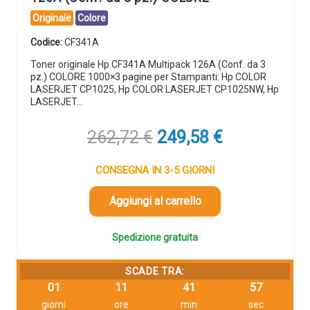
Originale
Colore
Codice:
CF341A
Toner originale Hp CF341A Multipack 126A (Conf. da 3
pz.) COLORE 1000×3 pagine per Stampanti: Hp COLOR
LASERJET CP1025, Hp COLOR LASERJET CP1025NW, Hp
LASERJET…
Il
Il
262,72
€
249,58
€
prezzo
prezzo
originale
attuale
CONSEGNA IN 3-5 GIORNI
era:
è:
262,72 €.
249,58 €.
Aggiungi al carrello
Spedizione gratuita
SCADE TRA:
01
11
41
56
giorni
ore
min
sec