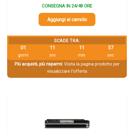
CONSEGNA IN 24/48 ORE
Aggiungi al carrello
SCADE TRA:
01
11
11
56
giorni
ore
min
sec
Più acquisti, più risparmi:
Visita la pagina prodotto per
visualizzare l'offerta