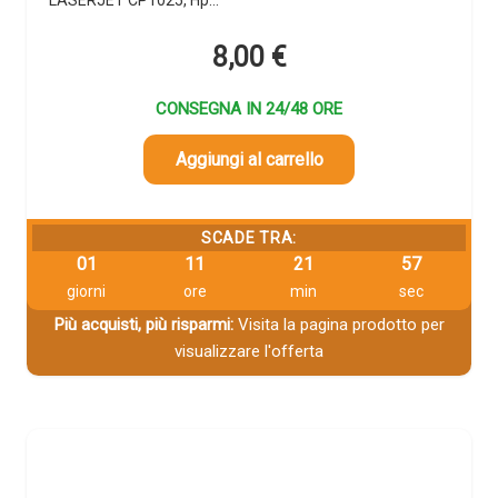
8,00
€
CONSEGNA IN 24/48 ORE
Aggiungi al carrello
SCADE TRA:
01
11
21
56
giorni
ore
min
sec
Più acquisti, più risparmi:
Visita la pagina prodotto per
visualizzare l'offerta