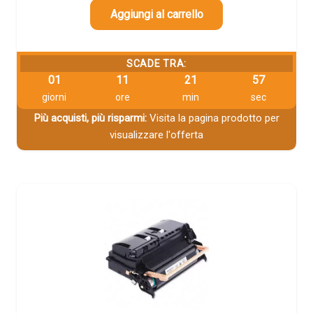
Aggiungi al carrello
SCADE TRA:
01
11
21
56
giorni
ore
min
sec
Più acquisti, più risparmi:
Visita la pagina prodotto per
visualizzare l'offerta