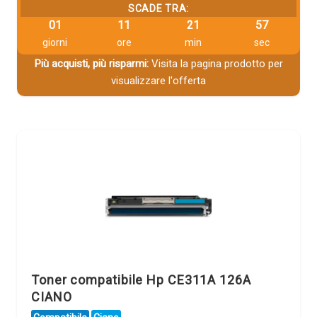
SCADE TRA:
01
11
21
56
giorni
ore
min
sec
Più acquisti, più risparmi:
Visita la pagina prodotto per
visualizzare l'offerta
Toner compatibile Hp CE311A 126A
CIANO