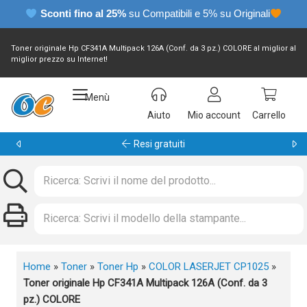
Sconti fino al 25%
su Compatibili e 5% su Originali
Toner originale Hp CF341A Multipack 126A (Conf. da 3 pz.) COLORE al miglior al
miglior prezzo su Internet!
Menù
Aiuto
Mio account
Carrello
Garanzia 24 mesi
Home
»
Toner
»
Toner Hp
»
COLOR LASERJET CP1025
»
Toner originale Hp CF341A Multipack 126A (Conf. da 3
pz.) COLORE