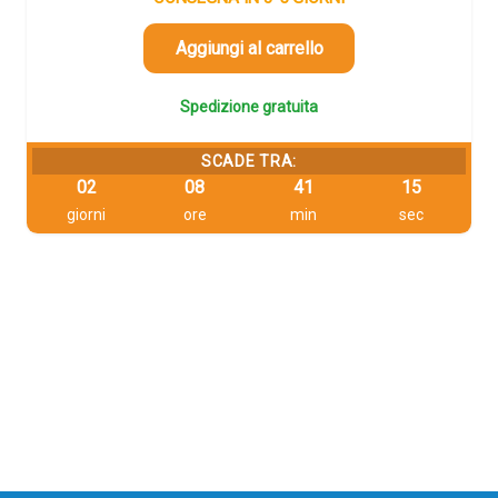
era:
è:
106,55 €.
101,22 €.
Aggiungi al carrello
Spedizione gratuita
SCADE TRA:
02
08
41
14
giorni
ore
min
sec