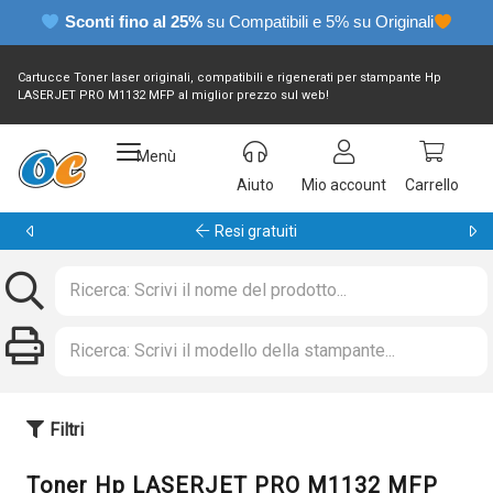
Sconti fino al 25%
su Compatibili e 5% su Originali
Cartucce Toner laser originali, compatibili e rigenerati per stampante Hp
LASERJET PRO M1132 MFP al miglior prezzo sul web!
Menù
Aiuto
Mio account
Carrello
Garanzia 24 mesi
Filtri
Toner Hp LASERJET PRO M1132 MFP