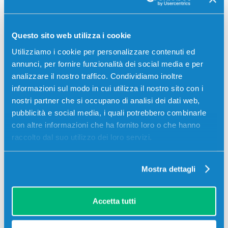
02
08
21
14
giorni
ore
min
sec
Più acquisti, più risparmi:
Visita la pagina prodotto per
Questo sito web utilizza i cookie
visualizzare l'offerta
Utilizziamo i cookie per personalizzare contenuti ed
annunci, per fornire funzionalità dei social media e per
analizzare il nostro traffico. Condividiamo inoltre
informazioni sul modo in cui utilizza il nostro sito con i
-5%
nostri partner che si occupano di analisi dei dati web,
pubblicità e social media, i quali potrebbero combinarle
con altre informazioni che ha fornito loro o che hanno
raccolto dal suo utilizzo dei loro servizi.
Mostra dettagli
Toner originale Hp CE285AD Multipack
85A (Conf. da 2 pz.) NERO
Accetta tutti
Originale
Nero