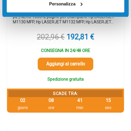
Codice:
CE285AD
Personalizza
Toner originale Hp CE285AD Multipack 85A (Conf. da 2
pz.) NERO 1600×2 pagine per Stampanti: Hp LASERJET
M1130 MFP, Hp LASERJET M1132 MFP, Hp LASERJET…
Il
Il
202,96
€
192,81
€
prezzo
prezzo
originale
attuale
CONSEGNA IN 24/48 ORE
era:
è:
202,96 €.
192,81 €.
Aggiungi al carrello
Spedizione gratuita
SCADE TRA:
02
08
41
14
giorni
ore
min
sec