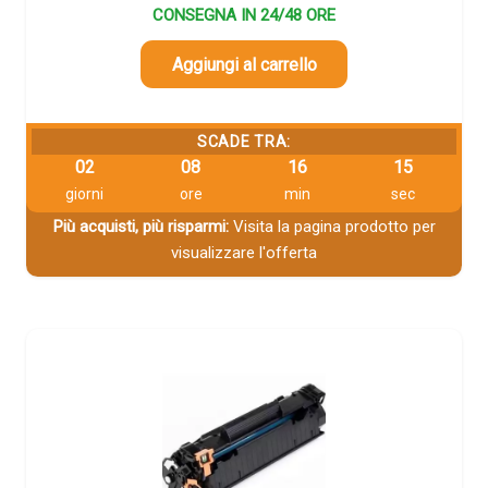
CONSEGNA IN 24/48 ORE
Aggiungi al carrello
SCADE TRA:
02
08
16
14
giorni
ore
min
sec
Più acquisti, più risparmi:
Visita la pagina prodotto per
visualizzare l'offerta