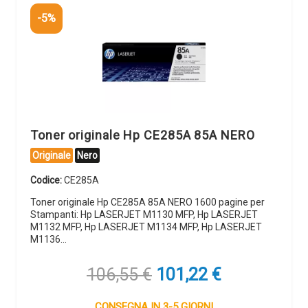
-5%
Toner originale Hp CE285A 85A NERO
Originale
Nero
Codice:
CE285A
Toner originale Hp CE285A 85A NERO 1600 pagine per
Stampanti: Hp LASERJET M1130 MFP, Hp LASERJET
M1132 MFP, Hp LASERJET M1134 MFP, Hp LASERJET
M1136…
Il
Il
106,55
€
101,22
€
prezzo
prezzo
originale
attuale
CONSEGNA IN 3-5 GIORNI