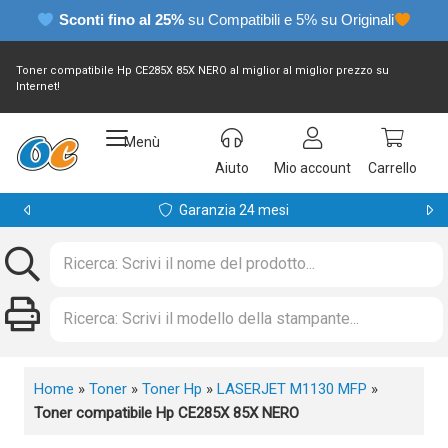
Sconti fino al 25%
su Compatibili e 5% su Originali
Toner compatibile Hp CE285X 85X NERO al miglior al miglior prezzo su
Internet!
Menù
Aiuto
Mio account
Carrello
Garanzia 24 mesi
Home
»
Toner
»
Toner Hp
»
LASERJET M1130 MFP
»
Toner compatibile Hp CE285X 85X NERO