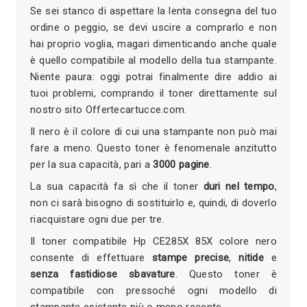
Se sei stanco di aspettare la lenta consegna del tuo
ordine o peggio, se devi uscire a comprarlo e non
hai proprio voglia, magari dimenticando anche quale
è quello compatibile al modello della tua stampante.
Niente paura: oggi potrai finalmente dire addio ai
tuoi problemi, comprando il toner direttamente sul
nostro sito Offertecartucce.com.
Il nero è il colore di cui una stampante non può mai
fare a meno. Questo toner è fenomenale anzitutto
per la sua capacità, pari a
3000 pagine
.
La sua capacità fa sì che il toner
duri nel tempo
,
non ci sarà bisogno di sostituirlo e, quindi, di doverlo
riacquistare ogni due per tre.
Il toner compatibile Hp CE285X 85X colore nero
consente di effettuare
stampe precise
,
nitide
e
senza fastidiose sbavature
. Questo toner è
compatibile con pressoché ogni modello di
stampante esistente più o meno recente.