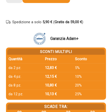
compatibile
Hp
CE285X
85X
Spedizione a solo
5,90 €
(
Gratis da 59,00 €
)
NERO
quantità
Garanzia Adam+
SCONTI MULTIPLI
Quantità
Prezzo
Sconto
da 2 pz.
12,83 €
5%
da 4 pz.
12,15 €
10%
da 8 pz.
10,80 €
20%
da 12 pz.
10,13 €
25%
SCADE TRA: