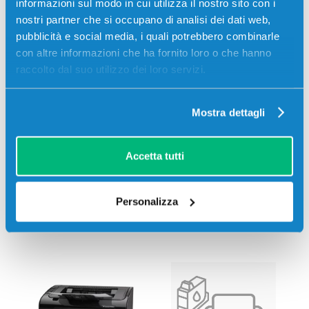
informazioni sul modo in cui utilizza il nostro sito con i
nostri partner che si occupano di analisi dei dati web,
pubblicità e social media, i quali potrebbero combinarle
Hp
LASERJET
Hp
LASERJET P1100
con altre informazioni che ha fornito loro o che hanno
P1002WL
SERIES
raccolto dal suo utilizzo dei loro servizi.
Mostra dettagli
Accetta tutti
Personalizza
Hp
LASERJET P1101
Hp
LASERJET
P1102W