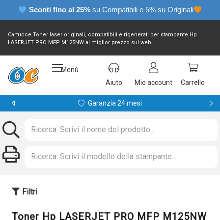
Sconti fino al 25%
su Compatibili e 5% su Originali
Cartucce Toner laser originali, compatibili e rigenerati per stampante Hp
LASERJET PRO MFP M125NW al miglior prezzo sul web!
Menù
Aiuto
Mio account
Carrello
Garanzia 24 mesi
Filtri
Toner Hp LASERJET PRO MFP M125NW