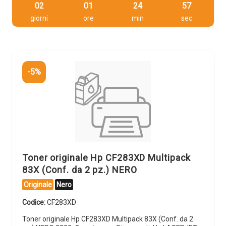
02
01
24
56
giorni
ore
min
sec
-5%
Toner originale Hp CF283XD Multipack
83X (Conf. da 2 pz.) NERO
Originale
Nero
Codice:
CF283XD
Toner originale Hp CF283XD Multipack 83X (Conf. da 2