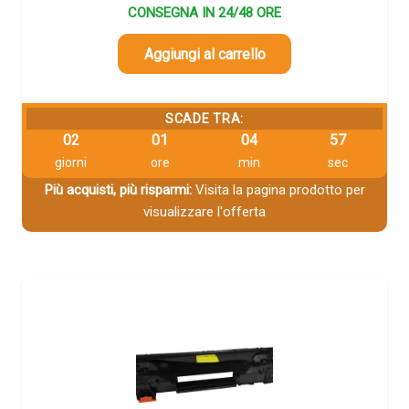
CONSEGNA IN 24/48 ORE
Aggiungi al carrello
SCADE TRA:
02
01
04
56
giorni
ore
min
sec
Più acquisti, più risparmi:
Visita la pagina prodotto per
visualizzare l'offerta