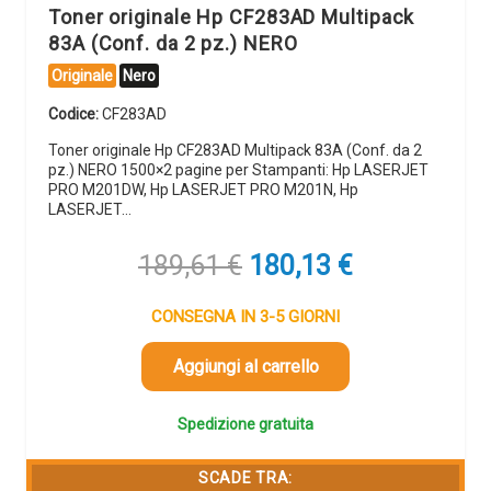
Toner originale Hp CF283AD Multipack
83A (Conf. da 2 pz.) NERO
Originale
Nero
Codice:
CF283AD
Toner originale Hp CF283AD Multipack 83A (Conf. da 2
pz.) NERO 1500×2 pagine per Stampanti: Hp LASERJET
PRO M201DW, Hp LASERJET PRO M201N, Hp
LASERJET…
Il
Il
189,61
€
180,13
€
prezzo
prezzo
originale
attuale
CONSEGNA IN 3-5 GIORNI
era:
è:
189,61 €.
180,13 €.
Aggiungi al carrello
Spedizione gratuita
SCADE TRA: