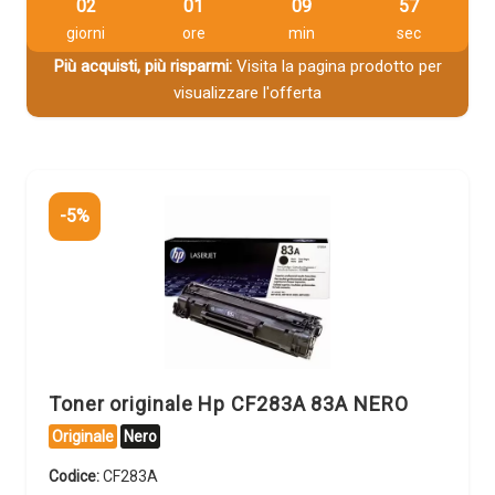
02
01
09
56
giorni
ore
min
sec
Più acquisti, più risparmi:
Visita la pagina prodotto per
visualizzare l'offerta
-5%
Toner originale Hp CF283A 83A NERO
Originale
Nero
Codice:
CF283A