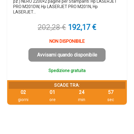
pz.) NERO 2200×2 pagine per Stampanti: Hp LASERJET
PRO M201DW, Hp LASERJET PRO M201N, Hp
LASERJET…
Il
Il
202,28
€
192,17
€
prezzo
prezzo
originale
attuale
NON DISPONIBILE
era:
è:
202,28 €.
192,17 €.
Avvisami quando disponibile
Spedizione gratuita
SCADE TRA:
02
01
24
56
giorni
ore
min
sec