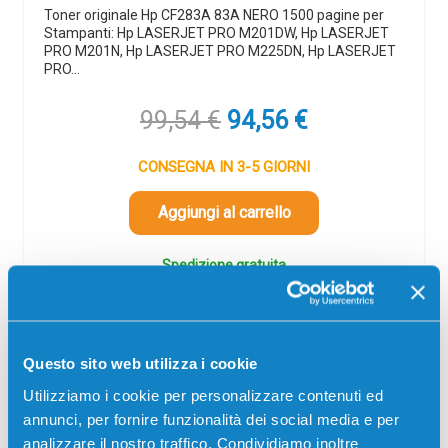
Toner originale Hp CF283A 83A NERO 1500 pagine per
Stampanti: Hp LASERJET PRO M201DW, Hp LASERJET
PRO M201N, Hp LASERJET PRO M225DN, Hp LASERJET
PRO…
Il
Il
99,54
€
94,56
€
prezzo
prezzo
originale
attuale
CONSEGNA IN 3-5 GIORNI
era:
è:
99,54 €.
94,56 €.
Aggiungi al carrello
Spedizione gratuita
SCADE TRA:
02
01
29
56
giorni
ore
min
sec
Questo sito web utilizza i cookie
Utilizziamo i cookie per personalizzare contenuti ed
annunci, per fornire funzionalità dei social media e per
analizzare il nostro traffico. Condividiamo inoltre