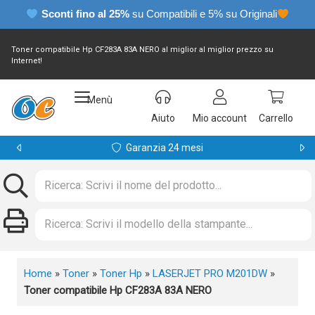
Sconti fino al 25%
su Compatibili e 5% su Originali
Toner compatibile Hp CF283A 83A NERO al miglior al miglior prezzo su
Internet!
Menù
Aiuto
Mio account
Carrello
Garanzia 24 mesi
Home
»
Toner
»
Toner Hp
»
LASERJET PRO M201DW
»
Toner compatibile Hp CF283A 83A NERO