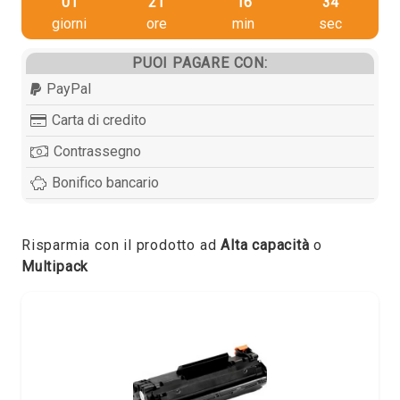
01
21
16
33
giorni
ore
min
sec
PUOI PAGARE CON:
PayPal
Carta di credito
Contrassegno
Bonifico bancario
Risparmia con il prodotto ad
Alta capacità
o
Multipack