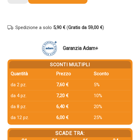
compatibile
Hp
CF283A
83A
Spedizione a solo
5,90 €
(
Gratis da 59,00 €
)
NERO
quantità
Garanzia Adam+
SCONTI MULTIPLI
Quantità
Prezzo
Sconto
da 2 pz.
7,60 €
5%
da 4 pz.
7,20 €
10%
da 8 pz.
6,40 €
20%
da 12 pz.
6,00 €
25%
SCADE TRA: