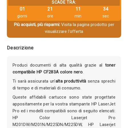
SCADE TRA:
01
21
11
33
giorni
ore
min
sec
Più acquisti, più risparmi:
Visita la pagina prodotto per
visualizzare l'offerta
Descrizione
Produci documenti di alta qualità grazie al
toner
compatibile HP CF283A colore nero
.
Ti sarà assicurata un'
alta produttività
senza sprechi
di tempo e di materiali di consumo.
Queste affidabili cartucce sono state progettate
appositamente per la vostra stampante HP LaserJet
Pro ed i modelli compatibili sono di seguito elencati:
HP Color Laserjet Pro
M201DW/M201N/M225DN/M225DW, HP Laserjet