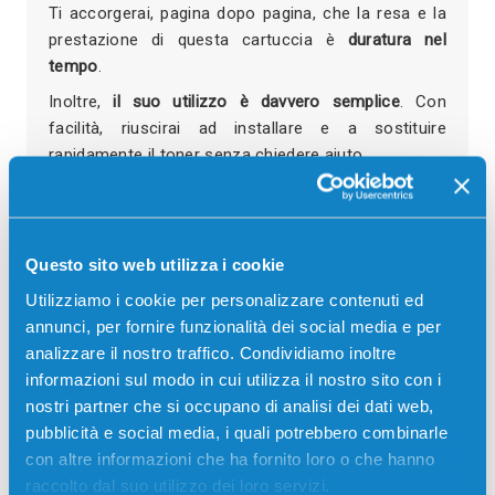
Ti accorgerai, pagina dopo pagina, che la resa e la
prestazione di questa cartuccia è
duratura nel
tempo
.
Inoltre,
il suo utilizzo è davvero semplice
. Con
facilità, riuscirai ad installare e a sostituire
rapidamente il toner senza chiedere aiuto.
Potrai affidarti tranquillamente all'utilizzo del toner
compatibile HP CF283A colore nero perché è stato
progettato con
materiali rispettosi dell'ambiente
e
Questo sito web utilizza i cookie
dell'aria che ti circonda.
Utilizziamo i cookie per personalizzare contenuti ed
annunci, per fornire funzionalità dei social media e per
Recensioni
analizzare il nostro traffico. Condividiamo inoltre
informazioni sul modo in cui utilizza il nostro sito con i
nostri partner che si occupano di analisi dei dati web,
pubblicità e social media, i quali potrebbero combinarle
con altre informazioni che ha fornito loro o che hanno
raccolto dal suo utilizzo dei loro servizi.