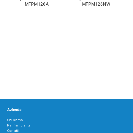
MFPM126A
MFPM126NW
Azienda
Chi siamo
Per l’ambiente
Contatti