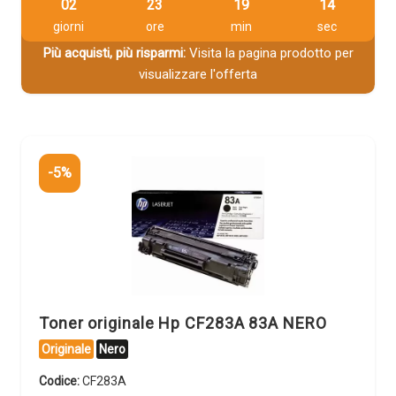
02
23
19
14
giorni
ore
min
sec
Più acquisti, più risparmi:
Visita la pagina prodotto per
visualizzare l'offerta
-5%
Toner originale Hp CF283A 83A NERO
Originale
Nero
Codice:
CF283A