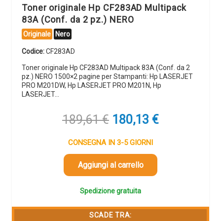
Toner originale Hp CF283AD Multipack
83A (Conf. da 2 pz.) NERO
Originale
Nero
Codice:
CF283AD
Toner originale Hp CF283AD Multipack 83A (Conf. da 2
pz.) NERO 1500×2 pagine per Stampanti: Hp LASERJET
PRO M201DW, Hp LASERJET PRO M201N, Hp
LASERJET…
Il
Il
189,61
€
180,13
€
prezzo
prezzo
originale
attuale
CONSEGNA IN 3-5 GIORNI
era:
è:
189,61 €.
180,13 €.
Aggiungi al carrello
Spedizione gratuita
SCADE TRA: