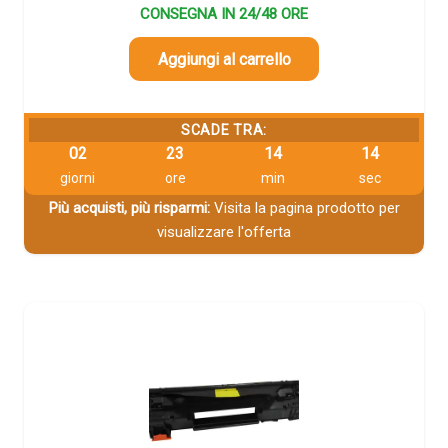
CONSEGNA IN 24/48 ORE
Aggiungi al carrello
SCADE TRA:
02
23
14
14
giorni
ore
min
sec
Più acquisti, più risparmi:
Visita la pagina prodotto per
visualizzare l'offerta