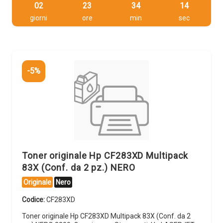
02
23
34
14
giorni
ore
min
sec
-5%
Toner originale Hp CF283XD Multipack
83X (Conf. da 2 pz.) NERO
Originale
Nero
Codice:
CF283XD
Toner originale Hp CF283XD Multipack 83X (Conf. da 2