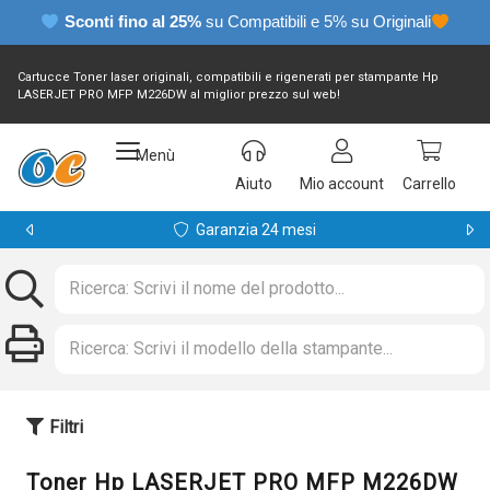
Sconti fino al 25%
su Compatibili e 5% su Originali
Cartucce Toner laser originali, compatibili e rigenerati per stampante Hp
LASERJET PRO MFP M226DW al miglior prezzo sul web!
Menù
Aiuto
Mio account
Carrello
Garanzia 24 mesi
Filtri
Toner Hp LASERJET PRO MFP M226DW