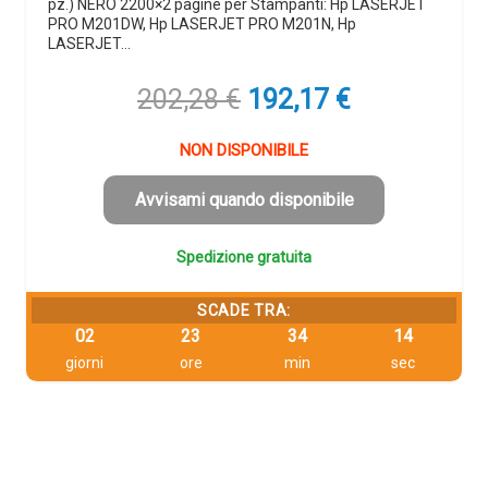
pz.) NERO 2200×2 pagine per Stampanti: Hp LASERJET
PRO M201DW, Hp LASERJET PRO M201N, Hp
LASERJET…
Il
Il
202,28
€
192,17
€
prezzo
prezzo
originale
attuale
NON DISPONIBILE
era:
è:
202,28 €.
192,17 €.
Avvisami quando disponibile
Spedizione gratuita
SCADE TRA:
02
23
34
14
giorni
ore
min
sec