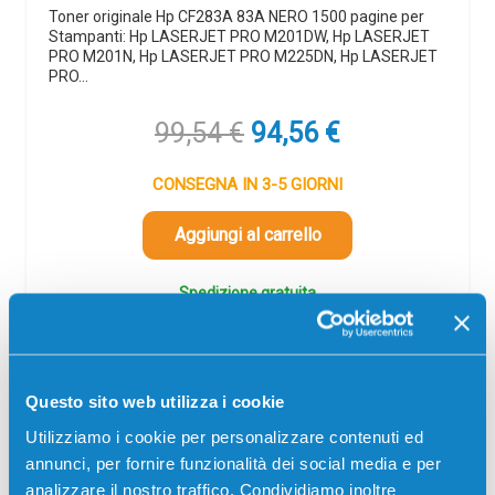
Toner originale Hp CF283A 83A NERO 1500 pagine per
Stampanti: Hp LASERJET PRO M201DW, Hp LASERJET
PRO M201N, Hp LASERJET PRO M225DN, Hp LASERJET
PRO…
Il
Il
99,54
€
94,56
€
prezzo
prezzo
originale
attuale
CONSEGNA IN 3-5 GIORNI
era:
è:
99,54 €.
94,56 €.
Aggiungi al carrello
Spedizione gratuita
SCADE TRA:
02
23
39
14
giorni
ore
min
sec
Questo sito web utilizza i cookie
Utilizziamo i cookie per personalizzare contenuti ed
annunci, per fornire funzionalità dei social media e per
analizzare il nostro traffico. Condividiamo inoltre