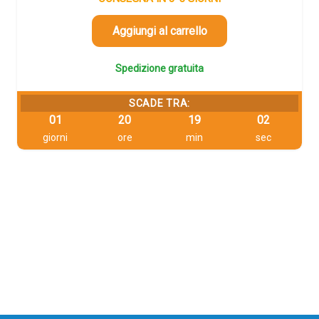
era:
è:
106,55 €.
101,22 €.
Aggiungi al carrello
Spedizione gratuita
SCADE TRA:
01
20
19
02
giorni
ore
min
sec