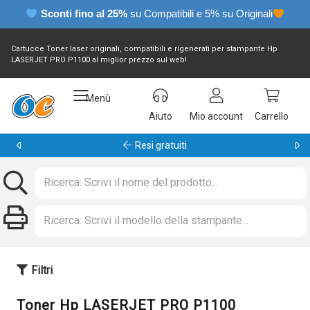
Sconti fino al 25%
su Compatibili e 5% su Originali
Cartucce Toner laser originali, compatibili e rigenerati per stampante Hp
LASERJET PRO P1100 al miglior prezzo sul web!
Menù
Aiuto
Mio account
Carrello
Garanzia 24 mesi
Filtri
Toner Hp LASERJET PRO P1100