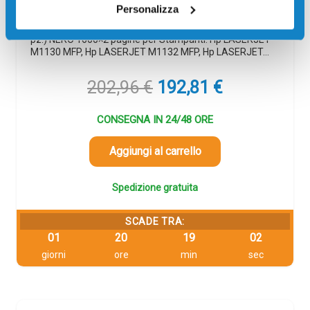
Codice:
CE285AD
Personalizza
Toner originale Hp CE285AD Multipack 85A (Conf. da 2
pz.) NERO 1600×2 pagine per Stampanti: Hp LASERJET
M1130 MFP, Hp LASERJET M1132 MFP, Hp LASERJET…
Il
Il
202,96
€
192,81
€
prezzo
prezzo
originale
attuale
CONSEGNA IN 24/48 ORE
era:
è:
202,96 €.
192,81 €.
Aggiungi al carrello
Spedizione gratuita
SCADE TRA:
01
20
19
02
giorni
ore
min
sec