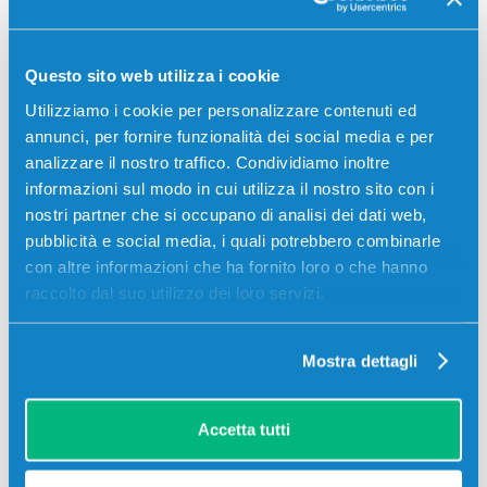
01
19
59
02
giorni
ore
min
sec
Più acquisti, più risparmi:
Visita la pagina prodotto per
Questo sito web utilizza i cookie
visualizzare l'offerta
Utilizziamo i cookie per personalizzare contenuti ed
annunci, per fornire funzionalità dei social media e per
analizzare il nostro traffico. Condividiamo inoltre
informazioni sul modo in cui utilizza il nostro sito con i
-5%
nostri partner che si occupano di analisi dei dati web,
pubblicità e social media, i quali potrebbero combinarle
con altre informazioni che ha fornito loro o che hanno
raccolto dal suo utilizzo dei loro servizi.
Mostra dettagli
Toner originale Hp CE285AD Multipack
85A (Conf. da 2 pz.) NERO
Accetta tutti
Originale
Nero