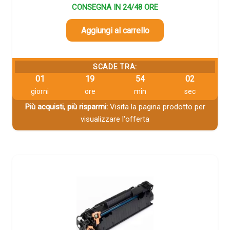
CONSEGNA IN 24/48 ORE
Aggiungi al carrello
SCADE TRA:
01
19
54
02
giorni
ore
min
sec
Più acquisti, più risparmi:
Visita la pagina prodotto per
visualizzare l'offerta