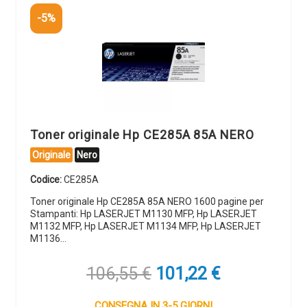
-5%
Toner originale Hp CE285A 85A NERO
Originale
Nero
Codice:
CE285A
Toner originale Hp CE285A 85A NERO 1600 pagine per
Stampanti: Hp LASERJET M1130 MFP, Hp LASERJET
M1132 MFP, Hp LASERJET M1134 MFP, Hp LASERJET
M1136…
Il
Il
106,55
€
101,22
€
prezzo
prezzo
originale
attuale
CONSEGNA IN 3-5 GIORNI