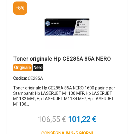
-5%
Toner originale Hp CE285A 85A NERO
Originale
Nero
Codice:
CE285A
Toner originale Hp CE285A 85A NERO 1600 pagine per
Stampanti: Hp LASERJET M1130 MFP, Hp LASERJET
M1132 MFP, Hp LASERJET M1134 MFP, Hp LASERJET
M1136…
Il
Il
106,55
€
101,22
€
prezzo
prezzo
originale
attuale
CONSEGNA IN 3-5 GIORNI