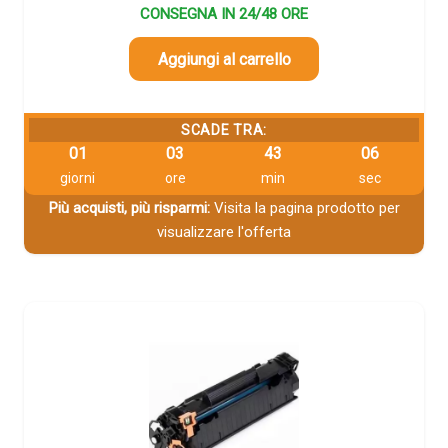
CONSEGNA IN 24/48 ORE
Aggiungi al carrello
SCADE TRA:
01
03
43
06
giorni
ore
min
sec
Più acquisti, più risparmi:
Visita la pagina prodotto per
visualizzare l'offerta