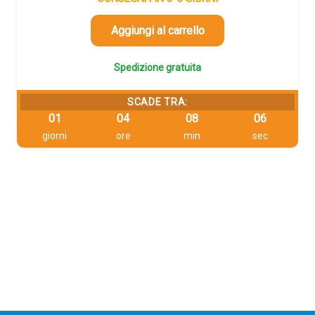
era:
è:
106,55 €.
101,22 €.
Aggiungi al carrello
Spedizione gratuita
SCADE TRA:
01
04
08
06
giorni
ore
min
sec