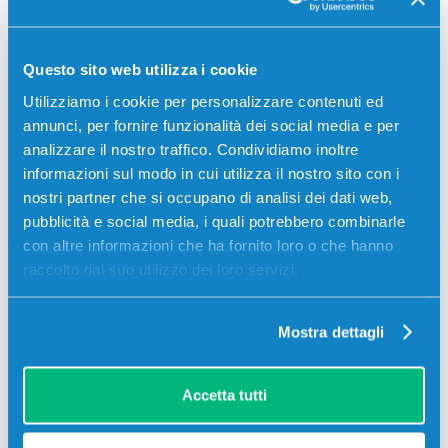
01
03
48
06
giorni
ore
min
sec
Più acquisti, più risparmi:
Visita la pagina prodotto per
Questo sito web utilizza i cookie
visualizzare l'offerta
Utilizziamo i cookie per personalizzare contenuti ed
annunci, per fornire funzionalità dei social media e per
analizzare il nostro traffico. Condividiamo inoltre
informazioni sul modo in cui utilizza il nostro sito con i
-5%
nostri partner che si occupano di analisi dei dati web,
pubblicità e social media, i quali potrebbero combinarle
con altre informazioni che ha fornito loro o che hanno
raccolto dal suo utilizzo dei loro servizi.
Mostra dettagli
Toner originale Hp CE285AD Multipack
85A (Conf. da 2 pz.) NERO
Accetta tutti
Originale
Nero