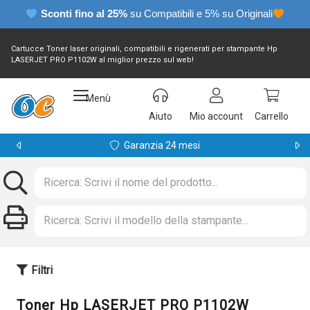
Sconti fino al 25%
su Compatibili e 5% su Originali
Cartucce Toner laser originali, compatibili e rigenerati per stampante Hp
LASERJET PRO P1102W al miglior prezzo sul web!
Menù
Aiuto
Mio account
Carrello
Garanzia 24 mesi
Filtri
Toner Hp LASERJET PRO P1102W