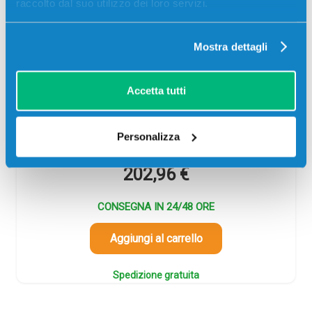
raccolto dal suo utilizzo dei loro servizi.
Toner originale Hp CE285AD Multipack
85A (Conf. da 2 pz.) NERO
Mostra dettagli
Originale
Nero
Accetta tutti
Codice:
CE285AD
Toner originale Hp CE285AD Multipack 85A (Conf. da 2
pz.) NERO 1600×2 pagine per Stampanti: Hp LASERJET
Personalizza
M1130 MFP, Hp LASERJET M1132 MFP, Hp LASERJET…
202,96
€
CONSEGNA IN 24/48 ORE
Aggiungi al carrello
Spedizione gratuita