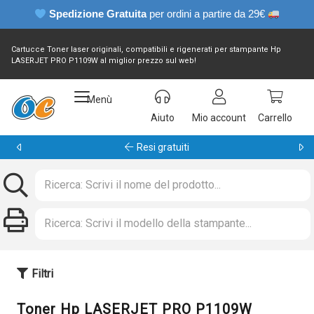
Spedizione Gratuita
per ordini a partire da 29€
Cartucce Toner laser originali, compatibili e rigenerati per stampante Hp
LASERJET PRO P1109W al miglior prezzo sul web!
Menù
Aiuto
Mio account
Carrello
Garanzia 24 mesi
Filtri
Toner Hp LASERJET PRO P1109W