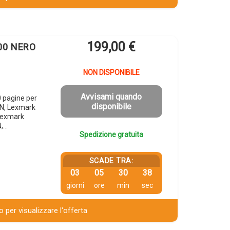
199,00
€
000 NERO
NON DISPONIBILE
Avvisami quando
 pagine per
disponibile
N, Lexmark
Lexmark
,…
Spedizione gratuita
SCADE TRA:
03
05
30
37
giorni
ore
min
sec
 per visualizzare l'offerta