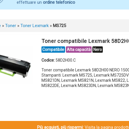
effettuare un
ordine telefonico
e
»
Toner
»
Toner Lexmark
»
MS725
Toner compatibile Lexmark 58D2
Compatibile
Alta capacità
Nero
Codice:
58D2H00.C
Toner compatibile Lexmark 58D2H00 NERO 1500
Stampanti: Lexmark MS725, Lexmark MS725DV
MS821DN, Lexmark MS821N, Lexmark MS822, 
MS822DE, Lexmark MS823DN, Lexmark MS823N
Più acquisti, più risparmi:
Visita la pagina prodotto