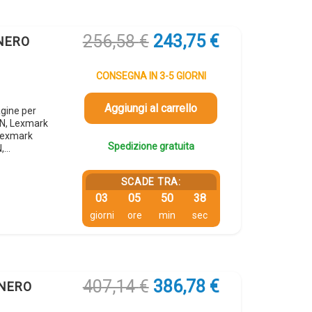
Il
Il
256,58
€
243,75
€
 NERO
prezzo
prezzo
originale
attuale
CONSEGNA IN 3-5 GIORNI
era:
è:
256,58 €.
243,75 €.
Aggiungi al carrello
gine per
N, Lexmark
Lexmark
Spedizione gratuita
,…
SCADE TRA:
03
05
50
37
giorni
ore
min
sec
Il
Il
407,14
€
386,78
€
 NERO
prezzo
prezzo