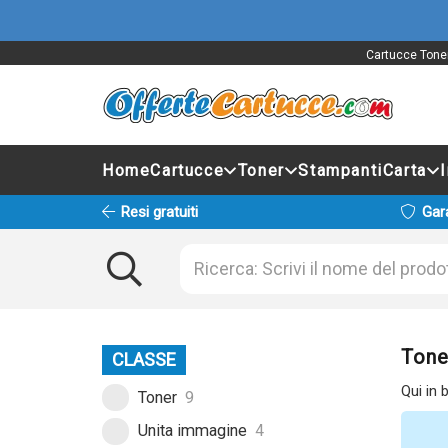
Cartucce Toner
Home
Cartucce
Toner
Stampanti
Carta
Resi gratuiti
Gar
Tone
CLASSE
Qui in 
Toner
9
Unita immagine
4