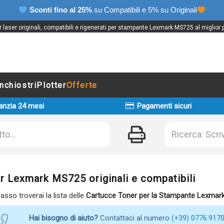
Sconti fino al 25%
su Compatibili e 5% su Originali
 laser originali, compatibili e rigenerati per stampante Lexmark MS725 al miglior 
Inchiostri
Plotter
Offerte
anzia 24 mesi
Pagamenti sicuri
r Lexmark MS725 originali e compatibili
basso troverai la lista delle
Cartucce Toner per la Stampante Lexmar
Hai bisogno di aiuto?
Contattaci al numero
(+39) 0776.917