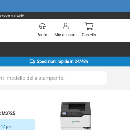
prezzo sul web!
Aiuto
Mio account
Carrello
Spedizioni rapide in 24/48h
k MS725
042
per