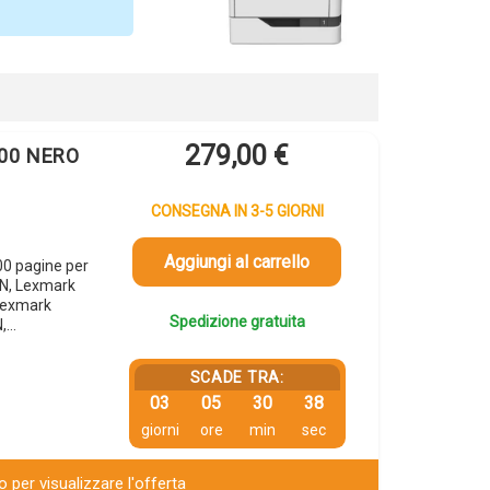
279,00
€
H00 NERO
CONSEGNA IN 3-5 GIORNI
Aggiungi al carrello
0 pagine per
N, Lexmark
Lexmark
Spedizione gratuita
,…
SCADE TRA:
03
05
30
37
giorni
ore
min
sec
 per visualizzare l'offerta