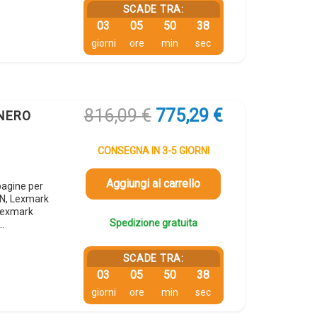
SCADE TRA:
03
05
50
37
giorni
ore
min
sec
Il
Il
816,09
€
775,29
€
 NERO
prezzo
prezzo
originale
attuale
CONSEGNA IN 3-5 GIORNI
era:
è:
816,09 €.
775,29 €.
Aggiungi al carrello
agine per
N, Lexmark
Lexmark
Spedizione gratuita
…
SCADE TRA:
03
05
50
37
giorni
ore
min
sec