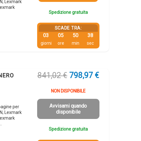
N, Lexmark
Lexmark
Spedizione gratuita
SCADE TRA:
03
05
50
37
giorni
ore
min
sec
Il
Il
841,02
€
798,97
€
 NERO
prezzo
prezzo
originale
attuale
NON DISPONIBILE
era:
è:
841,02 €.
798,97 €.
Avvisami quando
agine per
disponibile
N, Lexmark
Lexmark
…
Spedizione gratuita