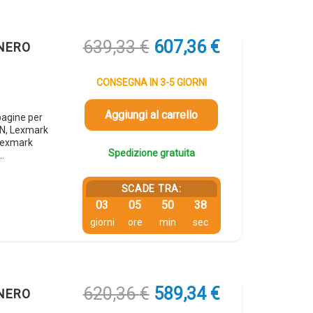
Il
Il
639,33
€
607,36
€
 NERO
prezzo
prezzo
originale
attuale
CONSEGNA IN 3-5 GIORNI
era:
è:
639,33 €.
607,36 €.
Aggiungi al carrello
agine per
N, Lexmark
Lexmark
Spedizione gratuita
…
SCADE TRA:
03
05
50
37
giorni
ore
min
sec
Il
Il
620,36
€
589,34
€
 NERO
prezzo
prezzo