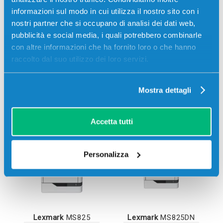
informazioni sul modo in cui utilizza il nostro sito con i
nostri partner che si occupano di analisi dei dati web,
pubblicità e social media, i quali potrebbero combinarle
con altre informazioni che ha fornito loro o che hanno
raccolto dal suo utilizzo dei loro servizi.
Mostra dettagli
Lexmark
MS823DN
Lexmark
MS823N
Accetta tutti
Personalizza
Lexmark
MS825
Lexmark
MS825DN