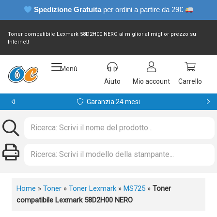
Spedizione Gratuita
per ordini a partire da 29€
Toner compatibile Lexmark 58D2H00 NERO al miglior al miglior prezzo su
Internet!
Menù
Aiuto
Mio account
Carrello
Garanzia 24 mesi
Home
»
Toner
»
Toner Lexmark
»
MS725
»
Toner
compatibile Lexmark 58D2H00 NERO