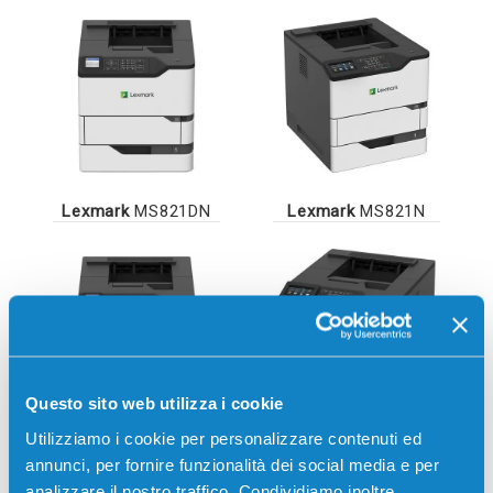
Lexmark
MS821DN
Lexmark
MS821N
Questo sito web utilizza i cookie
Utilizziamo i cookie per personalizzare contenuti ed
Lexmark
MS822
Lexmark
MS822DE
annunci, per fornire funzionalità dei social media e per
analizzare il nostro traffico. Condividiamo inoltre