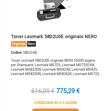
Toner Lexmark 58D2U0E originale NERO
Originale
Nero
Codice:
58D2U0E
Toner Lexmark 58D2U0E originale NERO 55000 pagine
per Stampanti: Lexmark MS725, Lexmark MS725DVN,
Lexmark MS823DN, Lexmark MS823N, Lexmark MS825,
Lexmark MS825DN, Lexmark MS826DE, Lexmark MX722,
…
Il
Il
816,09
€
775,29
€
prezzo
prezzo
originale
attuale
CONSEGNA IN 3-5 GIORNI
era:
è: