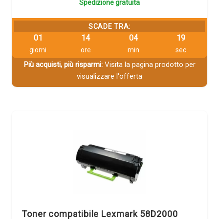
Spedizione gratuita
SCADE TRA:
01
14
04
18
giorni
ore
min
sec
Più acquisti, più risparmi:
Visita la pagina prodotto per
visualizzare l'offerta
Toner compatibile Lexmark 58D2000