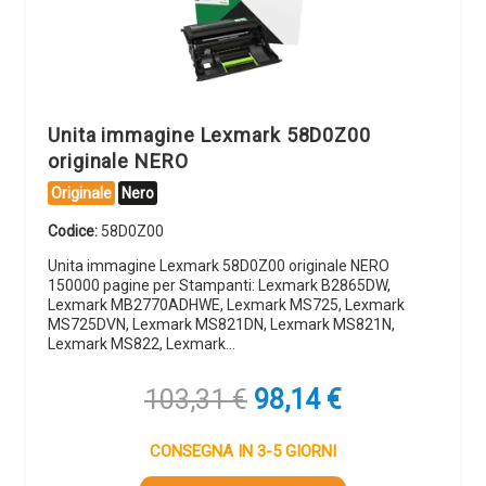
Unita immagine Lexmark 58D0Z00
originale NERO
Originale
Nero
Codice:
58D0Z00
Unita immagine Lexmark 58D0Z00 originale NERO
150000 pagine per Stampanti: Lexmark B2865DW,
Lexmark MB2770ADHWE, Lexmark MS725, Lexmark
MS725DVN, Lexmark MS821DN, Lexmark MS821N,
Lexmark MS822, Lexmark…
Il
Il
103,31
€
98,14
€
prezzo
prezzo
originale
attuale
CONSEGNA IN 3-5 GIORNI
era:
è: