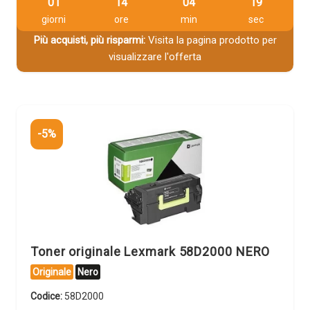
01
14
04
18
giorni
ore
min
sec
Più acquisti, più risparmi:
Visita la pagina prodotto per
visualizzare l'offerta
-5%
Toner originale Lexmark 58D2000 NERO
Originale
Nero
Codice:
58D2000