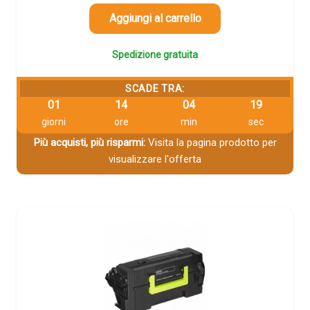
Aggiungi al carrello
Spedizione gratuita
SCADE TRA:
01
14
04
18
giorni
ore
min
sec
Più acquisti, più risparmi:
Visita la pagina prodotto per
visualizzare l'offerta