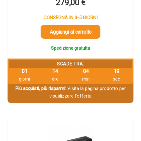
279,00
€
CONSEGNA IN 3-5 GIORNI
Aggiungi al carrello
Spedizione gratuita
SCADE TRA:
01
14
04
18
giorni
ore
min
sec
Più acquisti, più risparmi:
Visita la pagina prodotto per
visualizzare l'offerta