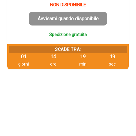
originale
attuale
NON DISPONIBILE
era:
è:
141,38 €.
134,31 €.
Avvisami quando disponibile
Spedizione gratuita
SCADE TRA:
01
14
19
18
giorni
ore
min
sec