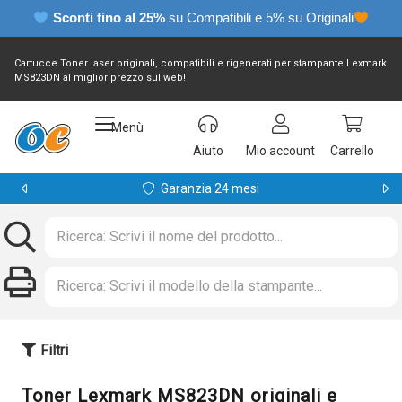
Sconti fino al 25%
su Compatibili e 5% su Originali
Cartucce Toner laser originali, compatibili e rigenerati per stampante Lexmark
MS823DN al miglior prezzo sul web!
Menù
Aiuto
Mio account
Carrello
Garanzia 24 mesi
Filtri
Toner Lexmark MS823DN originali e