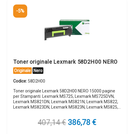
-5%
Toner originale Lexmark 58D2H00 NERO
Originale
Nero
Codice:
58D2H00
Toner originale Lexmark 58D2H00 NERO 15000 pagine
per Stampanti: Lexmark MS725, Lexmark MS725DVN,
Lexmark MS821DN, Lexmark MS821N, Lexmark MS822,
Lexmark MS823DN, Lexmark MS823N, Lexmark MS825,…
Il
Il
407,14
€
386,78
€
prezzo
prezzo