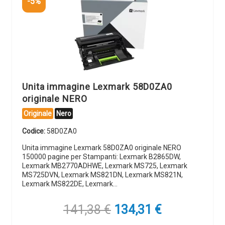
-5%
Unita immagine Lexmark 58D0ZA0
originale NERO
Originale
Nero
Codice:
58D0ZA0
Unita immagine Lexmark 58D0ZA0 originale NERO
150000 pagine per Stampanti: Lexmark B2865DW,
Lexmark MB2770ADHWE, Lexmark MS725, Lexmark
MS725DVN, Lexmark MS821DN, Lexmark MS821N,
Lexmark MS822DE, Lexmark…
Il
Il
141,38
€
134,31
€
prezzo
prezzo