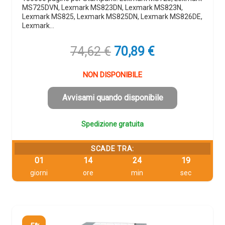
MS725DVN, Lexmark MS823DN, Lexmark MS823N,
Lexmark MS825, Lexmark MS825DN, Lexmark MS826DE,
Lexmark…
Il
Il
74,62
€
70,89
€
prezzo
prezzo
originale
attuale
NON DISPONIBILE
era:
è:
74,62 €.
70,89 €.
Avvisami quando disponibile
Spedizione gratuita
SCADE TRA:
01
14
24
18
giorni
ore
min
sec