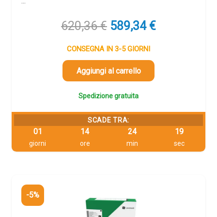
…
Il
Il
620,36
€
589,34
€
prezzo
prezzo
originale
attuale
CONSEGNA IN 3-5 GIORNI
era:
è:
620,36 €.
589,34 €.
Aggiungi al carrello
Spedizione gratuita
SCADE TRA:
01
14
24
18
giorni
ore
min
sec
-5%