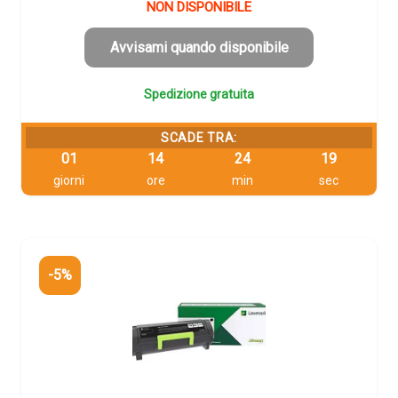
originale
attuale
NON DISPONIBILE
era:
è:
407,14 €.
386,78 €.
Avvisami quando disponibile
Spedizione gratuita
SCADE TRA:
01
14
24
18
giorni
ore
min
sec
-5%