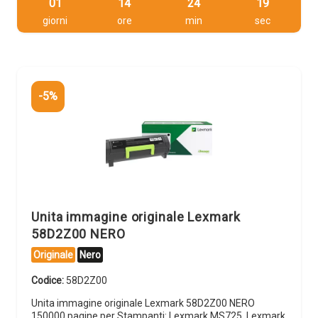
01
14
24
18
giorni
ore
min
sec
-5%
Unita immagine originale Lexmark
58D2Z00 NERO
Originale
Nero
Codice:
58D2Z00
Unita immagine originale Lexmark 58D2Z00 NERO
150000 pagine per Stampanti: Lexmark MS725, Lexmark