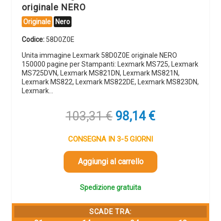
originale NERO
Originale
Nero
Codice:
58D0Z0E
Unita immagine Lexmark 58D0Z0E originale NERO
150000 pagine per Stampanti: Lexmark MS725, Lexmark
MS725DVN, Lexmark MS821DN, Lexmark MS821N,
Lexmark MS822, Lexmark MS822DE, Lexmark MS823DN,
Lexmark…
Il
Il
103,31
€
98,14
€
prezzo
prezzo
originale
attuale
CONSEGNA IN 3-5 GIORNI
era:
è:
103,31 €.
98,14 €.
Aggiungi al carrello
Spedizione gratuita
SCADE TRA: