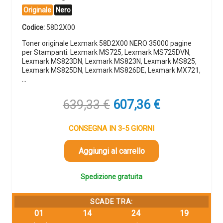
Originale
Nero
Codice:
58D2X00
Toner originale Lexmark 58D2X00 NERO 35000 pagine
per Stampanti: Lexmark MS725, Lexmark MS725DVN,
Lexmark MS823DN, Lexmark MS823N, Lexmark MS825,
Lexmark MS825DN, Lexmark MS826DE, Lexmark MX721,
…
Il
Il
639,33
€
607,36
€
prezzo
prezzo
originale
attuale
CONSEGNA IN 3-5 GIORNI
era:
è:
639,33 €.
607,36 €.
Aggiungi al carrello
Spedizione gratuita
SCADE TRA:
01
14
24
18