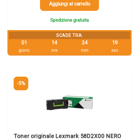
816,09 €.
775,29 €.
Aggiungi al carrello
Spedizione gratuita
SCADE TRA:
01
14
24
18
giorni
ore
min
sec
-5%
Toner originale Lexmark 58D2X00 NERO