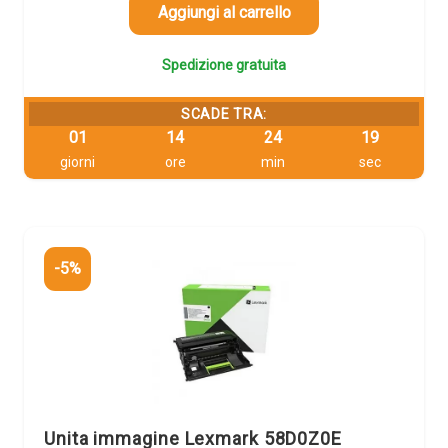
103,31 €.
98,14 €.
Aggiungi al carrello
Spedizione gratuita
SCADE TRA:
01
14
24
18
giorni
ore
min
sec
-5%
Unita immagine Lexmark 58D0Z0E