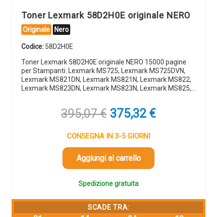
Toner Lexmark 58D2H0E originale NERO
Originale
Nero
Codice:
58D2H0E
Toner Lexmark 58D2H0E originale NERO 15000 pagine
per Stampanti: Lexmark MS725, Lexmark MS725DVN,
Lexmark MS821DN, Lexmark MS821N, Lexmark MS822,
Lexmark MS823DN, Lexmark MS823N, Lexmark MS825,…
Il
Il
395,07
€
375,32
€
prezzo
prezzo
originale
attuale
CONSEGNA IN 3-5 GIORNI
era:
è:
395,07 €.
375,32 €.
Aggiungi al carrello
Spedizione gratuita
SCADE TRA: