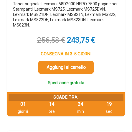
Toner originale Lexmark 58D2000 NERO 7500 pagine per
Stampanti: Lexmark MS725, Lexmark MS725DVN,
Lexmark MS821DN, Lexmark MS821N, Lexmark MS822,
Lexmark MS822DE, Lexmark MS823DN, Lexmark
MS823N,…
Il
Il
256,58
€
243,75
€
prezzo
prezzo
originale
attuale
CONSEGNA IN 3-5 GIORNI
era:
è:
256,58 €.
243,75 €.
Aggiungi al carrello
Spedizione gratuita
SCADE TRA:
01
14
24
18
giorni
ore
min
sec