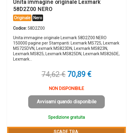
Unita immagine originale Lexmark
58D2Z00 NERO
Originale
Nero
Codice:
58D2Z00
Unita immagine originale Lexmark 58D2Z00 NERO
150000 pagine per Stampanti: Lexmark MS725, Lexmark
MS725DVN, Lexmark MS823DN, Lexmark MS823N,
Lexmark MS825, Lexmark MS825DN, Lexmark MS826DE,
Lexmark…
Il
Il
74,62
€
70,89
€
prezzo
prezzo
originale
attuale
NON DISPONIBILE
era:
è:
74,62 €.
70,89 €.
Avvisami quando disponibile
Spedizione gratuita
SCADE TRA: