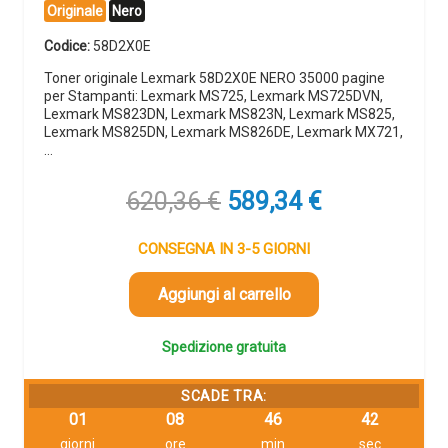
Originale
Nero
Codice:
58D2X0E
Toner originale Lexmark 58D2X0E NERO 35000 pagine
per Stampanti: Lexmark MS725, Lexmark MS725DVN,
Lexmark MS823DN, Lexmark MS823N, Lexmark MS825,
Lexmark MS825DN, Lexmark MS826DE, Lexmark MX721,
…
Il
Il
620,36
€
589,34
€
prezzo
prezzo
originale
attuale
CONSEGNA IN 3-5 GIORNI
era:
è:
620,36 €.
589,34 €.
Aggiungi al carrello
Spedizione gratuita
SCADE TRA:
01
08
46
42
giorni
ore
min
sec