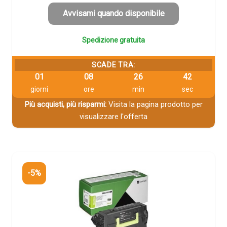
Avvisami quando disponibile
Spedizione gratuita
SCADE TRA:
01
08
26
42
giorni
ore
min
sec
Più acquisti, più risparmi:
Visita la pagina prodotto per
visualizzare l'offerta
-5%