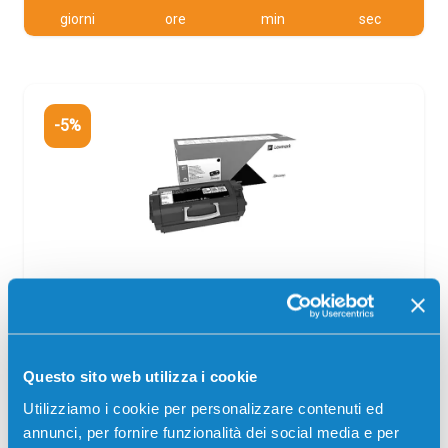
giorni
ore
min
sec
-5%
Toner Lexmark 58D2U0E originale NERO
Originale
Nero
Codice:
58D2U0E
Questo sito web utilizza i cookie
Toner Lexmark 58D2U0E originale NERO 55000 pagine
Utilizziamo i cookie per personalizzare contenuti ed
per Stampanti: Lexmark MS725, Lexmark MS725DVN,
Lexmark MS823DN, Lexmark MS823N, Lexmark MS825,
annunci, per fornire funzionalità dei social media e per
Lexmark MS825DN, Lexmark MS826DE, Lexmark MX722,