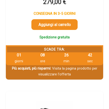
279,00
€
CONSEGNA IN 3-5 GIORNI
Aggiungi al carrello
Spedizione gratuita
SCADE TRA:
01
08
26
42
giorni
ore
min
sec
Più acquisti, più risparmi:
Visita la pagina prodotto per
visualizzare l'offerta