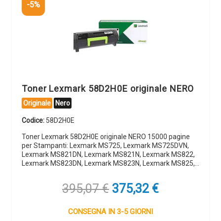
-5%
Toner Lexmark 58D2H0E originale NERO
Originale
Nero
Codice:
58D2H0E
Toner Lexmark 58D2H0E originale NERO 15000 pagine
per Stampanti: Lexmark MS725, Lexmark MS725DVN,
Lexmark MS821DN, Lexmark MS821N, Lexmark MS822,
Lexmark MS823DN, Lexmark MS823N, Lexmark MS825,…
Il
Il
395,07
€
375,32
€
prezzo
prezzo
originale
attuale
CONSEGNA IN 3-5 GIORNI