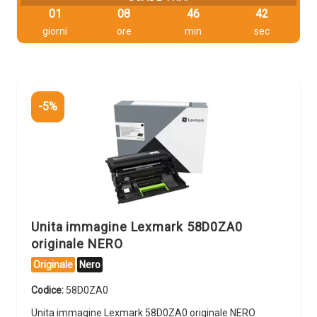
01
08
46
42
giorni
ore
min
sec
-5%
Unita immagine Lexmark 58D0ZA0
originale NERO
Originale
Nero
Codice:
58D0ZA0
Unita immagine Lexmark 58D0ZA0 originale NERO