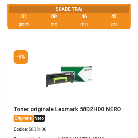
SCADE TRA:
01
08
46
42
giorni
ore
min
sec
-5%
Toner originale Lexmark 58D2H00 NERO
Originale
Nero
Codice:
58D2H00