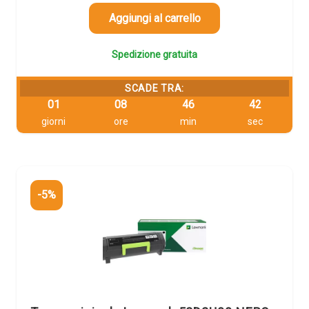
era:
è:
395,07 €.
375,32 €.
Aggiungi al carrello
Spedizione gratuita
SCADE TRA:
01
08
46
42
giorni
ore
min
sec
-5%