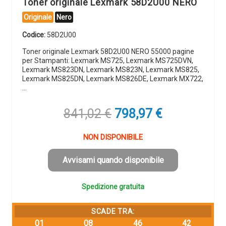
Toner originale Lexmark 58D2U00 NERO
Originale
Nero
Codice:
58D2U00
Toner originale Lexmark 58D2U00 NERO 55000 pagine
per Stampanti: Lexmark MS725, Lexmark MS725DVN,
Lexmark MS823DN, Lexmark MS823N, Lexmark MS825,
Lexmark MS825DN, Lexmark MS826DE, Lexmark MX722,
…
Il
Il
841,02
€
798,97
€
prezzo
prezzo
originale
attuale
NON DISPONIBILE
era:
è:
841,02 €.
798,97 €.
Avvisami quando disponibile
Spedizione gratuita
SCADE TRA:
01
08
46
42