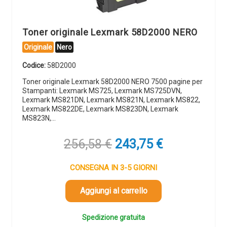
Toner originale Lexmark 58D2000 NERO
Originale
Nero
Codice:
58D2000
Toner originale Lexmark 58D2000 NERO 7500 pagine per
Stampanti: Lexmark MS725, Lexmark MS725DVN,
Lexmark MS821DN, Lexmark MS821N, Lexmark MS822,
Lexmark MS822DE, Lexmark MS823DN, Lexmark
MS823N,…
Il
Il
256,58
€
243,75
€
prezzo
prezzo
originale
attuale
CONSEGNA IN 3-5 GIORNI
era:
è:
256,58 €.
243,75 €.
Aggiungi al carrello
Spedizione gratuita