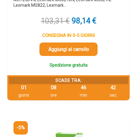
Lexmark MS822, Lexmark…
Il
Il
103,31
€
98,14
€
prezzo
prezzo
originale
attuale
CONSEGNA IN 3-5 GIORNI
era:
è:
103,31 €.
98,14 €.
Aggiungi al carrello
Spedizione gratuita
SCADE TRA:
01
08
46
42
giorni
ore
min
sec
-5%