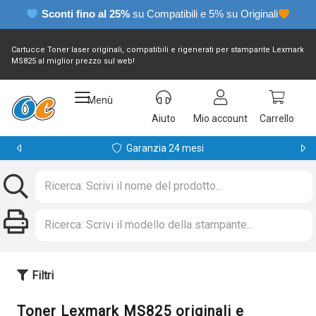
Sconti fino al 25%
su Compatibili e 5% su Originali
Cartucce Toner laser originali, compatibili e rigenerati per stampante Lexmark
MS825 al miglior prezzo sul web!
Menù
Aiuto
Mio account
Carrello
Garanzia 24 mesi
Filtri
Toner Lexmark MS825 originali e