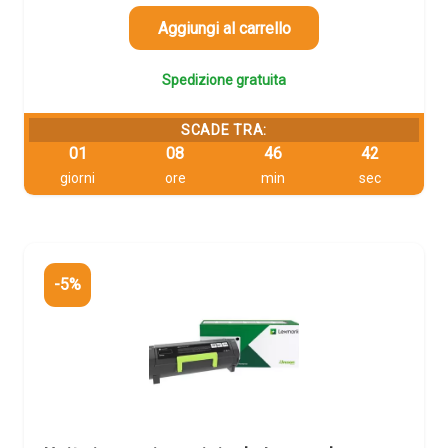
era:
è:
103,31 €.
98,14 €.
Aggiungi al carrello
Spedizione gratuita
SCADE TRA:
01
08
46
42
giorni
ore
min
sec
-5%