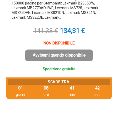
150000 pagine per Stampanti: Lexmark B2865DW,
Lexmark MB2770ADHWE, Lexmark MS725, Lexmark
MS725DVN, Lexmark MS821DN, Lexmark MS821N,
Lexmark MS822DE, Lexmark…
Il
Il
141,38
€
134,31
€
prezzo
prezzo
originale
attuale
NON DISPONIBILE
era:
è:
141,38 €.
134,31 €.
Avvisami quando disponibile
Spedizione gratuita
SCADE TRA:
01
08
41
42
giorni
ore
min
sec