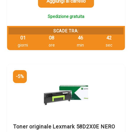
639,33 €.
607,36 €.
Aggiungi al carrello
Spedizione gratuita
SCADE TRA:
01
08
46
42
giorni
ore
min
sec
-5%
Toner originale Lexmark 58D2X0E NERO