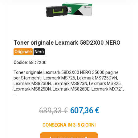
Toner originale Lexmark 58D2X00 NERO
Originale
Nero
Codice:
58D2X00
Toner originale Lexmark 58D2X00 NERO 35000 pagine
per Stampanti: Lexmark MS725, Lexmark MS725DVN,
Lexmark MS823DN, Lexmark MS823N, Lexmark MS825,
Lexmark MS825DN, Lexmark MS826DE, Lexmark MX721,
…
Il
Il
639,33
€
607,36
€
prezzo
prezzo
originale
attuale
CONSEGNA IN 3-5 GIORNI
era:
è: