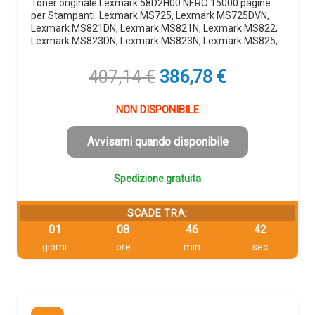
Toner originale Lexmark 58D2H00 NERO 15000 pagine
per Stampanti: Lexmark MS725, Lexmark MS725DVN,
Lexmark MS821DN, Lexmark MS821N, Lexmark MS822,
Lexmark MS823DN, Lexmark MS823N, Lexmark MS825,…
Il
Il
407,14
€
386,78
€
prezzo
prezzo
originale
attuale
NON DISPONIBILE
era:
è:
407,14 €.
386,78 €.
Avvisami quando disponibile
Spedizione gratuita
SCADE TRA:
01
08
46
42
giorni
ore
min
sec