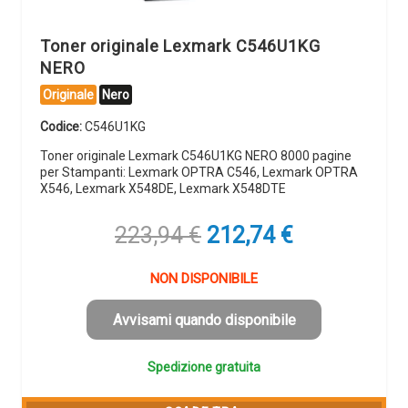
Toner originale Lexmark C546U1KG
NERO
Originale
Nero
Codice:
C546U1KG
Toner originale Lexmark C546U1KG NERO 8000 pagine
per Stampanti: Lexmark OPTRA C546, Lexmark OPTRA
X546, Lexmark X548DE, Lexmark X548DTE
Il
Il
223,94
€
212,74
€
prezzo
prezzo
originale
attuale
NON DISPONIBILE
era:
è:
223,94 €.
212,74 €.
Avvisami quando disponibile
Spedizione gratuita