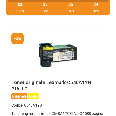
02
23
05
33
giorni
ore
min
sec
-5%
Toner originale Lexmark C540A1YG
GIALLO
Originale
Giallo
Codice:
C540A1YG
Toner originale Lexmark C540A1YG GIALLO 1000 pagine