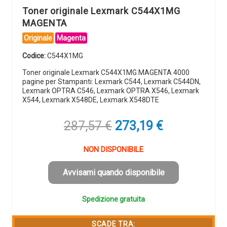
Toner originale Lexmark C544X1MG
MAGENTA
Originale
Magenta
Codice:
C544X1MG
Toner originale Lexmark C544X1MG MAGENTA 4000
pagine per Stampanti: Lexmark C544, Lexmark C544DN,
Lexmark OPTRA C546, Lexmark OPTRA X546, Lexmark
X544, Lexmark X548DE, Lexmark X548DTE
Il
Il
287,57
€
273,19
€
prezzo
prezzo
originale
attuale
NON DISPONIBILE
era:
è:
287,57 €.
273,19 €.
Avvisami quando disponibile
Spedizione gratuita
SCADE TRA: