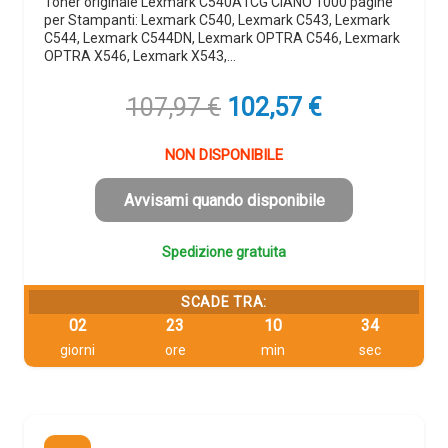
Toner originale Lexmark C540A1CG CIANO 1000 pagine
per Stampanti: Lexmark C540, Lexmark C543, Lexmark
C544, Lexmark C544DN, Lexmark OPTRA C546, Lexmark
OPTRA X546, Lexmark X543,…
Il
Il
107,97
€
102,57
€
prezzo
prezzo
originale
attuale
NON DISPONIBILE
era:
è:
107,97 €.
102,57 €.
Avvisami quando disponibile
Spedizione gratuita
SCADE TRA:
02
23
10
33
giorni
ore
min
sec