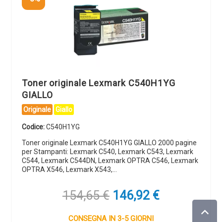
Toner originale Lexmark C540H1YG
GIALLO
Originale
Giallo
Codice:
C540H1YG
Toner originale Lexmark C540H1YG GIALLO 2000 pagine
per Stampanti: Lexmark C540, Lexmark C543, Lexmark
C544, Lexmark C544DN, Lexmark OPTRA C546, Lexmark
OPTRA X546, Lexmark X543,…
Il
Il
154,65
€
146,92
€
prezzo
prezzo
originale
attuale
CONSEGNA IN 3-5 GIORNI