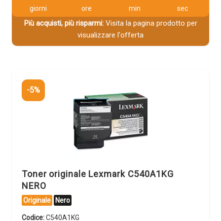
giorni
ore
min
sec
Più acquisti, più risparmi:
Visita la pagina prodotto per
visualizzare l'offerta
-5%
Toner originale Lexmark C540A1KG
NERO
Originale
Nero
Codice:
C540A1KG