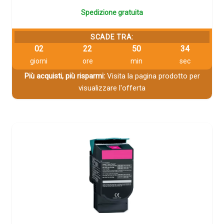
Spedizione gratuita
SCADE TRA:
02
22
50
33
giorni
ore
min
sec
Più acquisti, più risparmi:
Visita la pagina prodotto per
visualizzare l'offerta