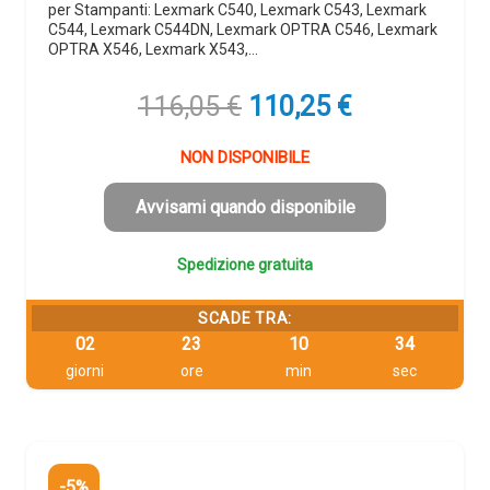
per Stampanti: Lexmark C540, Lexmark C543, Lexmark
C544, Lexmark C544DN, Lexmark OPTRA C546, Lexmark
OPTRA X546, Lexmark X543,…
Il
Il
116,05
€
110,25
€
prezzo
prezzo
originale
attuale
NON DISPONIBILE
era:
è:
116,05 €.
110,25 €.
Avvisami quando disponibile
Spedizione gratuita
SCADE TRA:
02
23
10
33
giorni
ore
min
sec
-5%