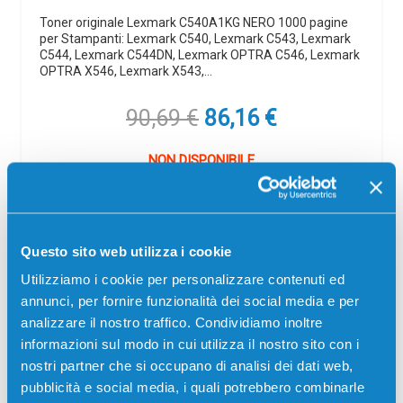
Toner originale Lexmark C540A1KG NERO 1000 pagine
per Stampanti: Lexmark C540, Lexmark C543, Lexmark
C544, Lexmark C544DN, Lexmark OPTRA C546, Lexmark
OPTRA X546, Lexmark X543,…
Il
Il
90,69
€
86,16
€
prezzo
prezzo
originale
attuale
NON DISPONIBILE
era:
è:
90,69 €.
86,16 €.
Avvisami quando disponibile
Spedizione gratuita
Questo sito web utilizza i cookie
Utilizziamo i cookie per personalizzare contenuti ed
SCADE TRA:
annunci, per fornire funzionalità dei social media e per
02
23
10
33
analizzare il nostro traffico. Condividiamo inoltre
giorni
ore
min
sec
informazioni sul modo in cui utilizza il nostro sito con i
nostri partner che si occupano di analisi dei dati web,
pubblicità e social media, i quali potrebbero combinarle