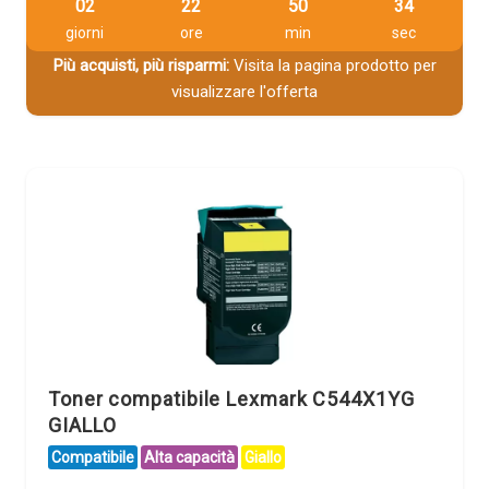
02
22
50
33
giorni
ore
min
sec
Più acquisti, più risparmi:
Visita la pagina prodotto per
visualizzare l'offerta
Toner compatibile Lexmark C544X1YG
GIALLO
Compatibile
Alta capacità
Giallo