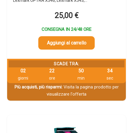
Lexmark OPTRA X546, Lexmark X543,…
25,00
€
CONSEGNA IN 24/48 ORE
Aggiungi al carrello
SCADE TRA:
02
22
50
33
giorni
ore
min
sec
Più acquisti, più risparmi:
Visita la pagina prodotto per
visualizzare l'offerta