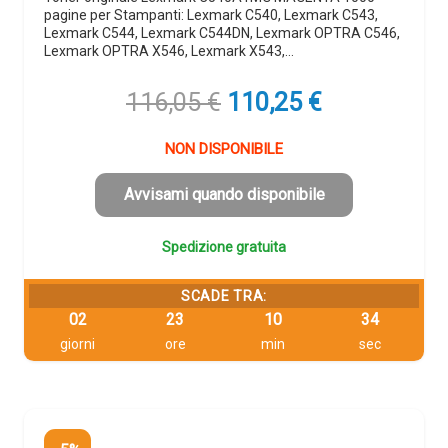
pagine per Stampanti: Lexmark C540, Lexmark C543,
Lexmark C544, Lexmark C544DN, Lexmark OPTRA C546,
Lexmark OPTRA X546, Lexmark X543,…
Il
Il
116,05
€
110,25
€
prezzo
prezzo
originale
attuale
NON DISPONIBILE
era:
è:
116,05 €.
110,25 €.
Avvisami quando disponibile
Spedizione gratuita
SCADE TRA:
02
23
10
33
giorni
ore
min
sec