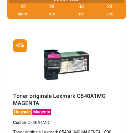
02
23
05
33
giorni
ore
min
sec
-5%
Toner originale Lexmark C540A1MG
MAGENTA
Originale
Magenta
Codice:
C540A1MG
Toner originale Lexmark C540A1MG MAGENTA 1000