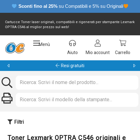
Sconti fino al 25%
su Compatibili e 5% su Originali
Cartucce Toner laser originali, compatibili e rigenerati per stampante Lexmark
OPTRA C546 al miglior prezzo sul web!
Menù
Aiuto
Mio account
Carrello
Resi gratuiti
Filtri
Toner Lexmark OPTRA C546 originali e