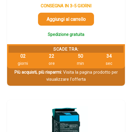
CONSEGNA IN 3-5 GIORNI
Aggiungi al carrello
Spedizione gratuita
SCADE TRA:
02
22
50
33
giorni
ore
min
sec
Più acquisti, più risparmi:
Visita la pagina prodotto per
visualizzare l'offerta