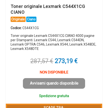
Toner originale Lexmark C544X1CG
CIANO
Originale
Ciano
Codice:
C544X1CG
Toner originale Lexmark C544X1CG CIANO 4000 pagine
per Stampanti: Lexmark C544, Lexmark C544DN,
Lexmark OPTRA C546, Lexmark X544, Lexmark X548DE,
Lexmark X548DTE
Il
Il
287,57
€
273,19
€
prezzo
prezzo
originale
attuale
NON DISPONIBILE
era:
è:
287,57 €.
273,19 €.
Avvisami quando disponibile
Spedizione gratuita
SCADE TRA: