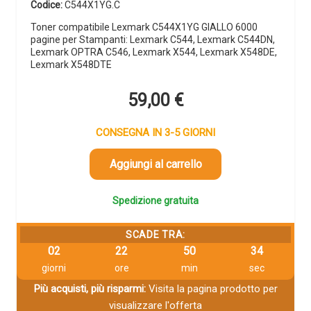
Codice:
C544X1YG.C
Toner compatibile Lexmark C544X1YG GIALLO 6000
pagine per Stampanti: Lexmark C544, Lexmark C544DN,
Lexmark OPTRA C546, Lexmark X544, Lexmark X548DE,
Lexmark X548DTE
59,00
€
CONSEGNA IN 3-5 GIORNI
Aggiungi al carrello
Spedizione gratuita
SCADE TRA:
02
22
50
33
giorni
ore
min
sec
Più acquisti, più risparmi:
Visita la pagina prodotto per
visualizzare l'offerta