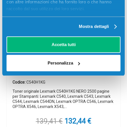
con altre informazioni che ha fornito loro o che hanno
raccolto dal suo utilizzo dei loro servizi.
-5%
Mostra dettagli
Accetta tutti
Toner originale Lexmark C540H1KG
Personalizza
NERO
Originale
Nero
Codice:
C540H1KG
Toner originale Lexmark C540H1KG NERO 2500 pagine
per Stampanti: Lexmark C540, Lexmark C543, Lexmark
C544, Lexmark C544DN, Lexmark OPTRA C546, Lexmark
OPTRA X546, Lexmark X543,…
Il
Il
139,41
€
132,44
€