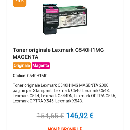
-5%
Toner originale Lexmark C540H1MG
MAGENTA
Originale
Magenta
Codice:
C540H1MG
Toner originale Lexmark C540H1MG MAGENTA 2000
pagine per Stampanti: Lexmark C540, Lexmark C543,
Lexmark C544, Lexmark C544DN, Lexmark OPTRA C546,
Lexmark OPTRA X546, Lexmark X543,…
Il
Il
154,65
€
146,92
€
prezzo
prezzo
originale
attuale
NON DISPONIBILE