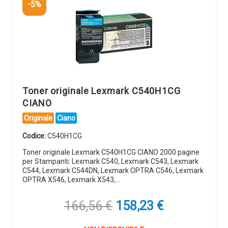
-5%
Toner originale Lexmark C540H1CG
CIANO
Originale
Ciano
Codice:
C540H1CG
Toner originale Lexmark C540H1CG CIANO 2000 pagine
per Stampanti: Lexmark C540, Lexmark C543, Lexmark
C544, Lexmark C544DN, Lexmark OPTRA C546, Lexmark
OPTRA X546, Lexmark X543,…
Il
Il
166,56
€
158,23
€
prezzo
prezzo