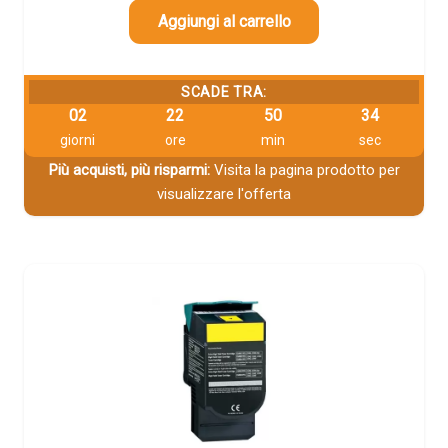
Aggiungi al carrello
SCADE TRA:
02
22
50
33
giorni
ore
min
sec
Più acquisti, più risparmi:
Visita la pagina prodotto per
visualizzare l'offerta