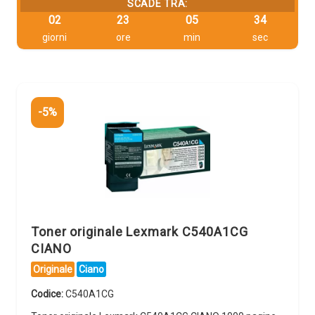
SCADE TRA:
02
23
05
33
giorni
ore
min
sec
-5%
Toner originale Lexmark C540A1CG
CIANO
Originale
Ciano
Codice:
C540A1CG