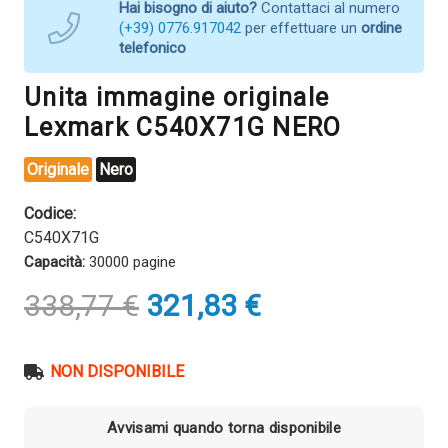
Hai bisogno di aiuto?
Contattaci al numero
(+39) 0776.917042
per effettuare un
ordine
telefonico
Unita immagine originale
Lexmark C540X71G NERO
Originale
Nero
Codice:
C540X71G
Capacità:
30000 pagine
Il
Il
338,77
€
321,83
€
prezzo
prezzo
originale
attuale
era:
è:
NON DISPONIBILE
338,77 €.
321,83 €.
Avvisami quando torna disponibile