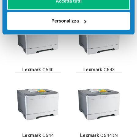
Accetta tutti
Personalizza
Lexmark
C540
Lexmark
C543
Lexmark
C544
Lexmark
C544DN