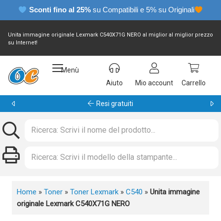
Sconti fino al 25%
su Compatibili e 5% su Originali
Unita immagine originale Lexmark C540X71G NERO al miglior al miglior prezzo
su Internet!
Menù
Aiuto
Mio account
Carrello
Garanzia 24 mesi
Home
»
Toner
»
Toner Lexmark
»
C540
»
Unita immagine
originale Lexmark C540X71G NERO