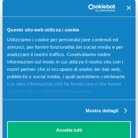
SCADE TRA:
01
17
53
09
giorni
ore
min
sec
Questo sito web utilizza i cookie
Più acquisti, più risparmi:
Visita la pagina prodotto per
Utilizziamo i cookie per personalizzare contenuti ed
visualizzare l'offerta
annunci, per fornire funzionalità dei social media e per
analizzare il nostro traffico. Condividiamo inoltre
informazioni sul modo in cui utilizza il nostro sito con i
nostri partner che si occupano di analisi dei dati web,
pubblicità e social media, i quali potrebbero combinarle
-5%
con altre informazioni che ha fornito loro o che hanno
raccolto dal suo utilizzo dei loro servizi.
Mostra dettagli
Accetta tutti
Toner originale Minolta A1UC050 TN116