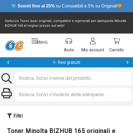
Sconti fino al 25%
su Compatibili e 5% su Originali
Cartucce Toner laser originali, compatibili e rigenerati per stampante Minolta
BIZHUB 165 al miglior prezzo sul web!
Menù
Aiuto
Mio account
Carrello
Garanzia 24 mesi
Filtri
Toner Minolta BIZHUB 165 originali e