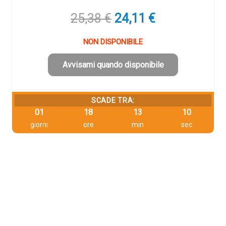
Il
Il
25,38
€
24,11
€
prezzo
prezzo
originale
attuale
NON DISPONIBILE
era:
è:
25,38 €.
24,11 €.
Avvisami quando disponibile
SCADE TRA:
01
18
13
09
giorni
ore
min
sec