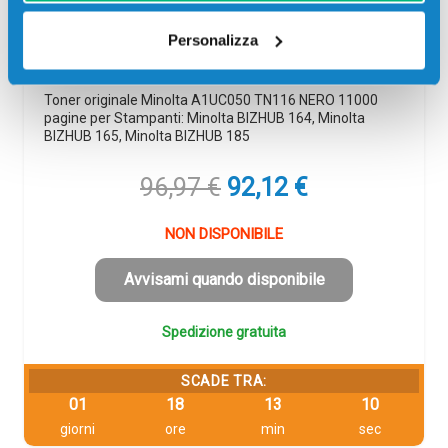
NERO
Originale
Nero
Personalizza
Codice:
A1UC050
Toner originale Minolta A1UC050 TN116 NERO 11000
pagine per Stampanti: Minolta BIZHUB 164, Minolta
BIZHUB 165, Minolta BIZHUB 185
Il
Il
96,97
€
92,12
€
prezzo
prezzo
originale
attuale
NON DISPONIBILE
era:
è:
96,97 €.
92,12 €.
Avvisami quando disponibile
Spedizione gratuita
SCADE TRA:
01
18
13
09
giorni
ore
min
sec