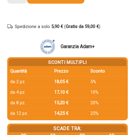
compatibile
Minolta
TN116
A1UC050
Spedizione a solo
5,90 €
(
Gratis da 59,00 €
)
NERO
quantità
Garanzia Adam+
SCONTI MULTIPLI
Quantità
Prezzo
Sconto
da 2 pz.
18,05 €
5%
da 4 pz.
17,10 €
10%
da 8 pz.
15,20 €
20%
da 12 pz.
14,25 €
25%
SCADE TRA: