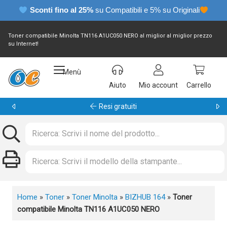
Sconti fino al 25%
su Compatibili e 5% su Originali
Toner compatibile Minolta TN116 A1UC050 NERO al miglior al miglior prezzo
su Internet!
Menù
Aiuto
Mio account
Carrello
Resi gratuiti
Home
»
Toner
»
Toner Minolta
»
BIZHUB 164
»
Toner
compatibile Minolta TN116 A1UC050 NERO