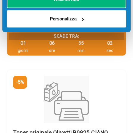
96,68 €.
91,85 €.
Avvisami quando disponibile
Personalizza
Spedizione gratuita
SCADE TRA:
01
06
35
01
giorni
ore
min
sec
-5%
Toner originale Olivetti B0925 CIANO