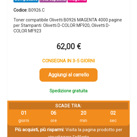
Codice:
B0926.C
Toner compatibile Olivetti B0926 MAGENTA 4000 pagine
per Stampanti: Olivetti D-COLOR MF920, Olivetti D-
COLOR MF923
62,00
€
CONSEGNA IN 3-5 GIORNI
Aggiungi al carrello
Spedizione gratuita
SCADE TRA:
01
06
20
01
giorni
ore
min
sec
Più acquisti, più risparmi:
Visita la pagina prodotto per