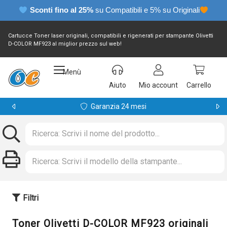
Sconti fino al 25%
su Compatibili e 5% su Originali
Cartucce Toner laser originali, compatibili e rigenerati per stampante Olivetti
D-COLOR MF923 al miglior prezzo sul web!
Menù
Aiuto
Mio account
Carrello
Garanzia 24 mesi
Filtri
Toner Olivetti D-COLOR MF923 originali