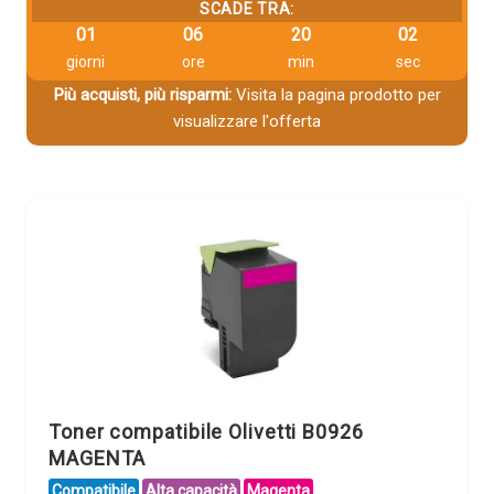
SCADE TRA:
01
06
20
01
giorni
ore
min
sec
Più acquisti, più risparmi:
Visita la pagina prodotto per
visualizzare l'offerta
Toner compatibile Olivetti B0926
MAGENTA
Compatibile
Alta capacità
Magenta