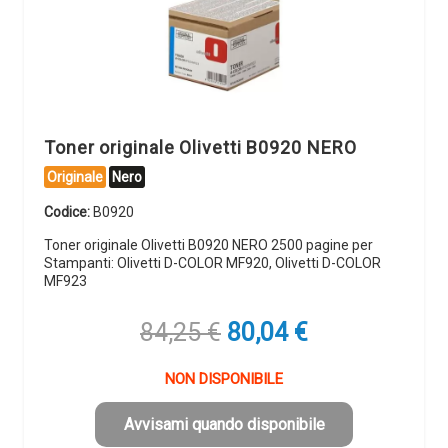
Toner originale Olivetti B0920 NERO
Originale
Nero
Codice:
B0920
Toner originale Olivetti B0920 NERO 2500 pagine per
Stampanti: Olivetti D-COLOR MF920, Olivetti D-COLOR
MF923
Il
Il
84,25
€
80,04
€
prezzo
prezzo
originale
attuale
NON DISPONIBILE
era:
è:
84,25 €.
80,04 €.
Avvisami quando disponibile