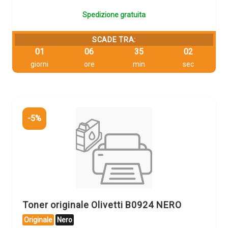
Spedizione gratuita
SCADE TRA:
01
06
35
01
giorni
ore
min
sec
-5%
Toner originale Olivetti B0924 NERO
Originale
Nero