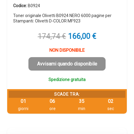
Codice:
B0924
Toner originale Olivetti B0924 NERO 6000 pagine per
Stampanti: Olivetti D-COLOR MF923
Il
Il
174,74
€
166,00
€
prezzo
prezzo
originale
attuale
NON DISPONIBILE
era:
è:
174,74 €.
166,00 €.
Avvisami quando disponibile
Spedizione gratuita
SCADE TRA:
01
06
35
01
giorni
ore
min
sec