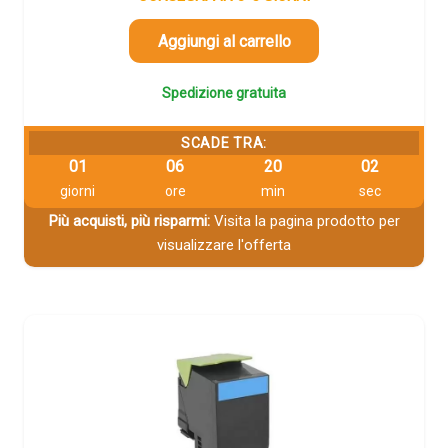
Aggiungi al carrello
Spedizione gratuita
SCADE TRA:
01
06
20
01
giorni
ore
min
sec
Più acquisti, più risparmi:
Visita la pagina prodotto per
visualizzare l'offerta