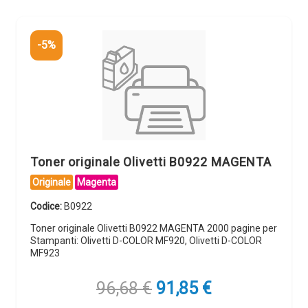
-5%
Toner originale Olivetti B0922 MAGENTA
Originale
Magenta
Codice:
B0922
Toner originale Olivetti B0922 MAGENTA 2000 pagine per
Stampanti: Olivetti D-COLOR MF920, Olivetti D-COLOR
MF923
Il
Il
96,68
€
91,85
€
prezzo
prezzo