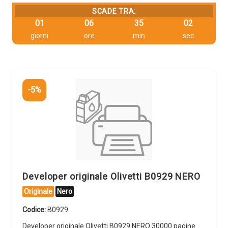
SCADE TRA:
01
06
35
01
giorni
ore
min
sec
-5%
Developer originale Olivetti B0929 NERO
Originale
Nero
Codice:
B0929
Developer originale Olivetti B0929 NERO 30000 pagine