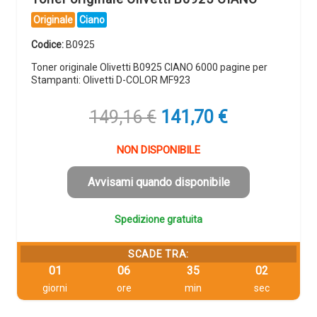
Originale
Ciano
Codice:
B0925
Toner originale Olivetti B0925 CIANO 6000 pagine per
Stampanti: Olivetti D-COLOR MF923
Il
Il
149,16
€
141,70
€
prezzo
prezzo
originale
attuale
NON DISPONIBILE
era:
è:
149,16 €.
141,70 €.
Avvisami quando disponibile
Spedizione gratuita
SCADE TRA:
01
06
35
01
giorni
ore
min
sec