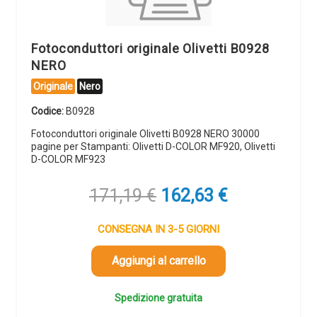
Fotoconduttori originale Olivetti B0928
NERO
Originale
Nero
Codice:
B0928
Fotoconduttori originale Olivetti B0928 NERO 30000
pagine per Stampanti: Olivetti D-COLOR MF920, Olivetti
D-COLOR MF923
Il
Il
171,19
€
162,63
€
prezzo
prezzo
originale
attuale
CONSEGNA IN 3-5 GIORNI
era:
è:
171,19 €.
162,63 €.
Aggiungi al carrello
Spedizione gratuita