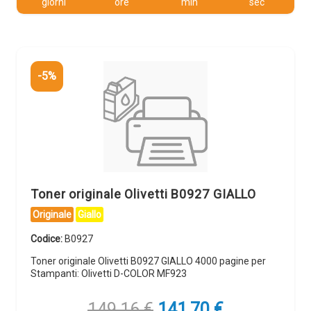
giorni
ore
min
sec
-5%
Toner originale Olivetti B0927 GIALLO
Originale
Giallo
Codice:
B0927
Toner originale Olivetti B0927 GIALLO 4000 pagine per
Stampanti: Olivetti D-COLOR MF923
Il
Il
149,16
€
141,70
€