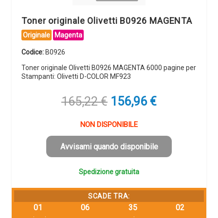
Toner originale Olivetti B0926 MAGENTA
Originale
Magenta
Codice:
B0926
Toner originale Olivetti B0926 MAGENTA 6000 pagine per
Stampanti: Olivetti D-COLOR MF923
Il
Il
165,22
€
156,96
€
prezzo
prezzo
originale
attuale
NON DISPONIBILE
era:
è:
165,22 €.
156,96 €.
Avvisami quando disponibile
Spedizione gratuita
SCADE TRA:
01
06
35
01