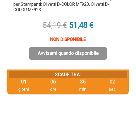
per Stampanti: Olivetti D-COLOR MF920, Olivetti D-
COLOR MF923
Il
Il
54,19
€
51,48
€
prezzo
prezzo
originale
attuale
NON DISPONIBILE
era:
è:
54,19 €.
51,48 €.
Avvisami quando disponibile
SCADE TRA:
01
06
35
01
giorni
ore
min
sec