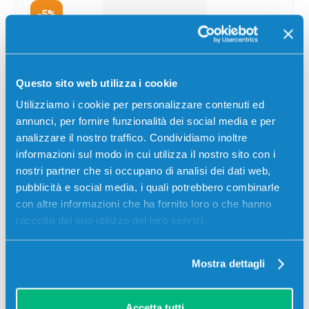
-5%
Questo sito web utilizza i cookie
Utilizziamo i cookie per personalizzare contenuti ed
annunci, per fornire funzionalità dei social media e per
Toner originale Olivetti B0921 CIANO
analizzare il nostro traffico. Condividiamo inoltre
Originale
Ciano
informazioni sul modo in cui utilizza il nostro sito con i
nostri partner che si occupano di analisi dei dati web,
Codice:
B0921
pubblicità e social media, i quali potrebbero combinarle
Toner originale Olivetti B0921 CIANO 2000 pagine per
con altre informazioni che ha fornito loro o che hanno
Stampanti: Olivetti D-COLOR MF920, Olivetti D-COLOR
raccolto dal suo utilizzo dei loro servizi.
MF923
Il
Il
96,68
€
91,85
€
Mostra dettagli
prezzo
prezzo
originale
attuale
NON DISPONIBILE
era:
è:
Accetta tutti