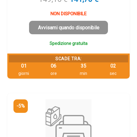
prezzo
prezzo
originale
attuale
NON DISPONIBILE
era:
è:
149,16 €.
141,70 €.
Avvisami quando disponibile
Spedizione gratuita
SCADE TRA:
01
06
35
01
giorni
ore
min
sec
-5%