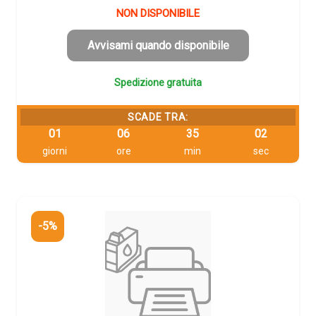
originale
attuale
NON DISPONIBILE
era:
è:
96,68 €.
91,85 €.
Avvisami quando disponibile
Spedizione gratuita
SCADE TRA:
01
06
35
01
giorni
ore
min
sec
-5%