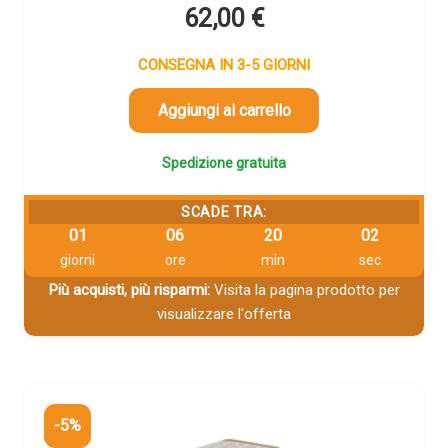
62,00
€
CONSEGNA IN 3-5 GIORNI
Aggiungi al carrello
Spedizione gratuita
SCADE TRA:
01
06
20
01
giorni
ore
min
sec
Più acquisti, più risparmi:
Visita la pagina prodotto per
visualizzare l'offerta
-5%