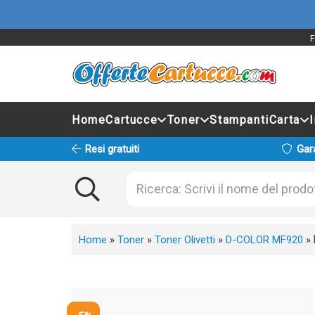
F
Home
Cartucce
Toner
Stampanti
Carta
Resi gratuiti
Gar
Home
»
Toner
»
Toner Olivetti
»
D-COLOR MF920
»