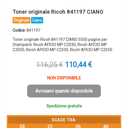
Toner originale Ricoh 841197 CIANO
Originale
Ciano
Codice:
841197
Toner originale Ricoh 841197 CIANO 5500 pagine per
Stampanti: Ricoh AFICIO MP C2030, Ricoh AFICIO MP
C2050, Ricoh AFICIO MP C2530, Ricoh AFICIO MP C2550
Il
Il
116,25
€
110,44
€
prezzo
prezzo
originale
attuale
NON DISPONIBILE
era:
è:
116,25 €.
110,44 €.
Avvisami quando disponibile
Spedizione gratuita
SCADE TRA:
03
22
26
48