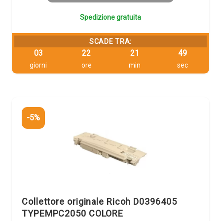
Spedizione gratuita
SCADE TRA:
03
22
21
48
giorni
ore
min
sec
-5%
Collettore originale Ricoh D0396405
TYPEMPC2050 COLORE