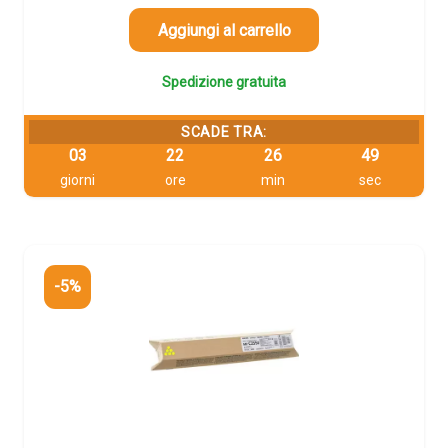
era:
è:
122,41 €.
116,29 €.
Aggiungi al carrello
Spedizione gratuita
SCADE TRA:
03
22
26
48
giorni
ore
min
sec
-5%