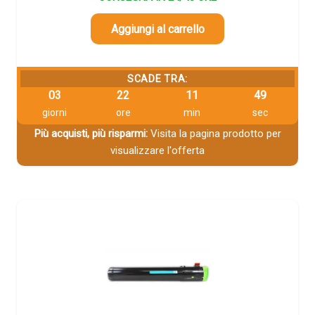
Aggiungi al carrello
SCADE TRA:
03
22
11
48
giorni
ore
min
sec
Più acquisti, più risparmi:
Visita la pagina prodotto per
visualizzare l'offerta