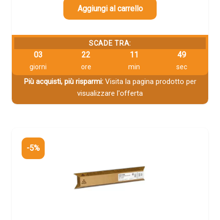
Aggiungi al carrello
SCADE TRA:
03
22
11
48
giorni
ore
min
sec
Più acquisti, più risparmi:
Visita la pagina prodotto per
visualizzare l'offerta
-5%