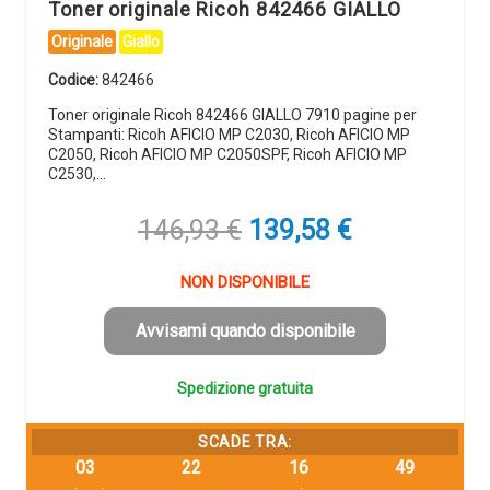
Toner originale Ricoh 842466 GIALLO
Originale
Giallo
Codice:
842466
Toner originale Ricoh 842466 GIALLO 7910 pagine per
Stampanti: Ricoh AFICIO MP C2030, Ricoh AFICIO MP
C2050, Ricoh AFICIO MP C2050SPF, Ricoh AFICIO MP
C2530,…
Il
Il
146,93
€
139,58
€
prezzo
prezzo
originale
attuale
NON DISPONIBILE
era:
è:
146,93 €.
139,58 €.
Avvisami quando disponibile
Spedizione gratuita
SCADE TRA:
03
22
16
48