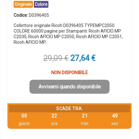
Originale
Colore
Codice:
D0396405
Collettore originale Ricoh D0396405 TYPEMPC2050
COLORE 60000 pagine per Stampanti: Ricoh AFICIO MP
C2030, Ricoh AFICIO MP C2050, Ricoh AFICIO MP C2051,
Ricoh AFICIO MP…
Il
Il
29,09
€
27,64
€
prezzo
prezzo
originale
attuale
NON DISPONIBILE
era:
è:
29,09 €.
27,64 €.
Avvisami quando disponibile
SCADE TRA:
03
22
21
48
giorni
ore
min
sec