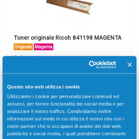
Toner originale Ricoh 841198 MAGENTA
Originale
Magenta
Codice:
841198
Toner originale Ricoh 841198 MAGENTA 5500 pagine per
Stampanti: Ricoh AFICIO MP C2030, Ricoh AFICIO MP
C2050, Ricoh AFICIO MP C2530, Ricoh AFICIO MP C2550
Questo sito web utilizza i cookie
Il
Il
100,71
€
95,67
€
Utilizziamo i cookie per personalizzare contenuti ed
prezzo
prezzo
annunci, per fornire funzionalità dei social media e per
originale
attuale
CONSEGNA IN 3-5 GIORNI
analizzare il nostro traffico. Condividiamo inoltre
era:
è:
informazioni sul modo in cui utilizza il nostro sito con i
100,71 €.
95,67 €.
Aggiungi al carrello
nostri partner che si occupano di analisi dei dati web,
pubblicità e social media, i quali potrebbero combinarle