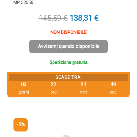
MP C2550
Il
Il
145,59
€
138,31
€
prezzo
prezzo
originale
attuale
NON DISPONIBILE
era:
è:
145,59 €.
138,31 €.
Avvisami quando disponibile
Spedizione gratuita
SCADE TRA:
03
22
21
48
giorni
ore
min
sec
-5%