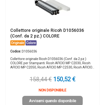
Collettore originale Ricoh D1056036
(Conf. da 2 pz.) COLORE
Originale
Colore
Codice:
D1056036
Collettore originale Ricoh D1056036 (Conf. da 2 pz.)
COLORE per Stampanti: Ricoh AFICIO MP C2030, Ricoh
AFICIO MP C2050, Ricoh AFICIO MP C2530, Ricoh AFICIO…
Il
Il
158,44
€
150,52
€
prezzo
prezzo
originale
attuale
NON DISPONIBILE
era:
è:
158,44 €.
150,52 €.
Avvisami quando disponibile