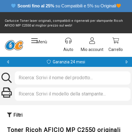
Sconti fino al 25%
su Compatibili e 5% su Originali
Cartucce Toner laser originali, compatibili e rigenerati per stampante Ricoh
AFICIO MP C2550 al miglior prezzo sul web!
Menù
Aiuto
Mio account
Carrello
Garanzia 24 mesi
Filtri
Toner Ricoh AFICIO MP C2550 originali