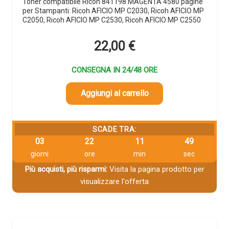
Toner compatibile Ricoh 841198 MAGENTA 4580 pagine
per Stampanti: Ricoh AFICIO MP C2030, Ricoh AFICIO MP
C2050, Ricoh AFICIO MP C2530, Ricoh AFICIO MP C2550
22,00
€
CONSEGNA IN 24/48 ORE
Aggiungi al carrello
SCADE TRA:
03
22
11
48
giorni
ore
min
sec
Più acquisti, più risparmi:
Visita la pagina prodotto per
visualizzare l'offerta