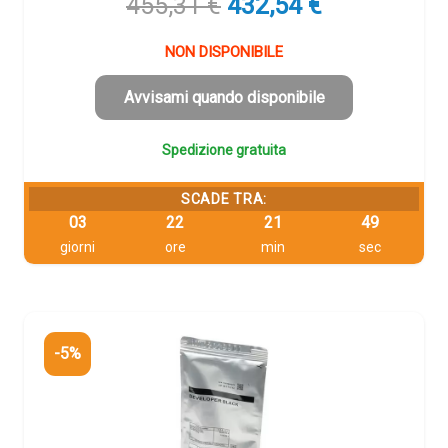
Il
Il
455,31
€
432,54
€
prezzo
prezzo
originale
attuale
NON DISPONIBILE
era:
è:
455,31 €.
432,54 €.
Avvisami quando disponibile
Spedizione gratuita
SCADE TRA:
03
22
21
48
giorni
ore
min
sec
-5%