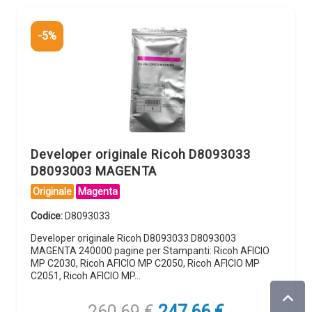
-5%
Developer originale Ricoh D8093033
D8093003 MAGENTA
Originale
Magenta
Codice:
D8093033
Developer originale Ricoh D8093033 D8093003
MAGENTA 240000 pagine per Stampanti: Ricoh AFICIO
MP C2030, Ricoh AFICIO MP C2050, Ricoh AFICIO MP
C2051, Ricoh AFICIO MP…
Il
Il
260,69
€
247,66
€