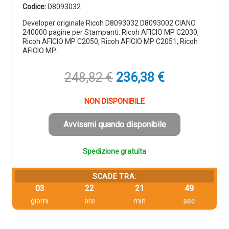
Codice:
D8093032
Developer originale Ricoh D8093032 D8093002 CIANO
240000 pagine per Stampanti: Ricoh AFICIO MP C2030,
Ricoh AFICIO MP C2050, Ricoh AFICIO MP C2051, Ricoh
AFICIO MP…
Il
Il
248,82
€
236,38
€
prezzo
prezzo
originale
attuale
NON DISPONIBILE
era:
è:
248,82 €.
236,38 €.
Avvisami quando disponibile
Spedizione gratuita
SCADE TRA:
03
22
21
48
giorni
ore
min
sec