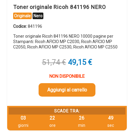
Toner originale Ricoh 841196 NERO
Originale
Nero
Codice:
841196
Toner originale Ricoh 841196 NERO 10000 pagine per
Stampanti: Ricoh AFICIO MP C2030, Ricoh AFICIO MP
C2050, Ricoh AFICIO MP C2530, Ricoh AFICIO MP C2550
Il
Il
51,74
€
49,15
€
prezzo
prezzo
originale
attuale
NON DISPONIBILE
era:
è:
51,74 €.
49,15 €.
Aggiungi al carrello
SCADE TRA:
03
22
26
48
giorni
ore
min
sec