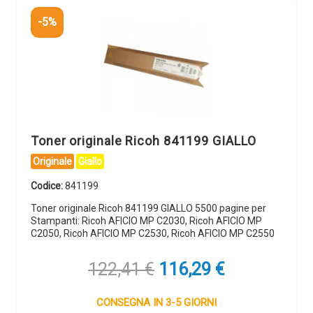
-5%
Toner originale Ricoh 841199 GIALLO
Originale
Giallo
Codice:
841199
Toner originale Ricoh 841199 GIALLO 5500 pagine per
Stampanti: Ricoh AFICIO MP C2030, Ricoh AFICIO MP
C2050, Ricoh AFICIO MP C2530, Ricoh AFICIO MP C2550
Il
Il
122,41
€
116,29
€
prezzo
prezzo
originale
attuale
CONSEGNA IN 3-5 GIORNI