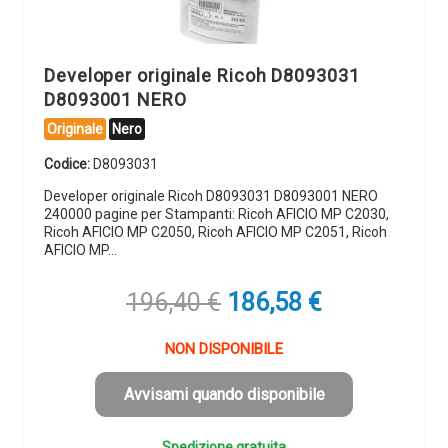
Developer originale Ricoh D8093031
D8093001 NERO
Originale
Nero
Codice:
D8093031
Developer originale Ricoh D8093031 D8093001 NERO
240000 pagine per Stampanti: Ricoh AFICIO MP C2030,
Ricoh AFICIO MP C2050, Ricoh AFICIO MP C2051, Ricoh
AFICIO MP…
Il
Il
196,40
€
186,58
€
prezzo
prezzo
originale
attuale
NON DISPONIBILE
era:
è:
196,40 €.
186,58 €.
Avvisami quando disponibile
Spedizione gratuita