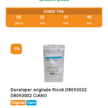
SCADE TRA:
03
22
21
48
giorni
ore
min
sec
-5%
Developer originale Ricoh D8093032
D8093002 CIANO
Originale
Ciano