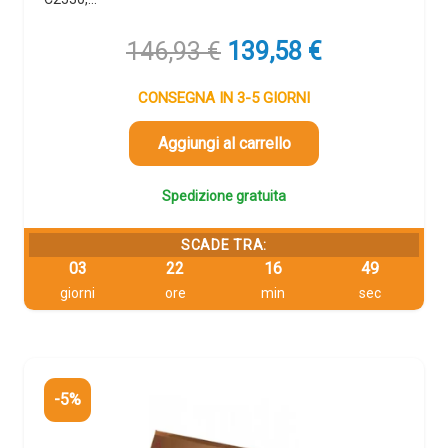
Il
Il
146,93
€
139,58
€
prezzo
prezzo
originale
attuale
CONSEGNA IN 3-5 GIORNI
era:
è:
146,93 €.
139,58 €.
Aggiungi al carrello
Spedizione gratuita
SCADE TRA:
03
22
16
48
giorni
ore
min
sec
-5%