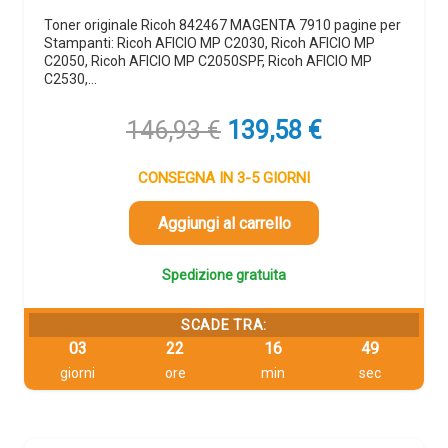
Toner originale Ricoh 842467 MAGENTA 7910 pagine per
Stampanti: Ricoh AFICIO MP C2030, Ricoh AFICIO MP
C2050, Ricoh AFICIO MP C2050SPF, Ricoh AFICIO MP
C2530,…
Il
Il
146,93
€
139,58
€
prezzo
prezzo
originale
attuale
CONSEGNA IN 3-5 GIORNI
era:
è:
146,93 €.
139,58 €.
Aggiungi al carrello
Spedizione gratuita
SCADE TRA:
03
22
16
48
giorni
ore
min
sec