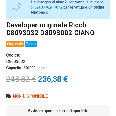
Hai bisogno di aiuto?
Contattaci al numero
(+39) 0776.917042
per effettuare un
ordine
telefonico
Developer originale Ricoh
D8093032 D8093002 CIANO
Originale
Ciano
Codice:
D8093032
Capacità:
240000 pagine
Il
Il
248,82
€
236,38
€
prezzo
prezzo
originale
attuale
era:
è:
NON DISPONIBILE
248,82 €.
236,38 €.
Avvisami quando torna disponibile