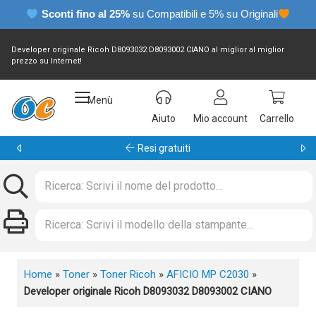
Sconti fino al 25%
su Compatibili e 5% su Originali
Developer originale Ricoh D8093032 D8093002 CIANO al miglior al miglior
prezzo su Internet!
Menù
Aiuto
Mio account
Carrello
Garanzia 24 mesi
Home
»
Toner
»
Toner Ricoh
»
AFICIO MP C2030
»
Developer originale Ricoh D8093032 D8093002 CIANO