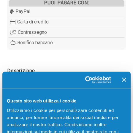
PUOI PAGARE CON:
PayPal
Carta di credito
Contrassegno
Bonifico bancario
Descrizione
Developer originale Ricoh D8093032 D8093002
CIANO 240000 pagine per Stampanti: Ricoh AFICIO
Questo sito web utilizza i cookie
MP C2030, Ricoh AFICIO MP C2050, Ricoh AFICIO
MP C2051, Ricoh AFICIO MP C2530, Ricoh AFICIO
Utilizziamo i cookie per personalizzare contenuti ed
MP C2550, Ricoh AFICIO MP C2551
annunci, per fornire funzionalità dei social media e per
analizzare il nostro traffico. Condividiamo inoltre
informazioni sul modo in cui utilizza il nostro sito con i