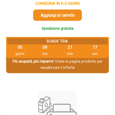
CONSEGNA IN 3-5 GIORNI
Aggiungi al carrello
Spedizione gratuita
SCADE TRA:
00
09
21
17
giorni
ore
min
sec
Più acquisti, più risparmi:
Visita la pagina prodotto per
visualizzare l'offerta