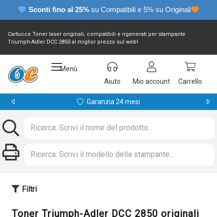
Sconti fino al 25%
su Compatibili e 5% su Originali
Cartucce Toner laser originali, compatibili e rigenerati per stampante
Triumph-Adler DCC 2850 al miglior prezzo sul web!
Menù
Aiuto
Mio account
Carrello
Garanzia 24 mesi
Filtri
Toner Triumph-Adler DCC 2850 originali