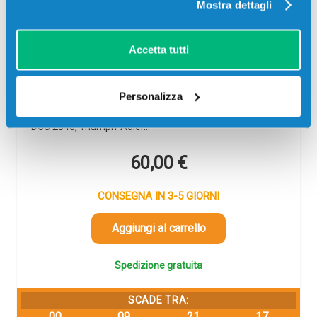
Toner compatibile Utax 654010014
Mostra dettagli
MAGENTA
Compatibile
Magenta
Accetta tutti
Codice:
654010014.C
Toner compatibile Utax 654010014 MAGENTA 18000
Personalizza
pagine per Stampanti: Utax CDC 1740, Utax CDC 1840,
Utax CDC 1850, Triumph-Adler DCC 2740, Triumph-Adler
DCC 2840, Triumph-Adler…
60,00
€
CONSEGNA IN 3-5 GIORNI
Aggiungi al carrello
Spedizione gratuita
SCADE TRA:
00
09
21
17