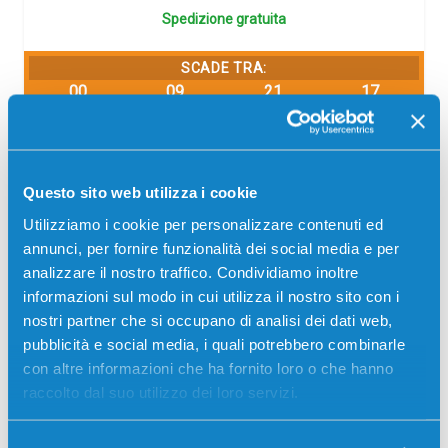
Spedizione gratuita
SCADE TRA:
00
09
21
17
giorni
ore
min
sec
Più acquisti, più risparmi:
Visita la pagina prodotto per
visualizzare l'offerta
Questo sito web utilizza i cookie
Utilizziamo i cookie per personalizzare contenuti ed
annunci, per fornire funzionalità dei social media e per
analizzare il nostro traffico. Condividiamo inoltre
informazioni sul modo in cui utilizza il nostro sito con i
nostri partner che si occupano di analisi dei dati web,
pubblicità e social media, i quali potrebbero combinarle
con altre informazioni che ha fornito loro o che hanno
raccolto dal suo utilizzo dei loro servizi.