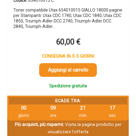
Codice:
654010015.C
Toner compatibile Utax 654010015 GIALLO 18000 pagine
per Stampanti: Utax CDC 1740, Utax CDC 1840, Utax CDC
1850, Triumph-Adler DCC 2740, Triumph-Adler DCC
2840, Triumph-Adler…
60,00
€
CONSEGNA IN 3-5 GIORNI
Aggiungi al carrello
Spedizione gratuita
SCADE TRA:
00
09
21
17
giorni
ore
min
sec
Più acquisti, più risparmi:
Visita la pagina prodotto per
visualizzare l'offerta