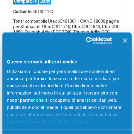
Compatibile
Ciano
Codice:
654010011.C
Toner compatibile Utax 654010011 CIANO 18000 pagine
per Stampanti: Utax CDC 1740, Utax CDC 1840, Utax CDC
1850, Triumph-Adler DCC 2740, Triumph-Adler DCC
2840, Triumph-Adler…
60,00
€
Questo sito web utilizza i cookie
CONSEGNA IN 3-5 GIORNI
Utilizziamo i cookie per personalizzare contenuti ed
annunci, per fornire funzionalità dei social media e per
Aggiungi al carrello
analizzare il nostro traffico. Condividiamo inoltre
informazioni sul modo in cui utilizza il nostro sito con i
Spedizione gratuita
nostri partner che si occupano di analisi dei dati web,
pubblicità e social media, i quali potrebbero combinarle
SCADE TRA:
con altre informazioni che ha fornito loro o che hanno
01
22
17
11
raccolto dal suo utilizzo dei loro servizi.
giorni
ore
min
sec