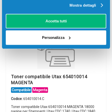
Più acquisti, più risparmi:
Visita la pagina prodotto per
Mostra dettagli
visualizzare l'offerta
Accetta tutti
Personalizza
Toner compatibile Utax 654010014
MAGENTA
Compatibile
Magenta
Codice:
654010014.C
Toner compatibile Utax 654010014 MAGENTA 18000
pagine per Stampanti: Utax CDC 1740, Utax CDC 1840,