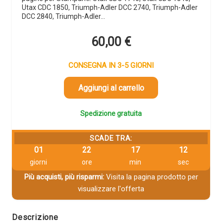
Utax CDC 1850, Triumph-Adler DCC 2740, Triumph-Adler
DCC 2840, Triumph-Adler…
60,00
€
CONSEGNA IN 3-5 GIORNI
Aggiungi al carrello
Spedizione gratuita
SCADE TRA:
01
22
17
11
giorni
ore
min
sec
Più acquisti, più risparmi:
Visita la pagina prodotto per
visualizzare l'offerta
Descrizione