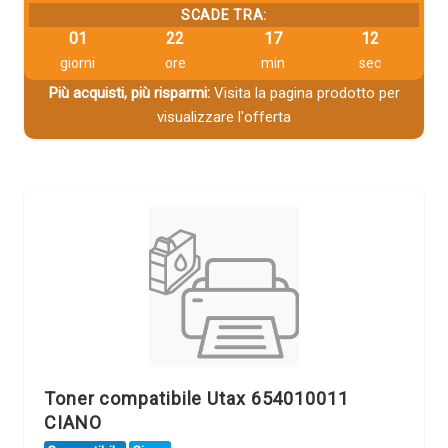
SCADE TRA:
01
22
17
11
giorni
ore
min
sec
Più acquisti, più risparmi:
Visita la pagina prodotto per
visualizzare l'offerta
Toner compatibile Utax 654010011
CIANO