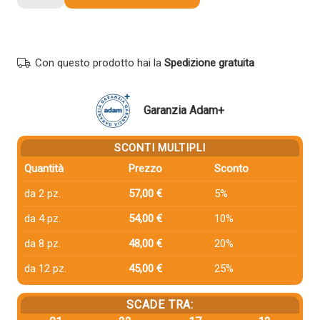
compatibile
Utax
654010015
GIALLO
Con questo prodotto hai la
Spedizione gratuita
quantità
Garanzia Adam+
SCONTI MULTIPLI
Quantità
Prezzo
Sconto
da 2 pz.
57,00 €
5%
da 4 pz.
54,00 €
10%
da 8 pz.
48,00 €
20%
da 12 pz.
45,00 €
25%
SCADE TRA: