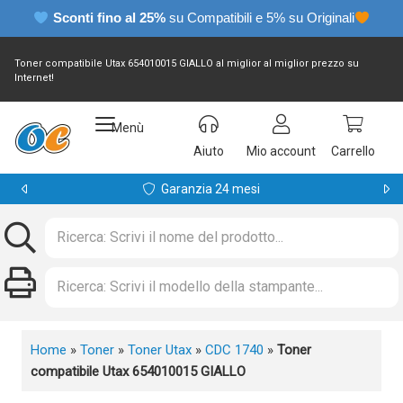
Sconti fino al 25%
su Compatibili e 5% su Originali
Toner compatibile Utax 654010015 GIALLO al miglior al miglior prezzo su
Internet!
Menù
Aiuto
Mio account
Carrello
Garanzia 24 mesi
Home
»
Toner
»
Toner Utax
»
CDC 1740
»
Toner
compatibile Utax 654010015 GIALLO