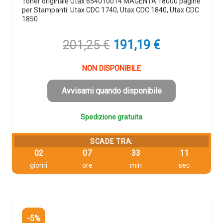
Toner originale Utax 654010014 MAGENTA 18000 pagine
per Stampanti: Utax CDC 1740, Utax CDC 1840, Utax CDC
1850
Il
Il
201,25
€
191,19
€
prezzo
prezzo
originale
attuale
NON DISPONIBILE
era:
è:
201,25 €.
191,19 €.
Avvisami quando disponibile
Spedizione gratuita
SCADE TRA:
02
07
33
11
giorni
ore
min
sec
-5%