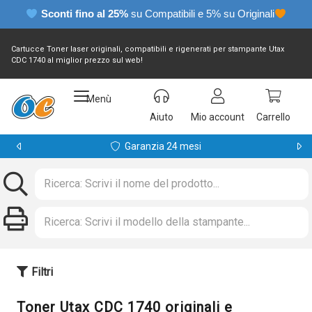
Sconti fino al 25%
su Compatibili e 5% su Originali
Cartucce Toner laser originali, compatibili e rigenerati per stampante Utax
CDC 1740 al miglior prezzo sul web!
Menù
Aiuto
Mio account
Carrello
Garanzia 24 mesi
Filtri
Toner Utax CDC 1740 originali e