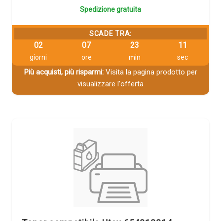
Spedizione gratuita
SCADE TRA:
02
07
23
11
giorni
ore
min
sec
Più acquisti, più risparmi:
Visita la pagina prodotto per
visualizzare l'offerta