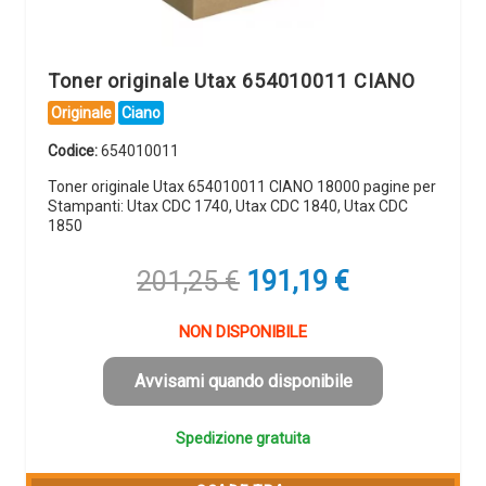
Toner originale Utax 654010011 CIANO
Originale
Ciano
Codice:
654010011
Toner originale Utax 654010011 CIANO 18000 pagine per
Stampanti: Utax CDC 1740, Utax CDC 1840, Utax CDC
1850
Il
Il
201,25
€
191,19
€
prezzo
prezzo
originale
attuale
NON DISPONIBILE
era:
è:
201,25 €.
191,19 €.
Avvisami quando disponibile
Spedizione gratuita