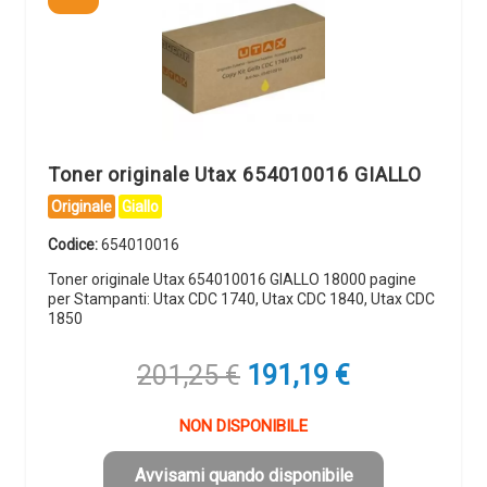
Toner originale Utax 654010016 GIALLO
Originale
Giallo
Codice:
654010016
Toner originale Utax 654010016 GIALLO 18000 pagine
per Stampanti: Utax CDC 1740, Utax CDC 1840, Utax CDC
1850
Il
Il
201,25
€
191,19
€
prezzo
prezzo
originale
attuale
NON DISPONIBILE
era:
è:
201,25 €.
191,19 €.
Avvisami quando disponibile