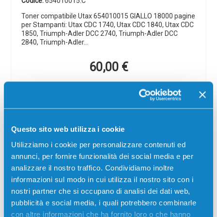
Codice:
654010015.C
Toner compatibile Utax 654010015 GIALLO 18000 pagine
per Stampanti: Utax CDC 1740, Utax CDC 1840, Utax CDC
1850, Triumph-Adler DCC 2740, Triumph-Adler DCC
2840, Triumph-Adler…
60,00
€
CONSEGNA IN 3-5 GIORNI
Aggiungi al carrello
Questo sito web utilizza i cookie
Spedizione gratuita
Utilizziamo i cookie per personalizzare contenuti ed
annunci, per fornire funzionalità dei social media e per
SCADE TRA:
analizzare il nostro traffico. Condividiamo inoltre
02
07
23
11
informazioni sul modo in cui utilizza il nostro sito con i
giorni
ore
min
sec
nostri partner che si occupano di analisi dei dati web,
Più acquisti, più risparmi:
Visita la pagina prodotto per
pubblicità e social media, i quali potrebbero combinarle
visualizzare l'offerta
con altre informazioni che ha fornito loro o che hanno