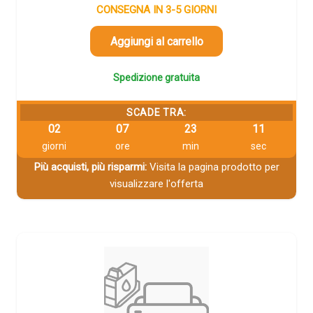
CONSEGNA IN 3-5 GIORNI
Aggiungi al carrello
Spedizione gratuita
SCADE TRA:
02
07
23
11
giorni
ore
min
sec
Più acquisti, più risparmi:
Visita la pagina prodotto per
visualizzare l'offerta