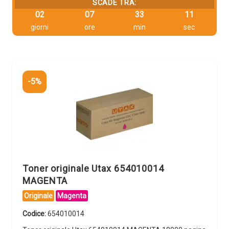
SCADE TRA:
02
07
33
11
giorni
ore
min
sec
-5%
Toner originale Utax 654010014
MAGENTA
Originale
Magenta
Codice:
654010014