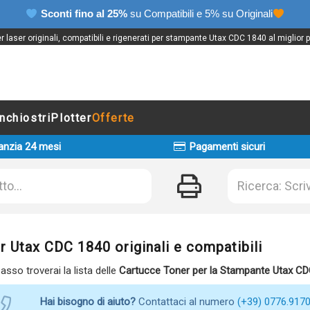
Sconti fino al 25%
su Compatibili e 5% su Originali
 laser originali, compatibili e rigenerati per stampante Utax CDC 1840 al miglior 
Inchiostri
Plotter
Offerte
anzia 24 mesi
Pagamenti sicuri
r Utax CDC 1840 originali e compatibili
basso troverai la lista delle
Cartucce Toner per la Stampante Utax C
Hai bisogno di aiuto?
Contattaci al numero
(+39) 0776.917