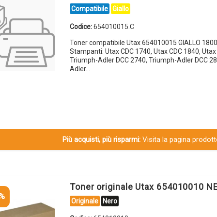
Compatibile
Giallo
Codice:
654010015.C
Toner compatibile Utax 654010015 GIALLO 1800
Stampanti: Utax CDC 1740, Utax CDC 1840, Utax
Triumph-Adler DCC 2740, Triumph-Adler DCC 28
Adler…
Più acquisti, più risparmi:
Visita la pagina prodotto
Toner originale Utax 654010010 N
5%
Originale
Nero