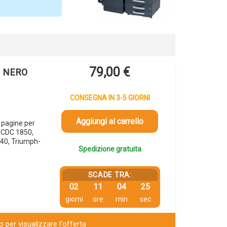
79,00
€
0 NERO
CONSEGNA IN 3-5 GIORNI
Aggiungi al carrello
 pagine per
 CDC 1850,
40, Triumph-
Spedizione gratuita
SCADE TRA:
02
11
04
24
giorni
ore
min
sec
 per visualizzare l'offerta