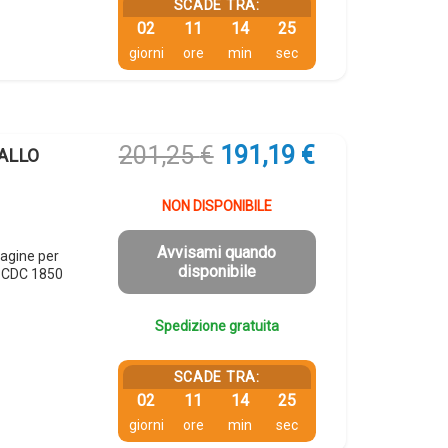
SCADE TRA:
02
11
14
24
giorni
ore
min
sec
Il
Il
201,25
€
191,19
€
IALLO
prezzo
prezzo
originale
attuale
NON DISPONIBILE
era:
è:
201,25 €.
191,19 €.
Avvisami quando
agine per
disponibile
x CDC 1850
Spedizione gratuita
SCADE TRA:
02
11
14
24
giorni
ore
min
sec