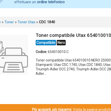
effettuare un
ordine telefonico
e
»
Toner
»
Toner Utax
»
CDC 1840
Toner compatibile Utax 65401001
Compatibile
Nero
Codice:
654010010.C
Toner compatibile Utax 654010010 NERO 25000
Stampanti: Utax CDC 1740, Utax CDC 1840, Utax
Triumph-Adler DCC 2740, Triumph-Adler DCC 28
Adler…
Più acquisti, più risparmi:
Visita la pagina prodotto