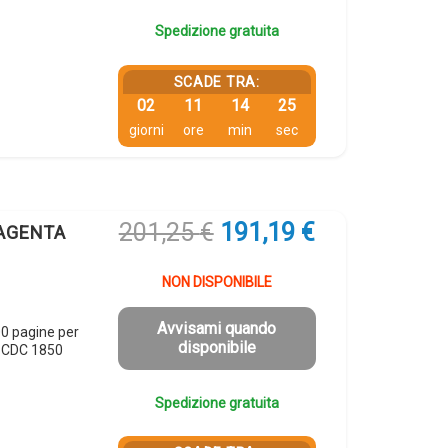
Spedizione gratuita
SCADE TRA:
02
11
14
24
giorni
ore
min
sec
Il
Il
201,25
€
191,19
€
MAGENTA
prezzo
prezzo
originale
attuale
NON DISPONIBILE
era:
è:
201,25 €.
191,19 €.
Avvisami quando
0 pagine per
disponibile
x CDC 1850
Spedizione gratuita