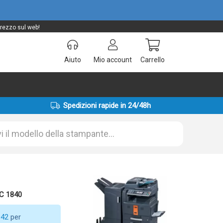
prezzo sul web!
Aiuto
Mio account
Carrello
Spedizioni rapide in 24/48h
DC 1840
042
per