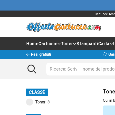
Cartucce Toner
Home
Cartucce
Toner
Stampanti
Carta
Resi gratuiti
Gar
Tone
CLASSE
Qui in 
Toner
8