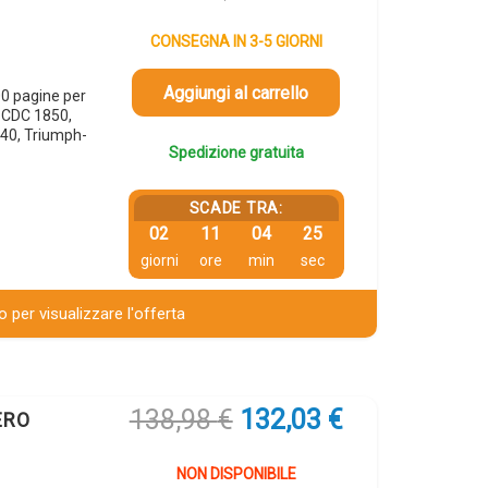
CONSEGNA IN 3-5 GIORNI
Aggiungi al carrello
0 pagine per
 CDC 1850,
40, Triumph-
Spedizione gratuita
SCADE TRA:
02
11
04
24
giorni
ore
min
sec
 per visualizzare l'offerta
Il
Il
138,98
€
132,03
€
ERO
prezzo
prezzo
originale
attuale
NON DISPONIBILE