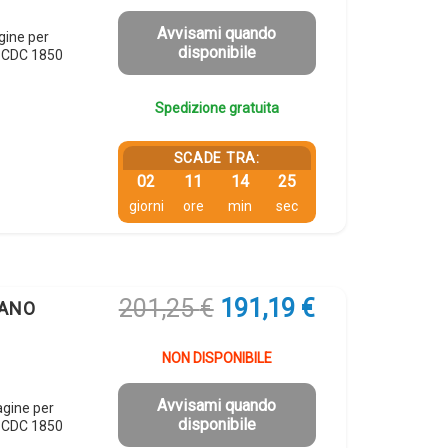
era:
è:
138,98 €.
132,03 €.
Avvisami quando
gine per
disponibile
x CDC 1850
Spedizione gratuita
SCADE TRA:
02
11
14
24
giorni
ore
min
sec
Il
Il
201,25
€
191,19
€
IANO
prezzo
prezzo
originale
attuale
NON DISPONIBILE
era:
è:
201,25 €.
191,19 €.
Avvisami quando
agine per
disponibile
x CDC 1850