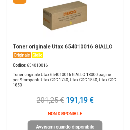
Toner originale Utax 654010016 GIALLO
Originale
Giallo
Codice:
654010016
Toner originale Utax 654010016 GIALLO 18000 pagine
per Stampanti: Utax CDC 1740, Utax CDC 1840, Utax CDC
1850
Il
Il
201,25
€
191,19
€
prezzo
prezzo
originale
attuale
NON DISPONIBILE
era:
è:
201,25 €.
191,19 €.
Avvisami quando disponibile