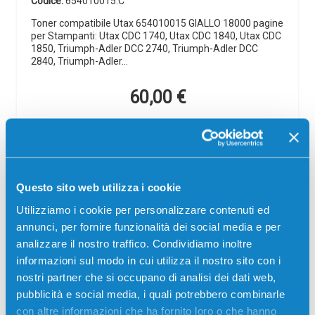
Codice:
654010015.C
Toner compatibile Utax 654010015 GIALLO 18000 pagine
per Stampanti: Utax CDC 1740, Utax CDC 1840, Utax CDC
1850, Triumph-Adler DCC 2740, Triumph-Adler DCC
2840, Triumph-Adler…
60,00
€
CONSEGNA IN 3-5 GIORNI
Aggiungi al carrello
Questo sito web utilizza i cookie
Spedizione gratuita
Utilizziamo i cookie per personalizzare contenuti ed
annunci, per fornire funzionalità dei social media e per
SCADE TRA:
analizzare il nostro traffico. Condividiamo inoltre
03
19
29
08
informazioni sul modo in cui utilizza il nostro sito con i
giorni
ore
min
sec
nostri partner che si occupano di analisi dei dati web,
Più acquisti, più risparmi:
Visita la pagina prodotto per
pubblicità e social media, i quali potrebbero combinarle
visualizzare l'offerta
con altre informazioni che ha fornito loro o che hanno