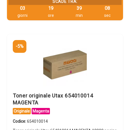
SCADE TRA:
03
19
39
08
giorni
ore
min
sec
-5%
Toner originale Utax 654010014
MAGENTA
Originale
Magenta
Codice:
654010014