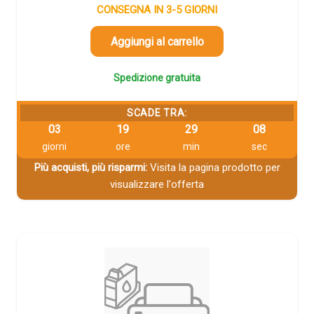
CONSEGNA IN 3-5 GIORNI
Aggiungi al carrello
Spedizione gratuita
SCADE TRA:
03
19
29
08
giorni
ore
min
sec
Più acquisti, più risparmi:
Visita la pagina prodotto per
visualizzare l'offerta