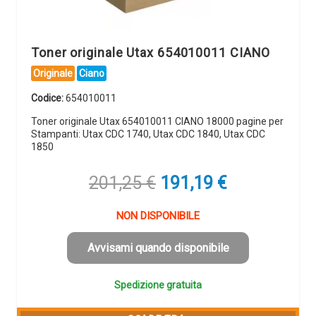
Toner originale Utax 654010011 CIANO
Originale
Ciano
Codice:
654010011
Toner originale Utax 654010011 CIANO 18000 pagine per
Stampanti: Utax CDC 1740, Utax CDC 1840, Utax CDC
1850
Il
Il
201,25
€
191,19
€
prezzo
prezzo
originale
attuale
NON DISPONIBILE
era:
è:
201,25 €.
191,19 €.
Avvisami quando disponibile
Spedizione gratuita