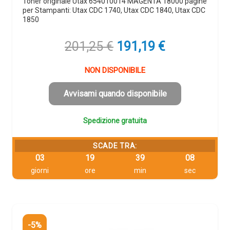
Toner originale Utax 654010014 MAGENTA 18000 pagine
per Stampanti: Utax CDC 1740, Utax CDC 1840, Utax CDC
1850
Il
Il
201,25
€
191,19
€
prezzo
prezzo
originale
attuale
NON DISPONIBILE
era:
è:
201,25 €.
191,19 €.
Avvisami quando disponibile
Spedizione gratuita
SCADE TRA:
03
19
39
08
giorni
ore
min
sec
-5%