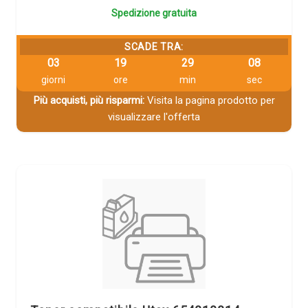
Spedizione gratuita
SCADE TRA:
03
19
29
08
giorni
ore
min
sec
Più acquisti, più risparmi:
Visita la pagina prodotto per
visualizzare l'offerta