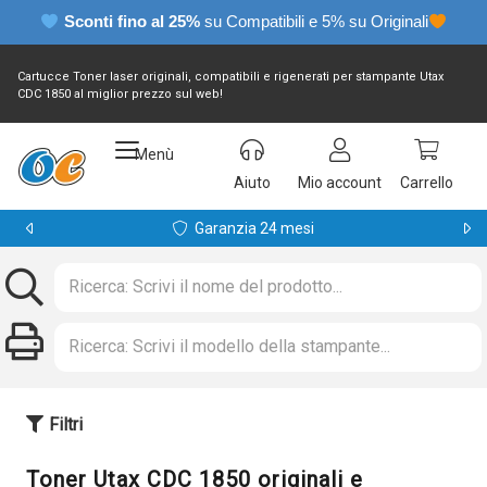
Sconti fino al 25%
su Compatibili e 5% su Originali
Cartucce Toner laser originali, compatibili e rigenerati per stampante Utax
CDC 1850 al miglior prezzo sul web!
Menù
Aiuto
Mio account
Carrello
Garanzia 24 mesi
Filtri
Toner Utax CDC 1850 originali e