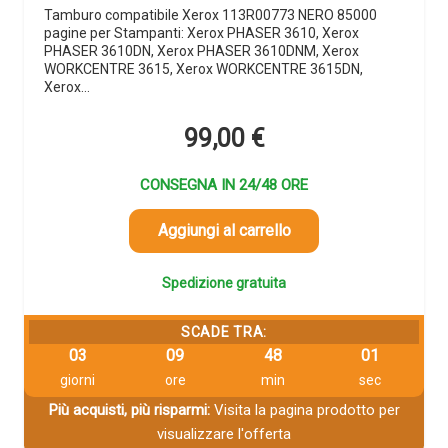
Tamburo compatibile Xerox 113R00773 NERO 85000
pagine per Stampanti: Xerox PHASER 3610, Xerox
PHASER 3610DN, Xerox PHASER 3610DNM, Xerox
WORKCENTRE 3615, Xerox WORKCENTRE 3615DN,
Xerox…
99,00
€
CONSEGNA IN 24/48 ORE
Aggiungi al carrello
Spedizione gratuita
SCADE TRA:
03
09
48
00
giorni
ore
min
sec
Più acquisti, più risparmi:
Visita la pagina prodotto per
visualizzare l'offerta