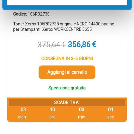
Originale
Nero
Codice:
106R02738
Toner Xerox 106R02738 originale NERO 14400 pagine
per Stampanti: Xerox WORKCENTRE 3655
Il
Il
375,64
€
356,86
€
prezzo
prezzo
originale
attuale
CONSEGNA IN 3-5 GIORNI
era:
è:
375,64 €.
356,86 €.
Aggiungi al carrello
Spedizione gratuita
SCADE TRA:
03
10
03
00
giorni
ore
min
sec