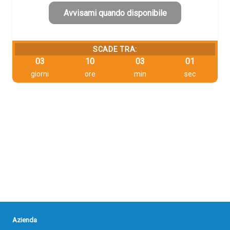
era:
è:
24,19 €.
22,98 €.
Avvisami quando disponibile
SCADE TRA:
03
10
03
00
giorni
ore
min
sec
Azienda