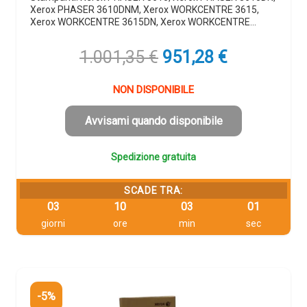
Xerox PHASER 3610DNM, Xerox WORKCENTRE 3615,
Xerox WORKCENTRE 3615DN, Xerox WORKCENTRE…
Il
Il
1.001,35
€
951,28
€
prezzo
prezzo
originale
attuale
NON DISPONIBILE
era:
è:
1.001,35 €.
951,28 €.
Avvisami quando disponibile
Spedizione gratuita
SCADE TRA:
03
10
03
00
giorni
ore
min
sec
-5%