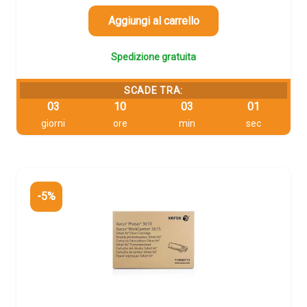
era:
è:
600,73 €.
570,69 €.
Aggiungi al carrello
Spedizione gratuita
SCADE TRA:
03
10
03
00
giorni
ore
min
sec
-5%