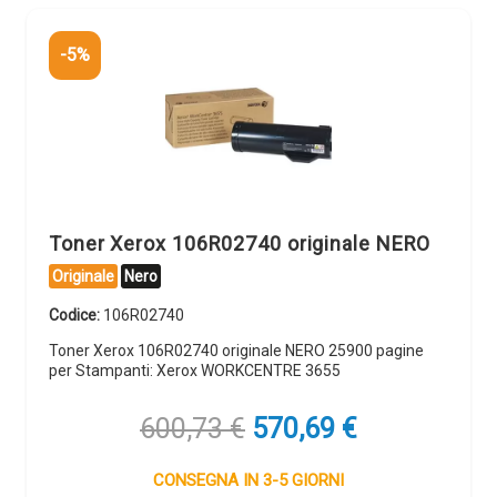
-5%
Toner Xerox 106R02740 originale NERO
Originale
Nero
Codice:
106R02740
Toner Xerox 106R02740 originale NERO 25900 pagine
per Stampanti: Xerox WORKCENTRE 3655
Il
Il
600,73
€
570,69
€
prezzo
prezzo
originale
attuale
CONSEGNA IN 3-5 GIORNI