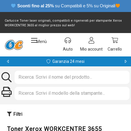
Sconti fino al 25%
su Compatibili e 5% su Originali
Cartucce Toner laser originali, compatibili e rigenerati per stampante Xerox
WORKCENTRE 3655 al miglior prezzo sul web!
Menù
Aiuto
Mio account
Carrello
Garanzia 24 mesi
Filtri
Toner Xerox WORKCENTRE 3655