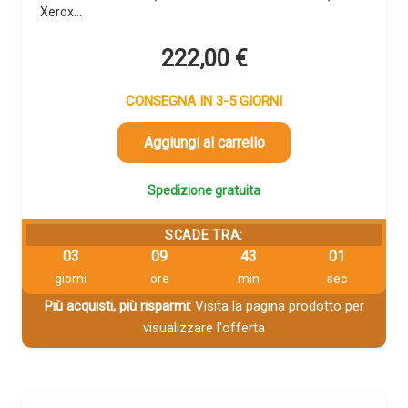
Xerox…
222,00
€
CONSEGNA IN 3-5 GIORNI
Aggiungi al carrello
Spedizione gratuita
SCADE TRA:
03
09
43
00
giorni
ore
min
sec
Più acquisti, più risparmi:
Visita la pagina prodotto per
visualizzare l'offerta