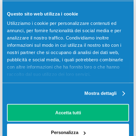
138,98 €.
132,03 €.
Aggiungi al carrello
Questo sito web utilizza i cookie
Spedizione gratuita
Utilizziamo i cookie per personalizzare contenuti ed
annunci, per fornire funzionalità dei social media e per
SCADE TRA:
analizzare il nostro traffico. Condividiamo inoltre
03
10
03
00
informazioni sul modo in cui utilizza il nostro sito con i
giorni
ore
min
sec
nostri partner che si occupano di analisi dei dati web,
pubblicità e social media, i quali potrebbero combinarle
con altre informazioni che ha fornito loro o che hanno
raccolto dal suo utilizzo dei loro servizi.
-5%
Mostra dettagli
Accetta tutti
Toner Xerox 106R02738 originale NERO
Personalizza