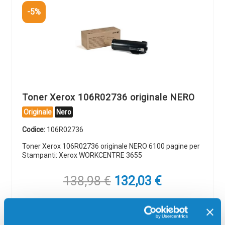
-5%
Toner Xerox 106R02736 originale NERO
Originale
Nero
Codice:
106R02736
Toner Xerox 106R02736 originale NERO 6100 pagine per
Stampanti: Xerox WORKCENTRE 3655
Il
Il
138,98
€
132,03
€
prezzo
prezzo
originale
attuale
CONSEGNA IN 3-5 GIORNI
era:
è: