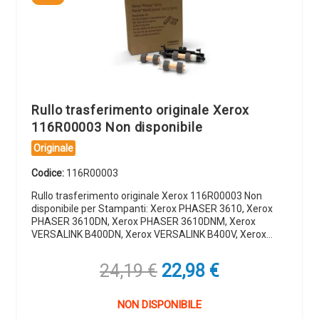
Rullo trasferimento originale Xerox
116R00003 Non disponibile
Originale
Codice:
116R00003
Rullo trasferimento originale Xerox 116R00003 Non
disponibile per Stampanti: Xerox PHASER 3610, Xerox
PHASER 3610DN, Xerox PHASER 3610DNM, Xerox
VERSALINK B400DN, Xerox VERSALINK B400V, Xerox…
Il
Il
24,19
€
22,98
€
prezzo
prezzo
originale
attuale
NON DISPONIBILE