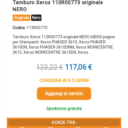
Tamburo Xerox 113R00773 originale
NERO
Originale
Nero
Codice:
113R00773
Tamburo Xerox 113R00773 originale NERO 68000 pagine
per Stampanti: Xerox PHASER 3610, Xerox PHASER
3610DN, Xerox PHASER 3610DNM, Xerox WORKCENTRE
3615, Xerox WORKCENTRE 3615DN, Xerox…
Il
Il
123,22
€
117,06
€
prezzo
prezzo
originale
attuale
CONSEGNA IN 3-5 GIORNI
era:
è:
123,22 €.
117,06 €.
Aggiungi al carrello
Spedizione gratuita
SCADE TRA: