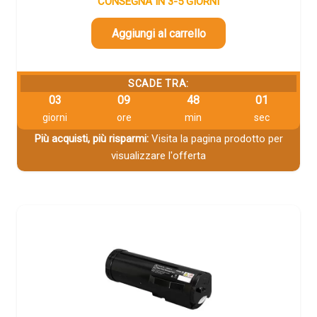
CONSEGNA IN 3-5 GIORNI
Aggiungi al carrello
SCADE TRA:
03
09
48
00
giorni
ore
min
sec
Più acquisti, più risparmi:
Visita la pagina prodotto per
visualizzare l'offerta